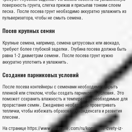
поверхность грунта, слегка прижав и присыпав тонким слоем
песка․ После посева грунт необходимо аккуратно увлажнить из
пульверизатора, чтобы не смыть семена․
Посев крупных семян
Крупные семена, например, семена цитрусовых или авокадо,
требуют более глубокой заделки․ Глубина посева должна быть
равна 1-2 диаметрам семени․ После посева грунт нужно
аккуратно уплотнить и увлажнить․
Создание парниковых условий
После посева контейнеры с семенами необходимо накрыть
пленкой или стеклом, чтобы создать парниковые условия․ Это
поможет сохранить влажность и температуру, необходимые для
прорастания семян․ Ежедневно необходимо проветривать
теплички, чтобы избежать образования конденсата и развития
плесени․
На странице https://www․example․com/ru/komnatnie-cvety-iz-