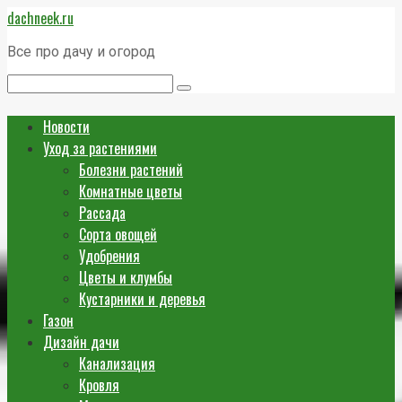
Перейти
dachneek.ru
к
контенту
Все про дачу и огород
Поиск:
Новости
Уход за растениями
Болезни растений
Комнатные цветы
Рассада
Сорта овощей
Удобрения
Цветы и клумбы
Кустарники и деревья
Газон
Дизайн дачи
Канализация
Кровля