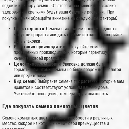
подойти к выбору семян․ От этого этапа зависит, насколько
здоровыми и крепкими будут ваши будущие растения․ При
покупке семян обращайте внимание на следующие факторы⁚
Срок годности⁚
Семена с истекшим сроком годности
могут не прорасти или дать слабые всходы․ Проверяйте
дату упаковки․
Репутация производителя⁚
Покупайте семена
проверенных производителей, которые гарантируют
качество своей продукции․
Целостность упаковки⁚
Упаковка должна быть
герметичной, чтобы семена не были повреждены влагой
или вредителями․
Вид семян⁚
Выбирайте семена тех растений, которые вам
нравятся и соответствуют условиям вашего дома․
Учитывайте освещение, температуру и влажность․
Где покупать семена комнатных цветов
Семена комнатных цветов можно приобрести в различных
местах, каждое из которых имеет свои преимущества и