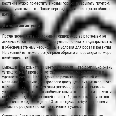
растение нужно поместить в новый горшок и засыпать грунтом,
слегка уплотнив его․ После пересадки растение нужно обильно
полить․
Дальнейший уход
После пересадки в постоянный горшок уход за растением не
заканчивается․ Необходимо регулярно поливать, подкармливать
и обеспечивать ему необходимые условия для роста и развития․
Не забывайте также о регулярной обрезке и пересадке по мере
необходимости․
Выращивание комнатных цветов из семян ⎯ это долгий, но очень
увлекательный процесс, который приносит много радости и
удовлетворения․ Наблюдение за развитием растений от
маленького семечка до взрослого цветущего экземпляра – это
настоящее чудо․ Следуя этим рекомендациям, вы сможете
успешно вырастить свои любимые комнатные цветы из семян, и
они будут радовать вас своей красотой долгие годы․ Успехов
вам в вашем садовом деле! Этот процесс требует терпения и
любви, но результат стоит затраченных усилий․