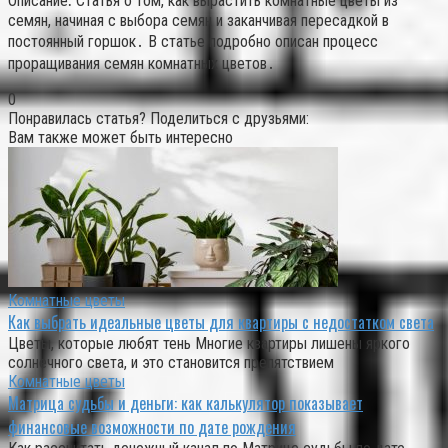
Описание⁚ Статья о том, как вырастить комнатные цветы из
семян, начиная с выбора семян и заканчивая пересадкой в
постоянный горшок․ В статье подробно описан процесс
проращивания семян комнатных цветов․
0
Понравилась статья? Поделиться с друзьями:
Вам также может быть интересно
Комнатные цветы
Как выбрать идеальные цветы для квартиры с недостатком света
Цветы, которые любят тень Многие квартиры лишены яркого
солнечного света, и это становится препятствием
Комнатные цветы
Матрица судьбы и деньги: как калькулятор показывает
финансовые возможности по дате рождения