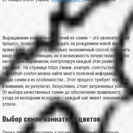
Выращивание комнатных растений из семян – это увлекательный
процесс, позволяющий наблюдать за рождением новой жизни
прямо у вас дома․ Это не только экономичный способ пополнить
вашу зеленую коллекцию, но и возможность почувствовать себя
настоящим садовником, контролируя каждый этап развития
растения․ На странице https://www․example․com/ru/semya-
komnatnyh-cvetov можно найти много полезной информации о
видах семян и их особенностях․ Этот процесс требует терпения
и внимания, но результат, безусловно, стоит затраченных усилий․
От выбора качественных семян до обеспечения правильного
ухода за молодыми всходами – каждый шаг имеет значение для
успеха․
Выбор семян комнатных цветов
Перед тем как приступить к посеву, необходимо тщательно