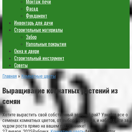
Монтаж печи
Фасад
Фундамент
Инвентарь для дачи
Строительные материалы
Забор
Напольные покрытия
Окна и двери
Строительный инструмент
Советы
Главная
»
Комнатные цветы
Выращивание комнатных растений из
семян
Хотите вырастить свой собственный зеленый рай? Узнайте все о
семенах комнатных цветов, от выбора до ухода, и наблюдайте за
чудом роста прямо на вашем подоконнике!
27 января, 2025
Рубрика:
Комнатные цветы
Автор:
Redactor