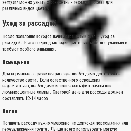
semyan/ можно узнать о конкретных техниках посева для
различных видов цветов․
Уход за рассадой
После появления всходов начинается новый этап – уход за
рассадой․ В этот период молодые растения наиболее уязвимы и
требуют особого внимания․
Освещение
Для нормального развития рассаде необходимо достаточное
количество света․ Если естественного освещения
недостаточно, необходимо использовать фитолампы или
люминесцентные лампы․ Световой день для рассады должен
составлять 12-14 часов․
Полив
Поливать рассаду нужно умеренно, не допуская пересыхания или
переувлажнения грунта․ Лучше всего использовать мягкую