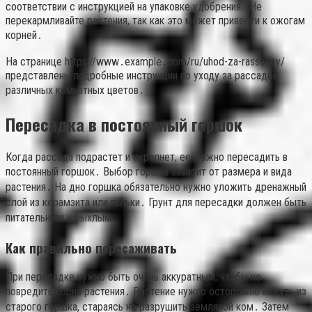
соответствии с инструкцией на упаковке удобрения․ Не
перекармливайте растения, так как это может привести к ожогам
корней․
На странице https://www․example․com/ru/uhod-za-rassadoy/
представлены подробные инструкции по уходу за рассадой
различных комнатных цветов․
Пересадка в постоянный горшок
Когда рассада подрастет и окрепнет, ее можно пересадить в
постоянный горшок․ Выбор горшка зависит от размера и вида
растения․ На дно горшка обязательно нужно уложить дренажный
слой из керамзита или гальки․ Грунт для пересадки должен быть
питательным и рыхлым․
Как правильно пересаживать
При пересадке нужно быть очень аккуратным, чтобы не
повредить корни растения․ Растение нужно осторожно вынуть из
старого горшка, стараясь не разрушить земляной ком․ Затем