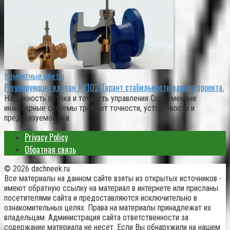
Комнатные цветы
Регулирующий клапан RV102: Гарант стабильности вашего проекта.
Надежность потока и точность управления Современные
инженерные системы требуют точности, устойчивости и
предсказуемости в
Privacy Policy
Обратная связь
© 2026 dachneek.ru
Все материалы на данном сайте взяты из открытых источников -
имеют обратную ссылку на материал в интернете или присланы
посетителями сайта и предоставляются исключительно в
ознакомительных целях. Права на материалы принадлежат их
владельцам. Администрация сайта ответственности за
содержание материала не несет. Если Вы обнаружили на нашем