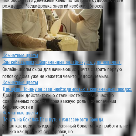
Как рассчитать денежный канал по Матрице судьбы по дате
рождения. Расшифровка энергий изобилия, блоков
Комнатные цветы
Сам себе сыровар: Современные онлайн-курсы для новичков.
Онлайн‑школы сыра для начинающих Мечта сварить первую
головку дома уже не кажется чем‑то недосягаемым,
Комнатные цветы
Домофон: Почему он стал необходимостью в современных городах.
Домофоны действительно стали неотъемлемой частью
современных городов, играя важную роль в обеспечении
безопасности и
Комнатные цветы
Печать на бокалах: Ваш путь к узнаваемости бренда.
Бокал как носитель идеи Стеклянный бокал может работать не
только как предмет сервировки, но