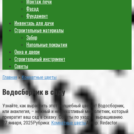
Монтаж печи
Фасад
Фундамент
Инвентарь для дачи
Строительные материалы
Забор
Напольные покрытия
Окна и двери
Строительный инструмент
Советы
Главная
»
Комнатные цветы
Водосборник в саду
Узнайте, как вырастить этот волшебный цветок! Водосборник,
или аквилегия, – нежный и неприхотливый многолетник, который
превратит ваш сад в сказку. Советы по уходу и выращиванию.
27 января, 2025
Рубрика:
Комнатные цветы
Автор:
Redactor