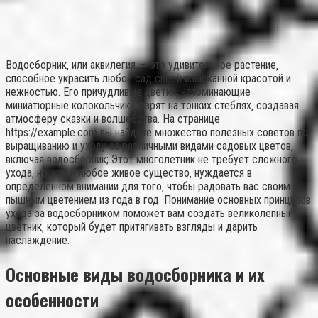
Водосборник‚ или аквилегия‚ – это удивительное растение‚
способное украсить любой сад своей изысканной красотой и
нежностью. Его причудливые цветки‚ напоминающие
миниатюрные колокольчики‚ парят на тонких стеблях‚ создавая
атмосферу сказки и волшебства. На странице
https://example.com вы найдете множество полезных советов по
выращиванию и уходу за различными видами садовых цветов‚
включая водосборник; Этот многолетник не требует сложного
ухода‚ но‚ как и любое живое существо‚ нуждается в
определенном внимании для того‚ чтобы радовать вас своим
пышным цветением из года в год. Понимание основных принципов
ухода за водосборником поможет вам создать великолепный
цветник‚ который будет притягивать взгляды и дарить
наслаждение.
Основные виды водосборника и их
особенности