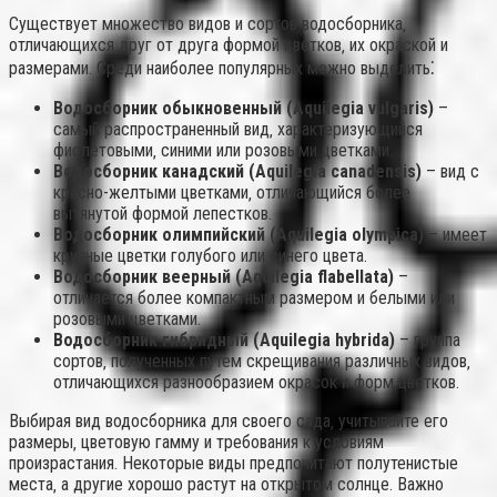
Существует множество видов и сортов водосборника‚
отличающихся друг от друга формой цветков‚ их окраской и
размерами. Среди наиболее популярных можно выделить⁚
Водосборник обыкновенный (Aquilegia vulgaris)
–
самый распространенный вид‚ характеризующийся
фиолетовыми‚ синими или розовыми цветками.
Водосборник канадский (Aquilegia canadensis)
– вид с
красно-желтыми цветками‚ отличающийся более
вытянутой формой лепестков.
Водосборник олимпийский (Aquilegia olympica)
– имеет
крупные цветки голубого или синего цвета.
Водосборник веерный (Aquilegia flabellata)
–
отличается более компактным размером и белыми или
розовыми цветками.
Водосборник гибридный (Aquilegia hybrida)
– группа
сортов‚ полученных путем скрещивания различных видов‚
отличающихся разнообразием окрасок и форм цветков.
Выбирая вид водосборника для своего сада‚ учитывайте его
размеры‚ цветовую гамму и требования к условиям
произрастания. Некоторые виды предпочитают полутенистые
места‚ а другие хорошо растут на открытом солнце. Важно