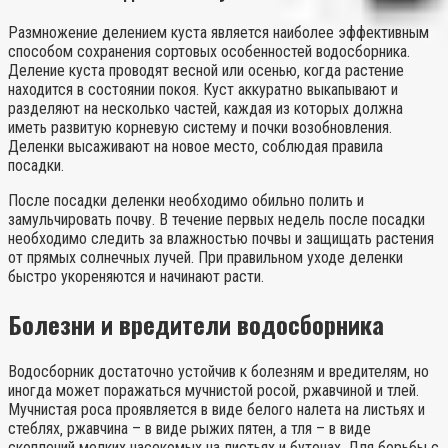
Размножение делением куста является наиболее эффективным
способом сохранения сортовых особенностей водосборника.
Деление куста проводят весной или осенью‚ когда растение
находится в состоянии покоя. Куст аккуратно выкапывают и
разделяют на несколько частей‚ каждая из которых должна
иметь развитую корневую систему и почки возобновления.
Деленки высаживают на новое место‚ соблюдая правила
посадки.
После посадки деленки необходимо обильно полить и
замульчировать почву. В течение первых недель после посадки
необходимо следить за влажностью почвы и защищать растения
от прямых солнечных лучей. При правильном уходе деленки
быстро укореняются и начинают расти.
Болезни и вредители водосборника
Водосборник достаточно устойчив к болезням и вредителям‚ но
иногда может поражаться мучнистой росой‚ ржавчиной и тлей.
Мучнистая роса проявляется в виде белого налета на листьях и
стеблях‚ ржавчина – в виде рыжих пятен‚ а тля – в виде
скоплений мелких насекомых на листьях и бутонах. Для борьбы с