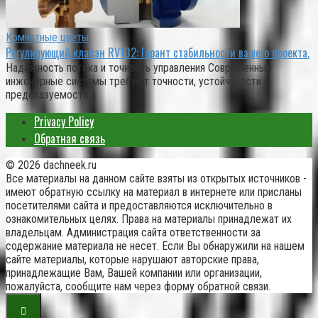
Комнатные цветы
Регулирующий клапан RV102: Гарант стабильности вашего проекта.
Надежность потока и точность управления Современные
инженерные системы требуют точности, устойчивости и
предсказуемости в
Privacy Policy
Обратная связь
© 2026 dachneek.ru
Все материалы на данном сайте взяты из открытых источников -
имеют обратную ссылку на материал в интернете или присланы
посетителями сайта и предоставляются исключительно в
ознакомительных целях. Права на материалы принадлежат их
владельцам. Администрация сайта ответственности за
содержание материала не несет. Если Вы обнаружили на нашем
сайте материалы, которые нарушают авторские права,
принадлежащие Вам, Вашей компании или организации,
пожалуйста, сообщите нам через форму обратной связи.