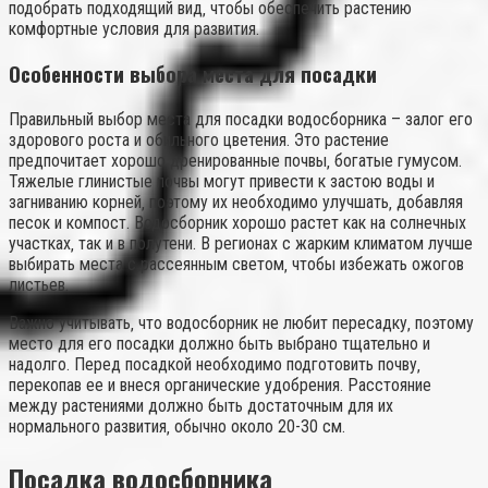
подобрать подходящий вид‚ чтобы обеспечить растению
комфортные условия для развития.
Особенности выбора места для посадки
Правильный выбор места для посадки водосборника – залог его
здорового роста и обильного цветения. Это растение
предпочитает хорошо дренированные почвы‚ богатые гумусом.
Тяжелые глинистые почвы могут привести к застою воды и
загниванию корней‚ поэтому их необходимо улучшать‚ добавляя
песок и компост. Водосборник хорошо растет как на солнечных
участках‚ так и в полутени. В регионах с жарким климатом лучше
выбирать места с рассеянным светом‚ чтобы избежать ожогов
листьев.
Важно учитывать‚ что водосборник не любит пересадку‚ поэтому
место для его посадки должно быть выбрано тщательно и
надолго. Перед посадкой необходимо подготовить почву‚
перекопав ее и внеся органические удобрения. Расстояние
между растениями должно быть достаточным для их
нормального развития‚ обычно около 20-30 см.
Посадка водосборника