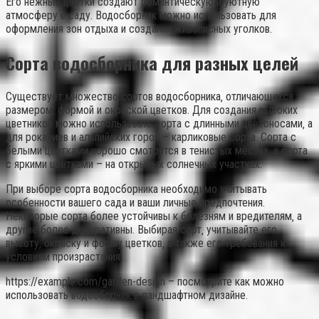
Его нежные цветки создают романтическую и уютную
атмосферу в саду. Водосборник можно использовать для
оформления зон отдыха и создания живописных уголков.
Сорта водосборника для разных целей
Существует множество сортов водосборника‚ отличающихся
размером‚ формой и окраской цветков. Для создания высоких
цветников можно использовать сорта с длинными цветоносами‚ а
для рокариев и альпийских горок – карликовые сорта. Сорта с
белыми цветками хорошо смотрятся в тенистых местах‚ а сорта
с яркими цветками – на открытых солнечных участках.
При выборе сорта водосборника необходимо учитывать
особенности вашего сада и ваши личные предпочтения.
Некоторые сорта более устойчивы к болезням и вредителям‚ а
другие более декоративны. Выбирая сорт‚ учитывайте его
высоту‚ окраску и форму цветков‚ а также его требования к
условиям произрастания.
https://example.com/garden-design – посмотрите как можно
использовать водосборник в ландшафтном дизайне.