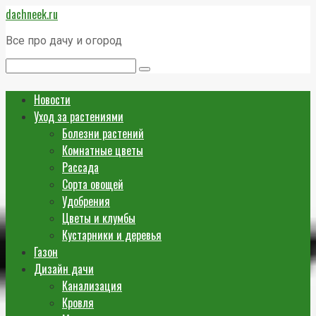
Перейти
dachneek.ru
к
контенту
Все про дачу и огород
Поиск:
Новости
Уход за растениями
Болезни растений
Комнатные цветы
Рассада
Сорта овощей
Удобрения
Цветы и клумбы
Кустарники и деревья
Газон
Дизайн дачи
Канализация
Кровля