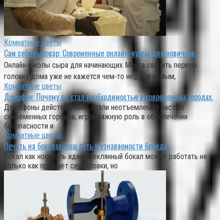
Комнатные цветы
Сам себе сыровар: Современные онлайн-курсы для новичков.
Онлайн‑школы сыра для начинающих Мечта сварить первую
головку дома уже не кажется чем‑то недосягаемым,
Комнатные цветы
Домофон: Почему он стал необходимостью в современных городах.
Домофоны действительно стали неотъемлемой частью
современных городов, играя важную роль в обеспечении
безопасности и
Комнатные цветы
Печать на бокалах: Ваш путь к узнаваемости бренда.
Бокал как носитель идеи Стеклянный бокал может работать не
только как предмет сервировки, но