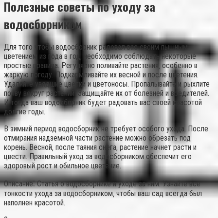
Полезные советы по уходу за
водосборником
Для того чтобы водосборник радовал вас своим пышным
цветением из года в год‚ необходимо соблюдать некоторые
простые правила. Регулярно поливайте растения‚ особенно в
жаркую погоду. Подкармливайте их весной и после цветения.
Удаляйте увядшие цветки и цветоносы. Пропалывайте и рыхлите
почву вокруг растений. Защищайте их от болезней и вредителей.
И тогда ваш водосборник будет радовать вас своей красотой
долгие годы.
В зимний период водосборник не требует особого ухода. После
отмирания надземной части растение можно обрезать под
корень. Весной‚ после таяния снега‚ растение начнет расти и
цвести. Правильный уход за водосборником обеспечит его
здоровый рост и обильное цветение.
Описание⁚ Статья о водосборнике и уходе за ним. Узнайте все
тонкости ухода за водосборником‚ чтобы ваш сад всегда был
наполнен красотой.