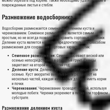
можно обрезать под корень. Также необходимо удалять сухие и
поврежденные листья и стебли.
Размножение водосборника
Водосборник размножается семенами‚ делением куста и
черенкованием. Семенное размножение является самым
простым‚ но не всегда позволяет сохранить сортовые признаки.
Деление куста является наиболее предпочтительным способом
размножения для сохранения сортовых характеристик.
Семенное размножение⁚
Семена высевают весной или
осенью непосредственно в открытый грунт. Сеянцы
зацветают на второй или третий год.
Деление куста⁚
Деление куста проводят весной или
осенью. Куст аккуратно выкапывают и разделяют на
несколько частей‚ каждая из которых должна иметь корни
и почки.
Черенкование⁚
Черенкование проводят весной‚ используя
молодые побеги. Черенки укореняют в песке или торфяном
субстрате.
Размножение делением куста