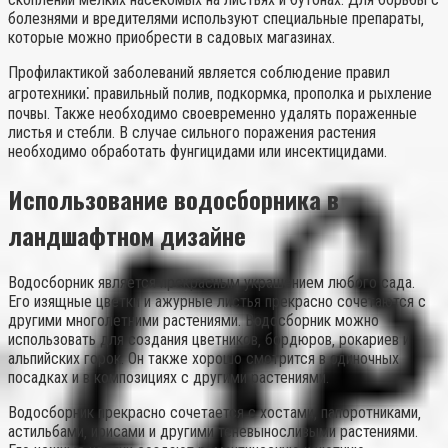
болезнями и вредителями используют специальные препараты‚
которые можно приобрести в садовых магазинах.
Профилактикой заболеваний является соблюдение правил
агротехники⁚ правильный полив‚ подкормка‚ прополка и рыхление
почвы. Также необходимо своевременно удалять пораженные
листья и стебли. В случае сильного поражения растения
необходимо обработать фунгицидами или инсектицидами.
Использование водосборника в
ландшафтном дизайне
Водосборник является прекрасным украшением любого сада.
Его изящные цветки и ажурные листья прекрасно сочетаются с
другими многолетними растениями. Водосборник можно
использовать для создания цветников‚ бордюров‚ рокариев и
альпийских горок. Он также хорошо смотрится в одиночных
посадках и в композициях с другими растениями.
Водосборник прекрасно сочетается с хостами‚ папоротниками‚
астильбами‚ ирисами и другими теневыносливыми растениями.