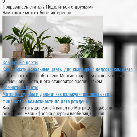
0
Понравилась статья? Поделиться с друзьями:
Вам также может быть интересно
Комнатные цветы
Как выбрать идеальные цветы для квартиры с недостатком света
Цветы, которые любят тень Многие квартиры лишены яркого
солнечного света, и это становится препятствием
Комнатные цветы
Матрица судьбы и деньги: как калькулятор показывает
финансовые возможности по дате рождения
Как рассчитать денежный канал по Матрице судьбы по дате
рождения. Расшифровка энергий изобилия, блоков