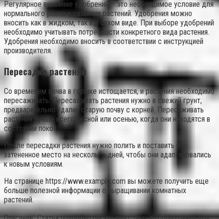
Регулярное внесение удобрений – это необходимое условие для
нормального роста и развития растений. Удобрения можно
вносить как в жидком, так и в сухом виде. При выборе удобрений
необходимо учитывать потребности конкретного вида растения.
Удобрения необходимо вносить в соответствии с инструкцией
производителя.
Пересадка растений
Со временем почва в горшке истощается, и растения необходимо
пересаживать. Пересаживать растения нужно в свежий грунт,
предварительно удалив старую почву с корней. Пересаживать
растения лучше всего весной или осенью, когда они находятся в
состоянии покоя.
После пересадки растения нужно полить и поставить в
затененное место на несколько дней, чтобы они адаптировались
к новым условиям.
На странице https://www.example.com вы можете получить еще
больше полезной информации о выращивании комнатных
растений.
Описание⁚ Статья подробно раскрывает тему выбора грунта для