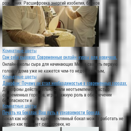
рождения. Расшифровка энергий изобилия, блоков
Комнатные цветы
Сам себе сыровар: Современные онлайн-курсы для новичков.
Онлайн‑школы сыра для начинающих Мечта сварить первую
головку дома уже не кажется чем‑то недосягаемым,
Комнатные цветы
Домофон: Почему он стал необходимостью в современных городах.
Домофоны действительно стали неотъемлемой частью
современных городов, играя важную роль в обеспечении
безопасности и
Комнатные цветы
Печать на бокалах: Ваш путь к узнаваемости бренда.
Бокал как носитель идеи Стеклянный бокал может работать не
только как предмет сервировки, но