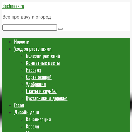
Перейти
dachneek.ru
к
контенту
Все про дачу и огород
Поиск:
Новости
Уход за растениями
Болезни растений
Комнатные цветы
Рассада
Сорта овощей
Удобрения
Цветы и клумбы
Кустарники и деревья
Газон
Дизайн дачи
Канализация
Кровля