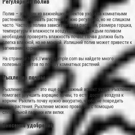
Регулярный полив
Полив – это один из важнейших аспектов ухода за комнатными
растениями. Поливать растения нужно регулярно, но не слишком
часто. Частота полива зависит от вида растения, размера горшка,
температуры и влажности воздуха. Перед каждым поливом
необходимо проверять влажность почвы. Почва должна быть
слегка влажной, но не мокрой. Излишний полив может привести к
загниванию корней.
На странице https://www.example.com вы найдете много
полезных советов по поливу комнатных растений.
Рыхление почвы
Рыхление почвы – это еще один важный аспект ухода. Рыхление
помогает улучшить аэрацию почвы, то есть доступ воздуха к
корням. Рыхлить почву нужно аккуратно, чтобы не повредить
корни растения. Рыхление можно проводить с помощью
специальной палочки или вилки.
Внесение удобрений