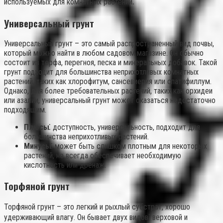
используемых для комнатных растений⁚
Универсальный грунт
Универсальный грунт – это самый распространенный вид почвы,
который можно найти в любом садовом магазине. Он обычно
состоит из торфа, перегноя, песка и минеральных добавок. Такой
грунт подходит для большинства неприхотливых комнатных
растений, таких как хлорофитум, сансевиерия или спатифиллум.
Однако, для более требовательных растений, таких как орхидеи
или азалии, универсальный грунт может оказаться недостаточно
подходящим.
Плюсы⁚
доступность, универсальность, подходит для
большинства неприхотливых растений.
Минусы⁚
может быть слишком плотным для некоторых
растений, не всегда обеспечивает необходимую
кислотность или дренаж.
Торфяной грунт
Торфяной грунт – это легкий и рыхлый субстрат, хорошо
удерживающий влагу. Он бывает двух видов⁚ верховой и