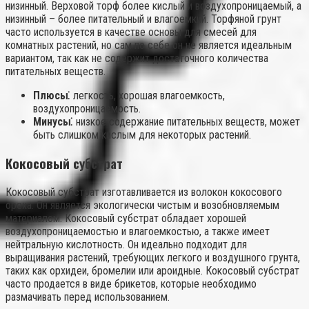
низинный. Верховой торф более кислый и воздухопроницаемый, а
низинный – более питательный и влагоемкий. Торфяной грунт
часто используется в качестве основы для смесей для
комнатных растений, но сам по себе он не является идеальным
вариантом, так как не содержит достаточного количества
питательных веществ.
Плюсы⁚
легкость, хорошая влагоемкость,
воздухопроницаемость.
Минусы⁚
низкое содержание питательных веществ, может
быть слишком кислым для некоторых растений.
Кокосовый субстрат
Кокосовый субстрат изготавливается из волокон кокосового
ореха. Он является экологически чистым и возобновляемым
материалом. Кокосовый субстрат обладает хорошей
воздухопроницаемостью и влагоемкостью, а также имеет
нейтральную кислотность. Он идеально подходит для
выращивания растений, требующих легкого и воздушного грунта,
таких как орхидеи, бромелии или ароидные. Кокосовый субстрат
часто продается в виде брикетов, которые необходимо
размачивать перед использованием.