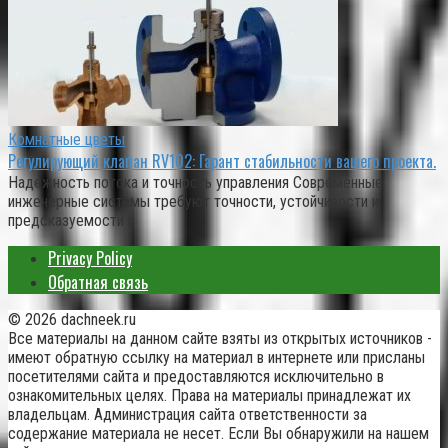
Комнатные цветы
Регулирующий клапан RV102: Гарант стабильности вашего проекта.
Надежность потока и точность управления Современные
инженерные системы требуют точности, устойчивости и
предсказуемости в
Privacy Policy
Обратная связь
© 2026 dachneek.ru
Все материалы на данном сайте взяты из открытых источников -
имеют обратную ссылку на материал в интернете или присланы
посетителями сайта и предоставляются исключительно в
ознакомительных целях. Права на материалы принадлежат их
владельцам. Администрация сайта ответственности за
содержание материала не несет. Если Вы обнаружили на нашем