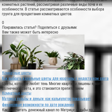
комнатных растений, рассматривая различные виды почв и их
особенности. В статье рассматриваются особенности выбора
грунта для процветания комнатных цветов.
0
Понравилась статья? Поделиться с друзьями:
Вам также может быть интересно
Комнатные цветы
Как выбрать идеальные цветы для квартиры с недостатком света
Цветы, которые любят тень Многие квартиры лишены яркого
солнечного света, и это становится препятствием
Комнатные цветы
Матрица судьбы и деньги: как калькулятор показывает
финансовые возможности по дате рождения
Как рассчитать денежный канал по Матрице судьбы по дате