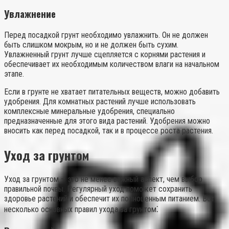
Увлажнение
Перед посадкой грунт необходимо увлажнить. Он не должен
быть слишком мокрым, но и не должен быть сухим.
Увлажненный грунт лучше сцепляется с корнями растения и
обеспечивает их необходимым количеством влаги на начальном
этапе.
Если в грунте не хватает питательных веществ, можно добавить
удобрения. Для комнатных растений лучше использовать
комплексные минеральные удобрения, специально
предназначенные для этого вида растений. Удобрения можно
вносить как перед посадкой, так и в процессе роста растения.
Уход за грунтом
Уход за грунтом – это не менее важный аспект, чем выбор
правильной почвы. Регулярный уход поможет сохранить
здоровье растений и обеспечит их полноценным питанием. Вот
несколько основных правил ухода за грунтом⁚