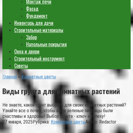
Монтаж печи
Фасад
Фундамент
Инвентарь для дачи
Строительные материалы
Забор
Напольные покрытия
Окна и двери
Строительный инструмент
Советы
Главная
»
Комнатные цветы
Виды грунта для комнатных растений
Не знаете, какой грунт выбрать для своих комнатных растений?
Узнайте все о почве, чтобы ваши зеленые питомцы были
счастливы и здоровы! Выбор грунта - ключ к успеху!
27 января, 2025
Рубрика:
Комнатные цветы
Автор:
Redactor