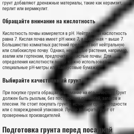
грунт добавляют дренажные материалы, такие как керамзит,
перлит или вермикулит.
Обращайте внимание на кислотность
Кислотность почвы измеряется в pH. Нейтральная кислотность
равна 7. Кислая почва имеет pH ниже 7, а щелочная – выше 7.
Большинство комнатных растений предпочитают нейтральную
или слабокислую почву. Однако, некоторые растения, например,
азалии или гортензии, предпочитают кислые почвы. Для
определения кислотности почвы можно использовать
специальные pH-метры или лакмусовые бумажки.
Выбирайте качественный грунт
При покупке грунта обращайте внимание на его качество. Грунт
должен быть рыхлым, без посторонних примесей, запахов и
плесени. Не стоит покупать грунт с истекшим сроком годности
или с поврежденной упаковкой. Лучше выбирать грунт от
проверенных производителей.
Подготовка грунта перед посадкой