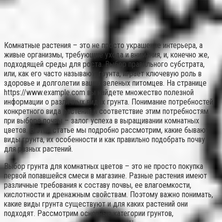
Комнатные растения – это не просто украшение интерьера, а
живые организмы, требующие ухода и внимания, и, конечно же,
подходящей среды для роста. Выбор правильного субстрата,
или, как его часто называют, грунта, играет ключевую роль в
здоровье и долголетии ваших зеленых питомцев. На странице
https://www.example.com вы найдете множество полезной
информации о различных видах грунта. Понимание потребностей
конкретного вида растений и соответствие этим потребностям
при выборе почвы – залог успеха в выращивании комнатных
цветов. В этой статье мы подробно рассмотрим, какие бывают
виды грунта, их особенности и как правильно подобрать почву
для разных растений.
Выбор грунта для комнатных цветов – это не просто покупка
первой попавшейся смеси в магазине. Разные растения имеют
различные требования к составу почвы, ее влагоемкости,
кислотности и дренажным свойствам. Поэтому важно понимать,
какие виды грунта существуют и для каких растений они
подходят. Рассмотрим основные категории грунтов,