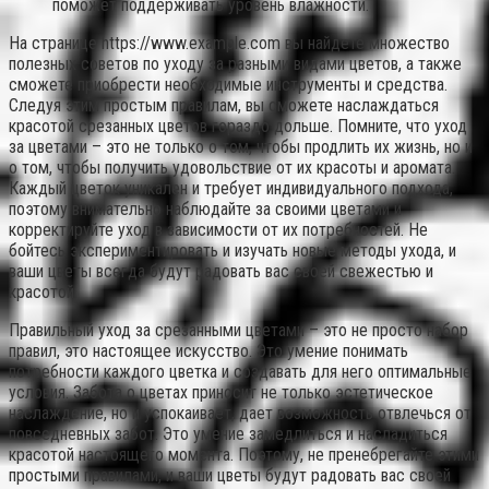
поможет поддерживать уровень влажности.
На странице https://www.example.com вы найдете множество
полезных советов по уходу за разными видами цветов, а также
сможете приобрести необходимые инструменты и средства.
Следуя этим простым правилам, вы сможете наслаждаться
красотой срезанных цветов гораздо дольше. Помните, что уход
за цветами – это не только о том, чтобы продлить их жизнь, но и
о том, чтобы получить удовольствие от их красоты и аромата.
Каждый цветок уникален и требует индивидуального подхода,
поэтому внимательно наблюдайте за своими цветами и
корректируйте уход в зависимости от их потребностей. Не
бойтесь экспериментировать и изучать новые методы ухода, и
ваши цветы всегда будут радовать вас своей свежестью и
красотой.
Правильный уход за срезанными цветами – это не просто набор
правил, это настоящее искусство. Это умение понимать
потребности каждого цветка и создавать для него оптимальные
условия. Забота о цветах приносит не только эстетическое
наслаждение, но и успокаивает, дает возможность отвлечься от
повседневных забот. Это умение замедлиться и насладиться
красотой настоящего момента. Поэтому, не пренебрегайте этими
простыми правилами, и ваши цветы будут радовать вас своей