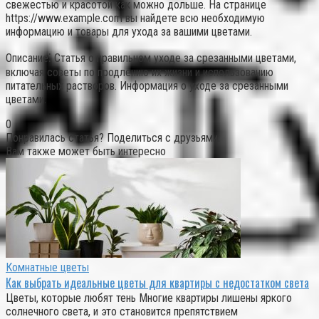
свежестью и красотой как можно дольше. На странице
https://www.example.com вы найдете всю необходимую
информацию и товары для ухода за вашими цветами.
Описание⁚ Статья о правильном уходе за срезанными цветами,
включая советы по продлению их жизни и использованию
питательных растворов. Информация о уходе за срезанными
цветами.
0
Понравилась статья? Поделиться с друзьями:
Вам также может быть интересно
Комнатные цветы
Как выбрать идеальные цветы для квартиры с недостатком света
Цветы, которые любят тень Многие квартиры лишены яркого
солнечного света, и это становится препятствием