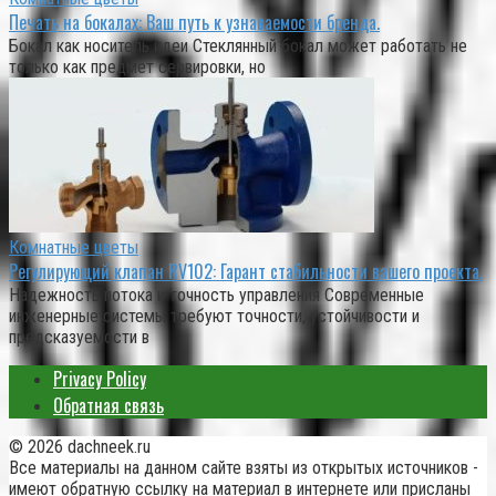
Печать на бокалах: Ваш путь к узнаваемости бренда.
Бокал как носитель идеи Стеклянный бокал может работать не
только как предмет сервировки, но
Комнатные цветы
Регулирующий клапан RV102: Гарант стабильности вашего проекта.
Надежность потока и точность управления Современные
инженерные системы требуют точности, устойчивости и
предсказуемости в
Privacy Policy
Обратная связь
© 2026 dachneek.ru
Все материалы на данном сайте взяты из открытых источников -
имеют обратную ссылку на материал в интернете или присланы