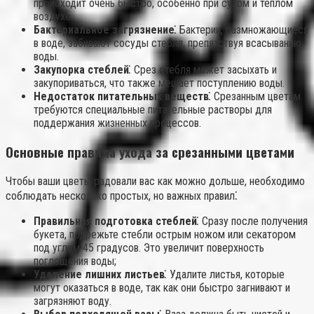
происходит очень быстро, особенно при сухом и теплом
воздухе.
Бактериальное загрязнение⁚
Бактерии, размножающиеся
в воде, забивают сосуды стебля, препятствуя всасыванию
воды.
Закупорка стеблей⁚
Срез стебля может засыхать и
закупориваться, что также мешает поступлению воды.
Недостаток питательных веществ⁚
Срезанным цветам
требуются специальные питательные растворы для
поддержания жизненных процессов.
Основные правила ухода за срезанными цветами
Чтобы ваши цветы радовали вас как можно дольше, необходимо
соблюдать несколько простых, но важных правил⁚
Правильная подготовка стеблей⁚
Сразу после получения
букета, подрежьте стебли острым ножом или секатором
под углом 45 градусов. Это увеличит поверхность
поглощения воды;
Удаление лишних листьев⁚
Удалите листья, которые
могут оказаться в воде, так как они быстро загнивают и
загрязняют воду.