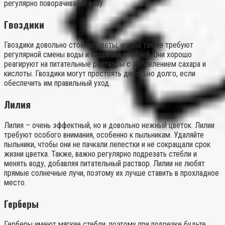
регулярно поворачивайте вазу.
Гвоздики
Гвоздики довольно стойкие цветы, но они также требуют
регулярной смены воды и подрезки стеблей. Они хорошо
реагируют на питательные растворы с добавлением сахара и
кислоты. Гвоздики могут простоять довольно долго, если
обеспечить им правильный уход.
Лилия
Лилия – очень эффектный, но и довольно нежный цветок. Лилии
требуют особого внимания, особенно к пыльникам. Удаляйте
пыльники, чтобы они не пачкали лепестки и не сокращали срок
жизни цветка. Также, важно регулярно подрезать стебли и
менять воду, добавляя питательный раствор. Лилии не любят
прямые солнечные лучи, поэтому их лучше ставить в прохладное
место.
Герберы
Герберы имеют мягкие стебли, поэтому при подрезке будьте