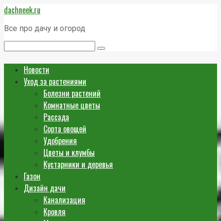
Перейти
dachneek.ru
к
контенту
Все про дачу и огород
Поиск:
Новости
Уход за растениями
Болезни растений
Комнатные цветы
Рассада
Сорта овощей
Удобрения
Цветы и клумбы
Кустарники и деревья
Газон
Дизайн дачи
Канализация
Кровля