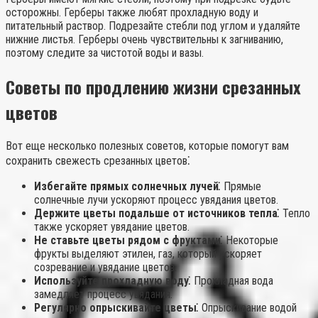
осторожны. Герберы также любят прохладную воду и
питательный раствор. Подрезайте стебли под углом и удаляйте
нижние листья. Герберы очень чувствительны к загниванию,
поэтому следите за чистотой воды и вазы.
Советы по продлению жизни срезанных
цветов
Вот еще несколько полезных советов, которые помогут вам
сохранить свежесть срезанных цветов⁚
Избегайте прямых солнечных лучей⁚
Прямые
солнечные лучи ускоряют процесс увядания цветов.
Держите цветы подальше от источников тепла⁚
Тепло
также ускоряет увядание цветов.
Не ставьте цветы рядом с фруктами⁚
Некоторые
фрукты выделяют этилен, газ, который ускоряет
созревание и увядание цветов.
Используйте прохладную воду⁚
Прохладная вода
замедляет процесс увядания.
Регулярно опрыскивайте цветы⁚
Опрыскивание водой