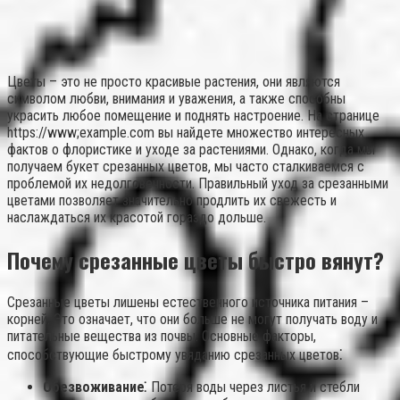
Цветы – это не просто красивые растения, они являются
символом любви, внимания и уважения, а также способны
украсить любое помещение и поднять настроение. На странице
https://www;example.com вы найдете множество интересных
фактов о флористике и уходе за растениями. Однако, когда мы
получаем букет срезанных цветов, мы часто сталкиваемся с
проблемой их недолговечности. Правильный уход за срезанными
цветами позволяет значительно продлить их свежесть и
наслаждаться их красотой гораздо дольше.
Почему срезанные цветы быстро вянут?
Срезанные цветы лишены естественного источника питания –
корней. Это означает, что они больше не могут получать воду и
питательные вещества из почвы. Основные факторы,
способствующие быстрому увяданию срезанных цветов⁚
Обезвоживание⁚
Потеря воды через листья и стебли