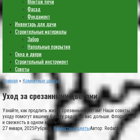
Монтаж печи
Фасад
Фундамент
Инвентарь для дачи
Строительные материалы
Забор
Напольные покрытия
Окна и двери
Строительный инструмент
Советы
Главная
»
Комнатные цветы
Уход за срезанными цветами
Узнайте, как продлить жизнь срезанным цветам! Наши советы по
уходу помогут вашему букету радовать вас дольше. Флористика
и свежесть в одном месте!
27 января, 2025
Рубрика:
Комнатные цветы
Автор:
Redactor