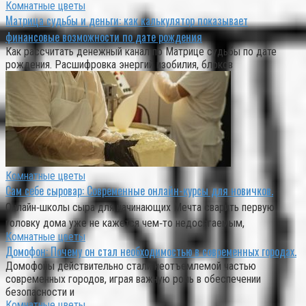
Комнатные цветы
Матрица судьбы и деньги: как калькулятор показывает
финансовые возможности по дате рождения
Как рассчитать денежный канал по Матрице судьбы по дате
рождения. Расшифровка энергий изобилия, блоков
Комнатные цветы
Сам себе сыровар: Современные онлайн-курсы для новичков.
Онлайн‑школы сыра для начинающих Мечта сварить первую
головку дома уже не кажется чем‑то недосягаемым,
Комнатные цветы
Домофон: Почему он стал необходимостью в современных городах.
Домофоны действительно стали неотъемлемой частью
современных городов, играя важную роль в обеспечении
безопасности и
Комнатные цветы