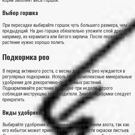
корни заполнят весь горшок.
Выбор горшка
При пересадке выбирайте горшок чуть большего размера, чем
предыдущий. На дно горшка обязательно уложите слой дренажа,
например, из керамзита или битого кирпича. После пересадки
растение нужно хорошо полить.
Подкормка рео
В период активного роста, с весны до осени, рео нуждается в
регулярных подкормках. Используйте комплексные минеральные
удобрения для декоративно-лиственных растений.
Подкармливайте растение раз в две-три недели, строго
соблюдая инструкцию производителя. Зимой подкормки следует
прекратить.
Виды удобрений
Выбирайте удобрения с умеренным содержанием азота, так как
его избыток может привести к потере яркости окраски листьев.