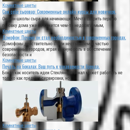
Комнатные цветы
Сам себе сыровар: Современные онлайн-курсы для новичков.
Онлайн‑школы сыра для начинающих Мечта сварить первую
головку дома уже не кажется чем‑то недосягаемым,
Комнатные цветы
Домофон: Почему он стал необходимостью в современных городах.
Домофоны действительно стали неотъемлемой частью
современных городов, играя важную роль в обеспечении
безопасности и
Комнатные цветы
Печать на бокалах: Ваш путь к узнаваемости бренда.
Бокал как носитель идеи Стеклянный бокал может работать не
только как предмет сервировки, но
Комнатные цветы