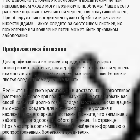
неправильном уходе могут возникнуть проблемы. Чаще всего
растение поражают мучнистый червец, тля и паутинный клещ.
При обнаружении вредителей нужно обработать растение
инсектицидами. Также следите за состоянием листьев, их
пожелтение или появление пятен может быть признаком
заболевания.
Профилактика болезней
Для профилактики болезней и вредителей регулярно
осматривайте растение, поддерживайте оптимальный уровень
влажности и не допускайте переувлажнения почвы. Больные
листья следует немедленно удалять.
Рео – это не только красивое, но и достаточно неприхотливое
растение, которое при правильном уходе будет радовать вас
своей красотой долгие годы. Следуя простым рекомендациям,
вы сможете создать для него комфортные условия и
наслаждаться его яркими листьями. Помните, что внимание и
забота – залог здоровья любого растения. На странице
https://example.com/reo-diseases вы найдете информацию о
распространенных болезнях и вредителях.