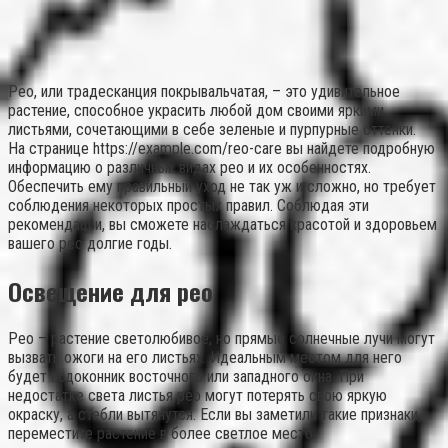
Рео, или традесканция покрывальчатая, – это удивительное
растение, способное украсить любой дом своими яркими
листьями, сочетающими в себе зеленые и пурпурные оттенки.
На странице https://example.com/reo-care вы найдете подробную
информацию о различных видах рео и их особенностях.
Обеспечить ему правильный уход не так уж и сложно, но требует
соблюдения некоторых простых правил. Соблюдая эти
рекомендации, вы сможете наслаждаться красотой и здоровьем
вашего рео долгие годы.
Освещение для рео
Рео – растение светолюбивое, но прямые солнечные лучи могут
вызвать ожоги на его листьях. Идеальным местом для него
будет подоконник восточного или западного окна. При
недостатке света листья рео могут потерять свою яркую
окраску, а стебли вытянутся. Если вы заметили такие признаки,
переместите растение в более светлое место.