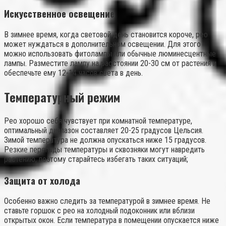
Искусственное освещение
В зимнее время, когда световой день становится короче, рео
может нуждаться в дополнительном освещении. Для этого
можно использовать фитолампы или обычные люминесцентные
лампы. Разместите лампу на расстоянии 20-30 см от растения и
обеспечьте ему 12-14 часов света в день.
Температурный режим
Рео хорошо себя чувствует при комнатной температуре,
оптимальный диапазон составляет 20-25 градусов Цельсия.
Зимой температура не должна опускаться ниже 15 градусов.
Резкие перепады температуры и сквозняки могут навредить
растению, поэтому старайтесь избегать таких ситуаций;
Защита от холода
Особенно важно следить за температурой в зимнее время. Не
ставьте горшок с рео на холодный подоконник или вблизи
открытых окон. Если температура в помещении опускается ниже