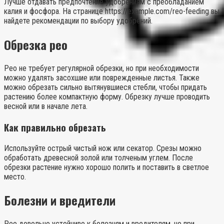
Лучше отдавать предпочтение удобрениям с преобладанием
калия и фосфора. На странице https://example.com/reo-feeding вы
найдете рекомендации по выбору удобрений.
Обрезка рео
Рео не требует регулярной обрезки, но при необходимости
можно удалять засохшие или поврежденные листья. Также
можно обрезать сильно вытянувшиеся стебли, чтобы придать
растению более компактную форму. Обрезку лучше проводить
весной или в начале лета.
Как правильно обрезать
Используйте острый чистый нож или секатор. Срезы можно
обработать древесной золой или толченым углем. После
обрезки растение нужно хорошо полить и поставить в светлое
место.
Болезни и вредители
Рео довольно устойчиво к болезням и вредителям, но при