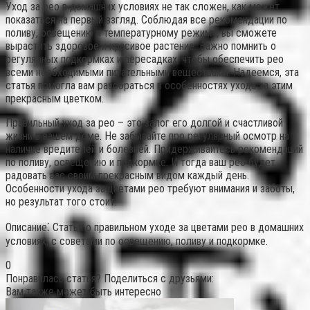
Уход за рео в домашних условиях не так сложен, как может
показаться на первый взгляд. Соблюдая все рекомендации по
поливу, освещению и температурному режиму, вы сможете
вырастить здоровое и красивое растение. Важно помнить о
регулярных подкормках и пересадках, чтобы обеспечить рео
всеми необходимыми питательными веществами. Надеемся, эта
статья помогла вам разобраться в особенностях ухода за этим
прекрасным цветком.
Правильный уход за рео – это залог его долгой и счастливой
жизни в вашем доме. Не забывайте про регулярный осмотр на
наличие вредителей и болезней. Придерживайтесь рекомендаций
по поливу, освещению и подкормке. И тогда ваш рео будет
радовать вас своим прекрасным видом каждый день.
Особенности ухода за цветами рео требуют внимания и заботы,
но результат того стоит.
Описание⁚ Статья о правильном уходе за цветами рео в домашних
условиях, с советами по освещению, поливу и подкормке.
0
Понравилась статья? Поделиться с друзьями:
Вам также может быть интересно