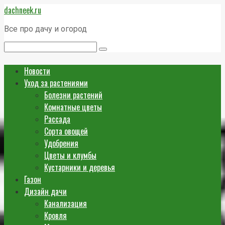
Перейти
dachneek.ru
к
контенту
Все про дачу и огород
Поиск:
Новости
Уход за растениями
Болезни растений
Комнатные цветы
Рассада
Сорта овощей
Удобрения
Цветы и клумбы
Кустарники и деревья
Газон
Дизайн дачи
Канализация
Кровля