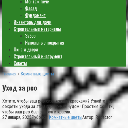
Монтаж печи
Фасад
Фундамент
Инвентарь для дачи
Строительные материалы
Забор
Напольные покрытия
Окна и двери
Строительный инструмент
Советы
Главная
»
Комнатные цветы
Уход за рео
Хотите, чтобы ваш рео сиял яркими красками? Узнайте все
секреты ухода за этим пурпурным чудом! Простые советы,
чтобы ваш рео был здоров и красив.
27 января, 2025
Рубрика:
Комнатные цветы
Автор:
Redactor