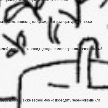
тательных веществ‚ неподходящей температурой‚ а также
причиной может быть неподходящая температура или неправильный
чивают полив․ Также весной можно проводить черенкование или