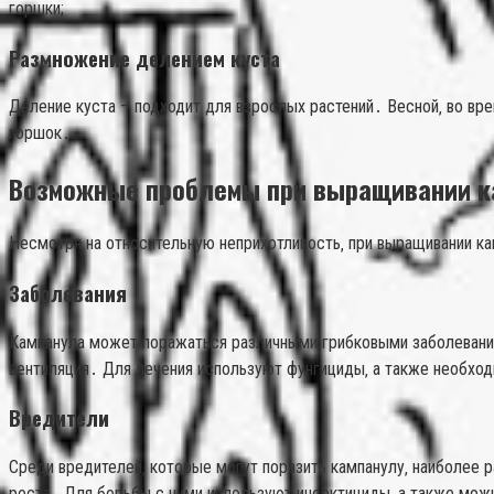
горшки;
Размножение делением куста
Деление куста – подходит для взрослых растений․ Весной‚ во вр
горшок․
Возможные проблемы при выращивании 
Несмотря на относительную неприхотливость‚ при выращивании к
Заболевания
Кампанула может поражаться различными грибковыми заболеваниям
вентиляция․ Для лечения используют фунгициды‚ а также необх
Вредители
Среди вредителей‚ которые могут поразить кампанулу‚ наиболее 
роста․ Для борьбы с ними используют инсектициды‚ а также мож