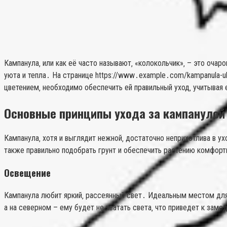
Кампанула‚ или как её часто называют‚ «колокольчик»‚ – это оча
уюта и тепла․ На странице https://www․example․com/kampanula-
цветением‚ необходимо обеспечить ей правильный уход‚ учитывая 
Основные принципы ухода за кампанулой
Кампанула‚ хотя и выглядит нежной‚ достаточно неприхотлива в у
также правильно подобрать грунт и обеспечить растению комфор
Освещение
Кампанула любит яркий‚ рассеянный свет․ Идеальным местом для 
а на северном – ему будет не хватать света‚ что приведет к за