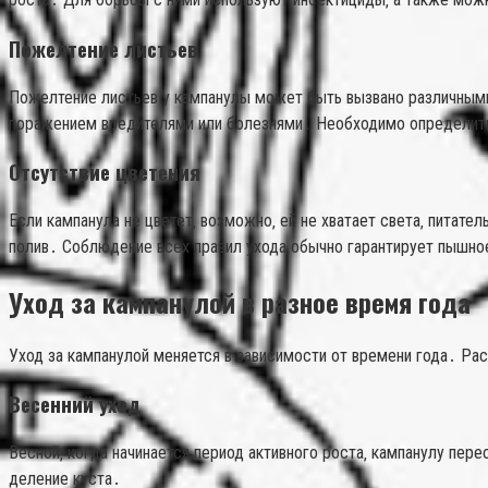
Пожелтение листьев
Пожелтение листьев у кампанулы может быть вызвано различными 
поражением вредителями или болезнями․ Необходимо определить
Отсутствие цветения
Если кампанула не цветет‚ возможно‚ ей не хватает света‚ питат
полив․ Соблюдение всех правил ухода обычно гарантирует пышно
Уход за кампанулой в разное время года
Уход за кампанулой меняется в зависимости от времени года․ Р
Весенний уход
Весной‚ когда начинается период активного роста‚ кампанулу пер
деление куста․