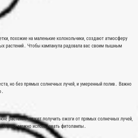
ветки‚ похожие на маленькие колокольчики‚ создают атмосферу
ных растений․ Чтобы кампанула радовала вас своим пышным
еста‚ но без прямых солнечных лучей‚ и умеренный полив․ Важно
о․
кне растение может получить ожоги от прямых солнечных лучей‚
остаточно‚ можно использовать фитолампы․