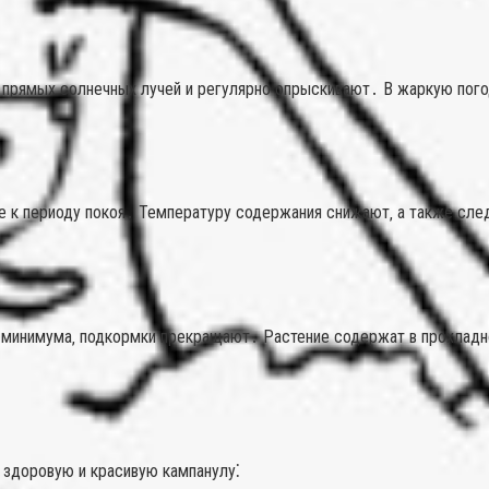
прямых солнечных лучей и регулярно опрыскивают․ В жаркую погод
е к периоду покоя․ Температуру содержания снижают‚ а также след
 минимума‚ подкормки прекращают․ Растение содержат в прохладно
 здоровую и красивую кампанулу⁚