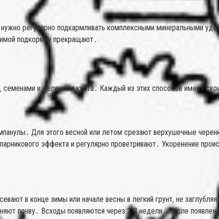
улу нужно регулярно подкармливать комплексными минеральными удо
 Зимой подкормку прекращают․
 семенами и делением куста․ Каждый из этих способов имеет сво
панулы․ Для этого весной или летом срезают верхушечные черенки
парникового эффекта и регулярно проветривают․ Укоренение проис
ают в конце зимы или начале весны в легкий грунт‚ не заглубляя
жняют почву․ Всходы появляются через 2-3 недели․ После появлен