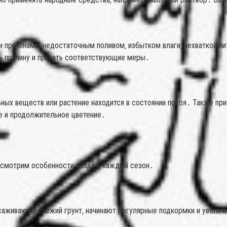
причинами⁚ недостаточным поливом‚ избытком влаги‚ нехваткой пи
 причину и принять соответствующие меры․
ельных веществ или растение находится в состоянии покоя․ Также 
е и продолжительное цветение․
ассмотрим особенности ухода в каждый сезон․
есаживают в свежий грунт‚ начинают регулярные подкормки и увели