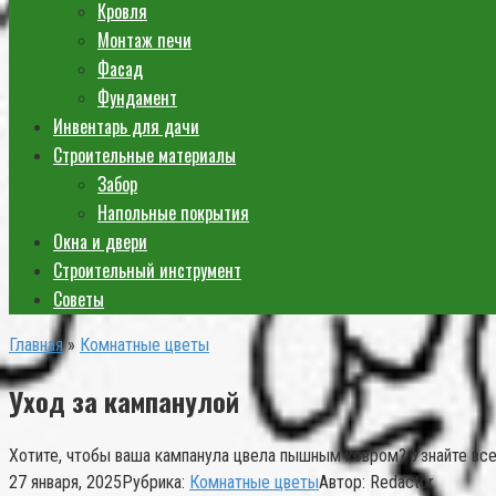
Кровля
Монтаж печи
Фасад
Фундамент
Инвентарь для дачи
Строительные материалы
Забор
Напольные покрытия
Окна и двери
Строительный инструмент
Советы
Главная
»
Комнатные цветы
Уход за кампанулой
Хотите, чтобы ваша кампанула цвела пышным ковром? Узнайте все
27 января, 2025
Рубрика:
Комнатные цветы
Автор:
Redactor