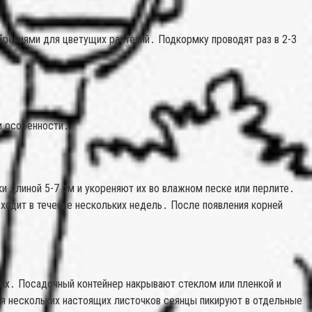
брениями для цветущих растений․ Подкормку проводят раз в 2-3
и особенности․
 длиной 5-7 см и укореняют их во влажном песке или перлите․
ходит в течение нескольких недель․ После появления корней
 их․ Посадочный контейнер накрывают стеклом или пленкой и
ия нескольких настоящих листочков сеянцы пикируют в отдельные