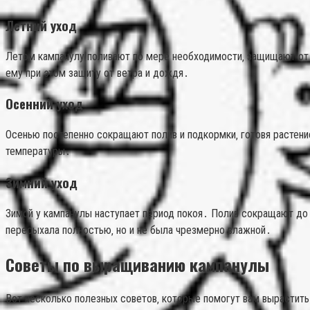
Летний уход
Летом кампанулу поливают по мере необходимости‚ защищают от 
ему при этом защиту от ветра и дождя․
Осенний уход
Осенью постепенно сокращают полив и подкормки‚ готовя растени
температуры․
Зимний уход
Зимой у кампанулы наступает период покоя․ Полив сокращают до
пересыхала полностью‚ но и не была чрезмерно влажной․
Советы по выращиванию кампанулы
Вот несколько полезных советов‚ которые помогут вам вырастить