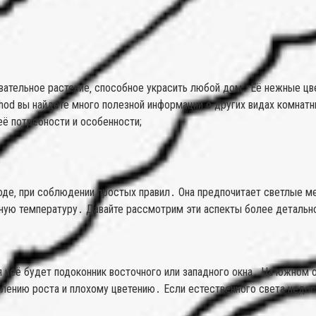
ровательное растение‚ способное украсить любой дом․ Её нежные ц
uhod вы найдете много полезной информации о других видах комнат
её потребности и особенности;
ходе‚ при соблюдении простых правил․ Она предпочитает светлые м
тную температуру․ Давайте рассмотрим эти аспекты более детальн
неё будет подоконник восточного или западного окна․ На южном о
медлению роста и плохому цветению․ Если естественного света нед