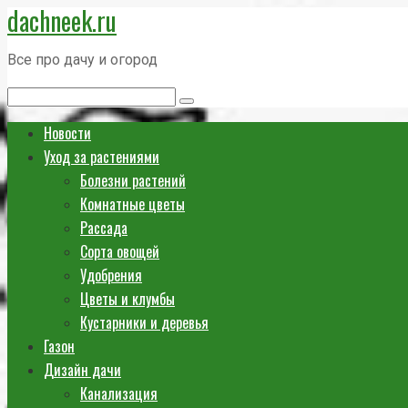
dachneek.ru
Перейти
к
Все про дачу и огород
контенту
Поиск:
Новости
Уход за растениями
Болезни растений
Комнатные цветы
Рассада
Сорта овощей
Удобрения
Цветы и клумбы
Кустарники и деревья
Газон
Дизайн дачи
Канализация