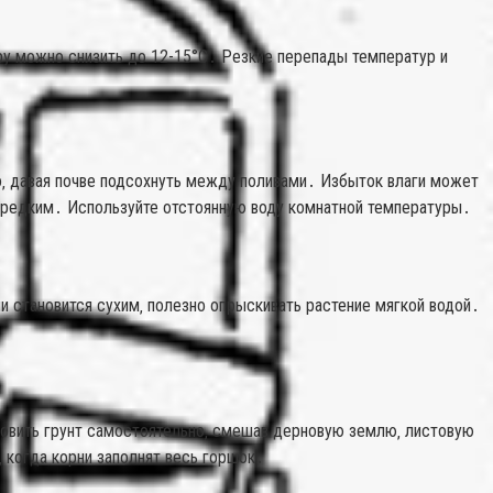
уру можно снизить до 12-15°C․ Резкие перепады температур и
о‚ давая почве подсохнуть между поливами․ Избыток влаги может
е редким․ Используйте отстоянную воду комнатной температуры․
и становится сухим‚ полезно опрыскивать растение мягкой водой․
товить грунт самостоятельно‚ смешав дерновую землю‚ листовую
 когда корни заполнят весь горшок․