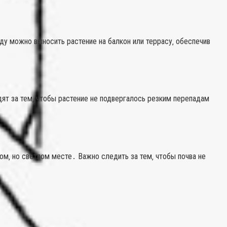
у можно выносить растение на балкон или террасу‚ обеспечив
ят за тем‚ чтобы растение не подвергалось резким перепадам
м‚ но светлом месте․ Важно следить за тем‚ чтобы почва не