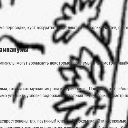
емя пересадки‚ куст аккуратно разделяют на несколько частей‚ ст
кампанулы
ампанулы могут возникнуть некоторые проблемы․ Рассмотрим наиб
и‚ такими как мучнистая роса и серая гниль․ Причиной этих забол
одимо улучшить условия содержания растения․ Регулярный осмотр 
распространены тля‚ паутинный клещ и белокрылка․ Эти насекомые 
но применять народные средства‚ например‚ мыльный раствор․ Важ