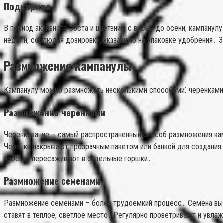
Подкормка
В период активного роста и цветения‚ с весны до осени‚ кампан
недели‚ соблюдая дозировку‚ указанную на упаковке удобрения․
Размножение кампанулы
Кампанулу можно размножать несколькими способами⁚ черенками‚
Размножение черенками
Черенкование – самый распространенный способ размножения кам
Черенки накрывают прозрачным пакетом или банкой для создания 
черенки пересаживают в отдельные горшки․
Размножение семенами
Размножение семенами – более трудоемкий процесс․ Семена высев
ставят в теплое‚ светлое место․ Регулярно проветривают и увла