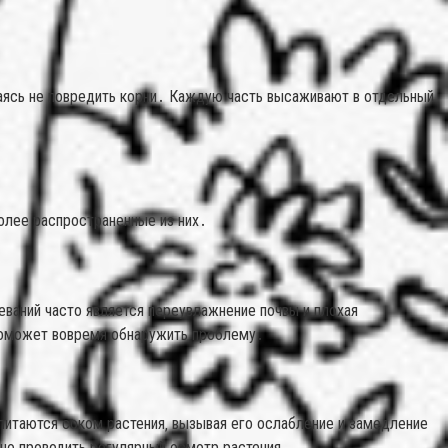
араясь не повредить корни․ Каждую часть высаживают в отдельный
олее распространенные из них․
еваний часто является переувлажнение почвы и плохая
поможет вовремя обнаружить проблему․
питаются соком растения‚ вызывая его ослабление и замедление
но проводить регулярный осмотр растения․