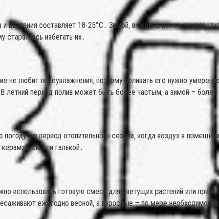
 и цветения составляет 18-25°C․ Зимой‚ в период покоя‚ температ
му старайтесь избегать их․
ние не любит переувлажнения‚ поэтому поливать его нужно умеренн
․ В летний период полив может быть более частым‚ а зимой – боле
погоду и в период отопительного сезона‚ когда воздух в помещени
 керамзитом или галькой․
жно использовать готовую смесь для цветущих растений или приго
есаживают ежегодно весной‚ а взрослые – по мере необходимости‚