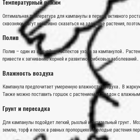
Температурный режим
Оптимальная температура для кампанулы в период активного роста
сквозняки могут негативно сказаться на здоровье растения‚ поэто
Полив
Полив – один из важнейших аспектов ухода за кампанулой․ Расте
привести к загниванию корней и развитию грибковых заболеваний
Влажность воздуха
Кампанула предпочитает умеренную влажность воздуха․ В жаркую 
Также можно поставить горшок с растением на поддон с влажным
Грунт и пересадка
Для кампанулы подойдет легкий‚ рыхлый и питательный грунт․ Мо
землю‚ торф и песок в равных пропорциях․ Молодые растения пер