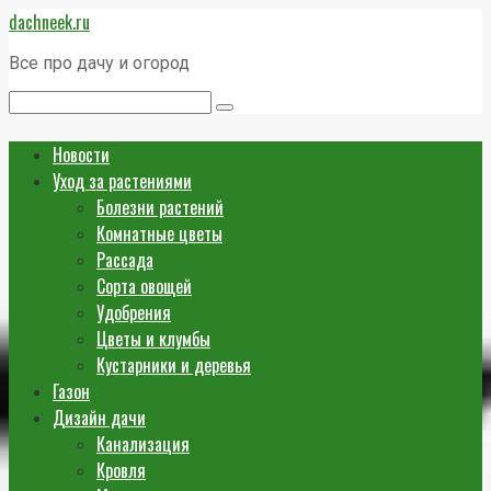
Перейти
dachneek.ru
к
контенту
Все про дачу и огород
Поиск:
Новости
Уход за растениями
Болезни растений
Комнатные цветы
Рассада
Сорта овощей
Удобрения
Цветы и клумбы
Кустарники и деревья
Газон
Дизайн дачи
Канализация
Кровля