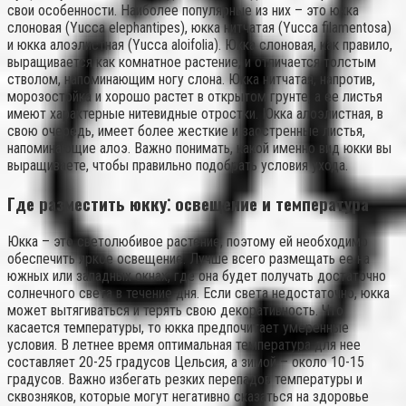
свои особенности. Наиболее популярные из них – это юкка
слоновая (Yucca elephantipes), юкка нитчатая (Yucca filamentosa)
и юкка алоэлистная (Yucca aloifolia). Юкка слоновая, как правило,
выращивается как комнатное растение, и отличается толстым
стволом, напоминающим ногу слона. Юкка нитчатая, напротив,
морозостойка и хорошо растет в открытом грунте, а ее листья
имеют характерные нитевидные отростки. Юкка алоэлистная, в
свою очередь, имеет более жесткие и заостренные листья,
напоминающие алоэ. Важно понимать, какой именно вид юкки вы
выращиваете, чтобы правильно подобрать условия ухода.
Где разместить юкку⁚ освещение и температура
Юкка – это светолюбивое растение, поэтому ей необходимо
обеспечить яркое освещение. Лучше всего размещать ее на
южных или западных окнах, где она будет получать достаточно
солнечного света в течение дня. Если света недостаточно, юкка
может вытягиваться и терять свою декоративность. Что
касается температуры, то юкка предпочитает умеренные
условия. В летнее время оптимальная температура для нее
составляет 20-25 градусов Цельсия, а зимой – около 10-15
градусов. Важно избегать резких перепадов температуры и
сквозняков, которые могут негативно сказаться на здоровье