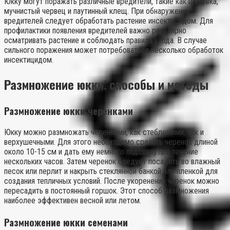
Юкку могут поражать различные вредители, такие как щитовка,
мучнистый червец и паутинный клещ. При обнаружении
вредителей следует обработать растение инсектицидом. Для
профилактики появления вредителей важно регулярно
осматривать растение и соблюдать правила ухода. В случае
сильного поражения может потребоваться несколько обработок
инсектицидом.
Размножение юкки⁚ способы и методы
Размножение юкки черенками
Юкку можно размножать черенками, как стеблевыми, так и
верхушечными. Для этого необходимо срезать черенок длиной
около 10-15 см и дать ему немного подсохнуть в течение
нескольких часов. Затем черенок следует посадить во влажный
песок или перлит и накрыть стеклянной банкой или пленкой для
создания тепличных условий. После укоренения черенок можно
пересадить в постоянный горшок. Этот способ размножения
наиболее эффективен весной или летом.
Размножение юкки семенами