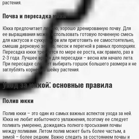
растения.
Почва и пересадка юкки
Юкка предпочитает легкую, хорошо дренированную почву. Для
ее выращивания можно использовать готовую почвенную смесь
для кактусов и суккулентов или приготовить ее самостоятельно,
смешав дерновую землю, песок и перегной в равных пропорциях.
Пересадка юкки требуется по мере ее роста, как правило, раз в
2-3 года. Лучшее время для пересадки – весна или начало лета.
При пересадке следует выбирать горшок большего размера и не
заглублять корневую шейку растения.
Уход за юккой⁚ основные правила
Полив юкки
Полив юкки – это один из самых важных аспектов ухода за ней.
Юкка не любит избыточного увлажнения, поэтому ее следует
поливать умеренно, дожидаясь полного просыхания почвы
между поливами. Летом полив может быть более частым, а
зимой – более редким. Важно следить за состоянием почвы и