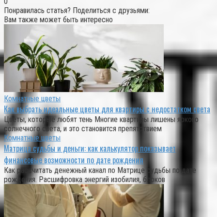
0
Понравилась статья? Поделиться с друзьями:
Вам также может быть интересно
Комнатные цветы
Как выбрать идеальные цветы для квартиры с недостатком света
Цветы, которые любят тень Многие квартиры лишены яркого
солнечного света, и это становится препятствием
Комнатные цветы
Матрица судьбы и деньги: как калькулятор показывает
финансовые возможности по дате рождения
Как рассчитать денежный канал по Матрице судьбы по дате
рождения. Расшифровка энергий изобилия, блоков