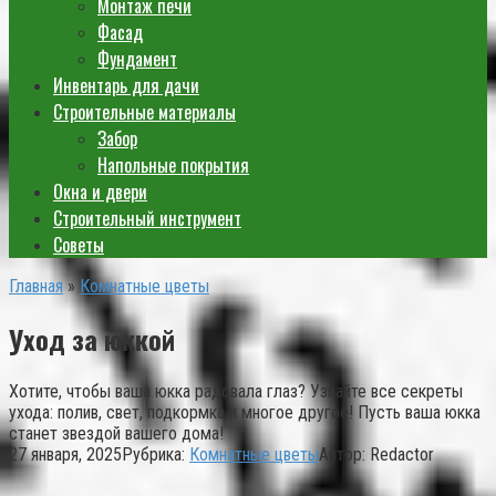
Монтаж печи
Фасад
Фундамент
Инвентарь для дачи
Строительные материалы
Забор
Напольные покрытия
Окна и двери
Строительный инструмент
Советы
Главная
»
Комнатные цветы
Уход за юккой
Хотите, чтобы ваша юкка радовала глаз? Узнайте все секреты
ухода: полив, свет, подкормка и многое другое! Пусть ваша юкка
станет звездой вашего дома!
27 января, 2025
Рубрика:
Комнатные цветы
Автор:
Redactor