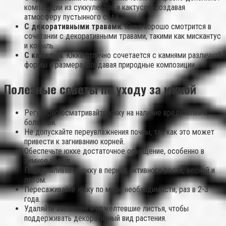
композиции из суккулентов и кактусов, создавая
атмосферу пустынного сада.
С декоративными травами⁚
Юкка хорошо смотрится в
сочетании с декоративными травами, такими как мискантус
и ковыль.
С камнями⁚
Юкка отлично сочетается с камнями различной
формы и размера, создавая природные композиции.
Полезные советы по уходу за юккой
Регулярно осматривайте юкку на наличие вредителей и
болезней.
Не допускайте переувлажнения почвы, так как это может
привести к загниванию корней.
Обеспечьте юкке достаточное освещение, особенно в
зимнее время.
Подкармливайте юкку в период активного роста, весной и
летом.
Пересаживайте юкку по мере необходимости, раз в 2-3
года.
Удаляйте засохшие и пожелтевшие листья, чтобы
поддерживать декоративный вид растения.