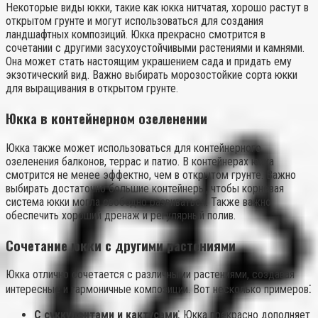
Некоторые виды юкки, такие как юкка нитчатая, хорошо растут в
открытом грунте и могут использоваться для создания
ландшафтных композиций. Юкка прекрасно смотрится в
сочетании с другими засухоустойчивыми растениями и камнями.
Она может стать настоящим украшением сада и придать ему
экзотический вид. Важно выбирать морозостойкие сорта юкки
для выращивания в открытом грунте.
Юкка в контейнерном озеленении
Юкка также может использоваться для контейнерного
озеленения балконов, террас и патио. В контейнерах юкка
смотрится не менее эффектно, чем в открытом грунте. Важно
выбирать достаточно большие контейнеры, чтобы корневая
система юкки могла свободно развиваться. Также важно
обеспечить хороший дренаж и регулярный полив.
Сочетание юкки с другими растениями
Юкка отлично сочетается с различными растениями, создавая
интересные и гармоничные композиции. Вот несколько примеров⁚
С суккулентами и кактусами⁚
Юкка прекрасно дополняет