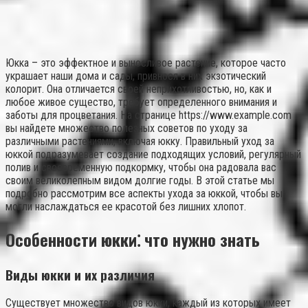
Юкка – это эффектное и выносливое растение, которое часто
украшает наши дома и сады, привнося в них экзотический
колорит. Она отличается своей неприхотливостью, но, как и
любое живое существо, требует определенного внимания и
заботы для процветания. На странице https://www.example.com
вы найдете множество полезных советов по уходу за
различными растениями, включая юкку. Правильный уход за
юккой подразумевает создание подходящих условий, регулярный
полив и своевременную подкормку, чтобы она радовала вас
своим великолепным видом долгие годы. В этой статье мы
подробно рассмотрим все аспекты ухода за юккой, чтобы вы
могли наслаждаться ее красотой без лишних хлопот.
Особенности юкки⁚ что нужно знать
Виды юкки и их различия
Существует множество видов юкки, каждый из которых имеет