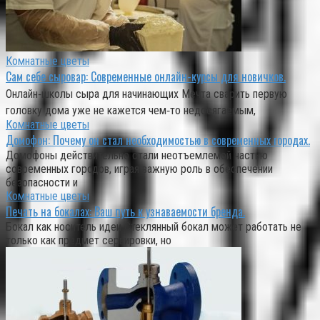
Комнатные цветы
Сам себе сыровар: Современные онлайн-курсы для новичков.
Онлайн‑школы сыра для начинающих Мечта сварить первую
головку дома уже не кажется чем‑то недосягаемым,
Комнатные цветы
Домофон: Почему он стал необходимостью в современных городах.
Домофоны действительно стали неотъемлемой частью
современных городов, играя важную роль в обеспечении
безопасности и
Комнатные цветы
Печать на бокалах: Ваш путь к узнаваемости бренда.
Бокал как носитель идеи Стеклянный бокал может работать не
только как предмет сервировки, но