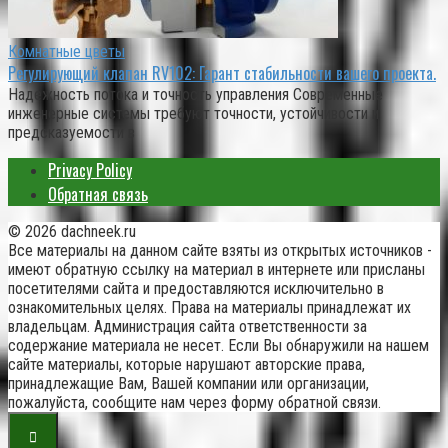
Комнатные цветы
Регулирующий клапан RV102: Гарант стабильности вашего проекта.
Надежность потока и точность управления Современные
инженерные системы требуют точности, устойчивости и
предсказуемости в
Privacy Policy
Обратная связь
© 2026 dachneek.ru
Все материалы на данном сайте взяты из открытых источников -
имеют обратную ссылку на материал в интернете или присланы
посетителями сайта и предоставляются исключительно в
ознакомительных целях. Права на материалы принадлежат их
владельцам. Администрация сайта ответственности за
содержание материала не несет. Если Вы обнаружили на нашем
сайте материалы, которые нарушают авторские права,
принадлежащие Вам, Вашей компании или организации,
пожалуйста, сообщите нам через форму обратной связи.