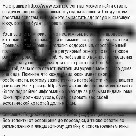
На странице https://www.example.com вы можете найти ответы
на другие вопросы связанные с уходом за юккой. Следуя этим
простым советам, вы сможете вырастить здоровую и красивую
юкку, которая будет радовать вас долгие годы.
Уход за цветком юкка – это несложный, но важный процесс,
который требует внимания и понимания потребностей растения.
Правильно подобранные условия содержания, своевременный
полив и подкормка, а также регулярный осмотр позволят юкке
расти здоровой и красивой. Не забывайте о важности освещения
и температурного режима для этого растения. С любовью и
заботой, ваша юкка станет настоящим украшением вашего дома
или сада. Помните, что каждый вид юкки имеет свои
особенности, поэтому важно изучить потребности именно вашего
растения. На странице https://www.example.com вы можете найти
более подробную информацию по уходу за разными видами юкки.
Юкка, при должном уходе, будет радовать вас своей
экзотической красотой долгие годы.
Описание⁚ Подробное руководство по уходу за цветком юкка.
Все аспекты от освещения до пересадки, а также советы по
размножению и ландшафтному дизайну с использованием юкки.