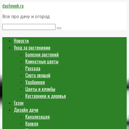
Перейти
dachneek.ru
к
контенту
Все про дачу и огород
Поиск:
Новости
Уход за растениями
Болезни растений
Комнатные цветы
Рассада
Сорта овощей
Удобрения
Цветы и клумбы
Кустарники и деревья
Газон
Дизайн дачи
Канализация
Кровля