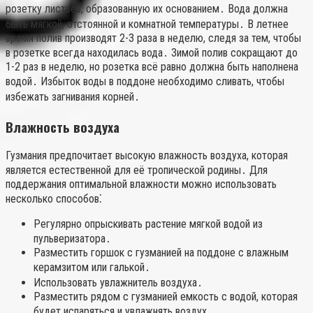
розетку листьев, образованную их основанием․ Вода должна
быть мягкой, отстоянной и комнатной температуры․ В летнее
время полив производят 2-3 раза в неделю, следя за тем, чтобы
в розетке всегда находилась вода․ Зимой полив сокращают до
1-2 раз в неделю, но розетка всё равно должна быть наполнена
водой․ Избыток воды в поддоне необходимо сливать, чтобы
избежать загнивания корней․
Влажность воздуха
Гузмания предпочитает высокую влажность воздуха, которая
является естественной для её тропической родины․ Для
поддержания оптимальной влажности можно использовать
несколько способов⁚
Регулярно опрыскивать растение мягкой водой из
пульверизатора․
Разместить горшок с гузманией на поддоне с влажным
керамзитом или галькой․
Использовать увлажнитель воздуха․
Разместить рядом с гузманией емкость с водой, которая
будет испаряться и увлажнять воздух․