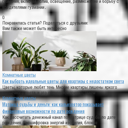
гузмания, включая полив, освещение, размножение и борьбу с
вредителями гузмании․
0
Понравилась статья? Поделиться с друзьями:
Вам также может быть интересно
Комнатные цветы
Как выбрать идеальные цветы для квартиры с недостатком света
Цветы, которые любят тень Многие квартиры лишены яркого
солнечного света, и это становится препятствием
Комнатные цветы
Матрица судьбы и деньги: как калькулятор показывает
финансовые возможности по дате рождения
Как рассчитать денежный канал по Матрице судьбы по дате
рождения. Расшифровка энергий изобилия, блоков