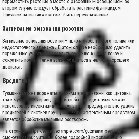
переместить растение в место с рассеянным освещением, во
втором случае следует обработать растение фунгицидом․
Причиной пятен также может быть переувлажнение․
Загнивание основания розетки
Загнивание основания розетки – признак избыточного полива или
недостаточного дренажа․ В этом случае необходимо удалить
пораженные участки, пересадить растение в новую почву и
сократить полив․ Также важно убедиться в наличии хорошего
дренажа․
Вредители
Гузмания может поражаться такими вредителями, как щитовка,
тля и мучнистый червец․ Для борьбы с вредителями можно
использовать инсектицидные препараты, предварительно удалив
вредителей с листьев вручную․ Также эффективным средством
является обработка мыльным раствором․
На странице https://www․example․com/guzmania-pests вы
сможете ознакомиться с более подробной информацией о