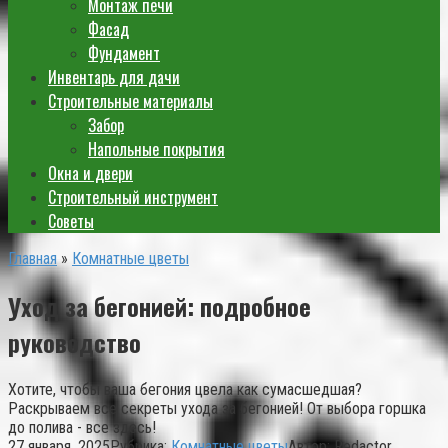
Монтаж печи
Фасад
Фундамент
Инвентарь для дачи
Строительные материалы
Забор
Напольные покрытия
Окна и двери
Строительный инструмент
Советы
Главная
»
Комнатные цветы
Уход за бегонией: подробное
руководство
Хотите, чтобы ваша бегония цвела как сумасшедшая?
Раскрываем все секреты ухода за бегонией! От выбора горшка
до полива - все здесь!
27 января, 2025
Рубрика:
Комнатные цветы
Автор:
Redactor