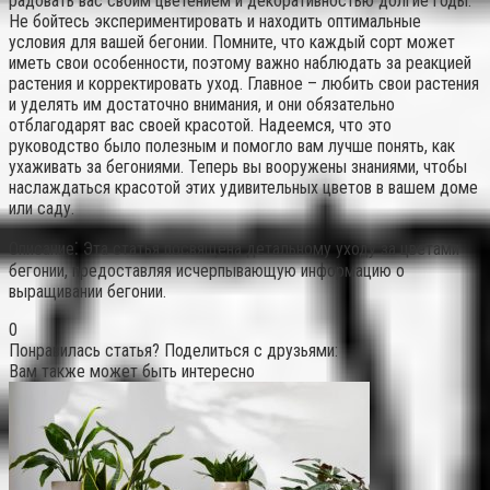
радовать вас своим цветением и декоративностью долгие годы.
Не бойтесь экспериментировать и находить оптимальные
условия для вашей бегонии. Помните, что каждый сорт может
иметь свои особенности, поэтому важно наблюдать за реакцией
растения и корректировать уход. Главное – любить свои растения
и уделять им достаточно внимания, и они обязательно
отблагодарят вас своей красотой. Надеемся, что это
руководство было полезным и помогло вам лучше понять, как
ухаживать за бегониями. Теперь вы вооружены знаниями, чтобы
наслаждаться красотой этих удивительных цветов в вашем доме
или саду.
Описание⁚ Эта статья посвящена детальному уходу за цветами
бегонии, предоставляя исчерпывающую информацию о
выращивании бегонии.
0
Понравилась статья? Поделиться с друзьями:
Вам также может быть интересно