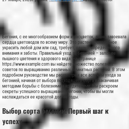
Бегония, с ее многообразием форм и расцветок, давно завоевала
сердца цветоводов по всему миру. Это растение, способное
украсить любой дом или сад, требует, однако, определенного
внимания и заботы. Правильный уход за бегонией – залог ее
пышного цветения и здорового вида. На странице
https://www.example.com вы найдете множество полезных
советов по выращиванию различных комнатных растений. В этом
подробном руководстве мы рассмотрим все аспекты ухода за
бегонией, начиная от выбора подходящего сорта и заканчивая
методами борьбы с болезнями и вредителями; Мы раскроем
секреты успешного выращивания бегонии, чтобы вы могли
наслаждаться ее красотой долгие годы.
Выбор сорта бегонии⁚ Первый шаг к
успеху