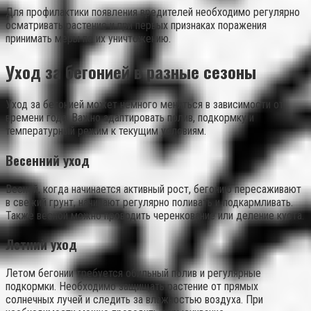
Для профилактики появления вредителей необходимо регулярно
осматривать растение и при первых признаках поражения
принимать меры по их уничтожению.
Уход за бегонией в разные сезоны
Уход за бегонией может немного меняться в зависимости от
времени года. Важно адаптировать полив, подкормку и
температурный режим к текущим условиям.
Весенний уход
Весной, когда начинается активный рост, бегонию пересаживают
в свежий грунт, начинают регулярно поливать и подкармливать.
Также весной можно проводить черенкование или деление куста.
Летний уход
Летом бегонии требуется обильный полив и регулярные
подкормки. Необходимо защищать растение от прямых
солнечных лучей и следить за влажностью воздуха. При