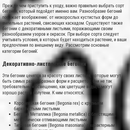
Прежде чем приступить к уходу, важно правильно выбрать сорт
бегонии, который подойдет именно вам. Разнообразие бегоний
поражает воображение⁚ от низкорослых кустистых форм до
ампельных растений, свисающих каскадом. Существуют также
бегонии с декоративными листьями, поражающими своим
разнообразием узоров и окрасок. При выборе сорта следует
учитывать условия, в которых будет находиться растение, и ваши
предпочтения по внешнему виду. Рассмотрим основные
категории бегоний⁚
Декоративно-лиственные бегонии
Эти бегонии ценятся за красоту своих листьев, которые могут
быть самых разнообразных форм и расцветок. Они не так
требовательны к освещению, как цветущие виды, и могут
хорошо расти в полутени. К ним относятся⁚
Королевская бегония (Begonia rex) с крупными
бархатистыми листьями.
Бегония Металлика (Begonia metallica) с блестящими,
металлически отливающими листьями.
Тигровая бегония (Begonia masoniana) с характерным