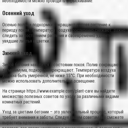
необходимости можно проводить опрыскивание.
Осенний уход
Осенью полив и подкормки сокращают, готовя растение к
периоду покоя. Температуру воздуха постепенно снижают. Важно
следить за состоянием растения и своевременно удалять
увядшие листья и цветки.
Зимний уход
Зимой бегония находится в состоянии покоя. Полив сокращают
до минимума, подкормки прекращают. Температура воздуха
должна быть умеренной, не ниже 15°C. При необходимости
можно использовать дополнительное освещение.
На странице https://www.example.com/plant-care вы найдете
множество полезных советов по уходу за различными видами
комнатных растений.
Уход за цветами бегонии – это увлекательный процесс, который
требует внимания и заботы. Следуя нашим советам, вы сможете
вырастить здоровое и красивое растение, которое будет