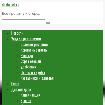
Перейти
dachneek.ru
к
контенту
Все про дачу и огород
Поиск:
Новости
Уход за растениями
Болезни растений
Комнатные цветы
Рассада
Сорта овощей
Удобрения
Цветы и клумбы
Кустарники и деревья
Газон
Дизайн дачи
Канализация
Кровля