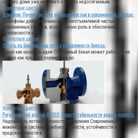
головку дома уже не кажется чем‑то недосягаемым,
Комнатные цветы
Домофон: Почему он стал необходимостью в современных городах.
Домофоны действительно стали неотъемлемой частью
современных городов, играя важную роль в обеспечении
безопасности и
Комнатные цветы
Печать на бокалах: Ваш путь к узнаваемости бренда.
Бокал как носитель идеи Стеклянный бокал может работать не
только как предмет сервировки, но
Комнатные цветы
Регулирующий клапан RV102: Гарант стабильности вашего проекта.
Надежность потока и точность управления Современные
инженерные системы требуют точности, устойчивости и
предсказуемости в