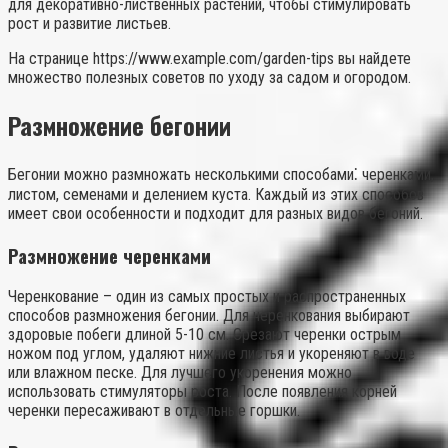
для декоративно-лиственных растений, чтобы стимулировать
рост и развитие листьев.
На странице https://www.example.com/garden-tips вы найдете
множество полезных советов по уходу за садом и огородом.
Размножение бегонии
Бегонии можно размножать несколькими способами⁚ черенками,
листом, семенами и делением куста. Каждый из этих способов
имеет свои особенности и подходит для разных видов бегоний.
Размножение черенками
Черенкование – один из самых простых и распространенных
способов размножения бегонии. Для черенкования выбирают
здоровые побеги длиной 5-10 см. Срезают черенки острым
ножом под углом, удаляют нижние листья и укореняют в воде
или влажном песке. Для лучшего укоренения можно
использовать стимуляторы роста. После появления корней
черенки пересаживают в отдельные горшки.