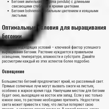
Бегония ампельная (Begonia pendula) с длинными
свисающими стеблями и яркими цветками.
Бегония boliviensis с обильным цветением и изящными
листьями.
Оптимальные условия для выращивания
бегонии
Создание подходящих условий – ключевой фактор успешного
выращивания бегонии. Растение нуждается в правильном
освещении, температуре, влажности и субстрате. Давайте
рассмотрим каждый из этих аспектов более подробно.
Освещение
Большинство бегоний предпочитают яркий, но рассеянный свет.
Прямые солнечные лучи могут вызвать ожоги на листьях,
особенно в жаркое время года. Наилучшим местом для бегонии
будет окно, выходящее на восток или запад. Если у вас только
южное окно, то растение необходимо притенять. Недостаток
света может привести к тому, что листья потеряют свою