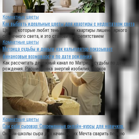
Комнатные цветы
Как выбрать идеальные цветы для квартиры с недостатком света
Цветы, которые любят тень Многие квартиры лишены яркого
солнечного света, и это становится препятствием
Комнатные цветы
Матрица судьбы и деньги: как калькулятор показывает
финансовые возможности по дате рождения
Как рассчитать денежный канал по Матрице судьбы по дате
рождения. Расшифровка энергий изобилия, блоков
Комнатные цветы
Сам себе сыровар: Современные онлайн-курсы для новичков.
Онлайн‑школы сыра для начинающих Мечта сварить первую