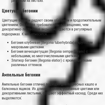
рисунком на листьях.
Цветущие бегонии
Цветущие бегонии радуют своим обильным и продолжительным
цветением. Они более требовательны к освещению, чем
декоративно-лиственные виды, и нуждаются в регулярных
подкормках. К ним относятся⁚
Бегония клубневая (Begonia tuberhybrida) с крупными
махровыми цветками.
Бегония вечноцветущая (Begonia semperflorens) с
небольшими, но многочисленными цветками.
Элатиор бегония (Begonia elatior) с яркими цветками
различных оттенков.
Ампельные бегонии
Ампельные бегонии отлично подходят для подвесных кашпо и
балконных ящиков. Их длинные побеги, усыпанные цветами или
декоративными листьями, создают эффектный каскад. Среди них
выделяются⁚