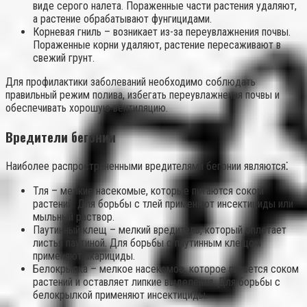
виде серого налета. Пораженные части растения удаляют,
а растение обрабатывают фунгицидами.
Корневая гниль – возникает из-за переувлажнения почвы.
Пораженные корни удаляют, растение пересаживают в
свежий грунт.
Для профилактики заболеваний необходимо соблюдать
правильный режим полива, избегать переувлажнения почвы и
обеспечивать хорошую вентиляцию.
Вредители бегонии
Наиболее распространенными вредителями бегонии являются⁚
Тля – мелкие насекомые, которые питаются соком
растений. Для борьбы с тлей применяют инсектициды или
мыльный раствор.
Паутинный клещ – мелкий вредитель, который оплетает
листья паутиной. Для борьбы с паутинным клещом
применяют акарициды.
Белокрылка – мелкое насекомое, которое питается соком
растений и оставляет липкие выделения. Для борьбы с
белокрылкой применяют инсектициды.