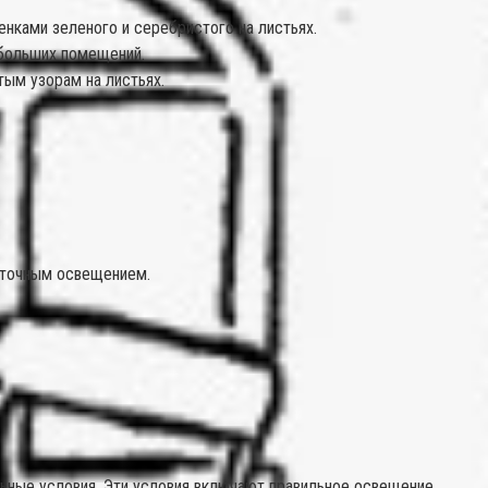
нками зеленого и серебристого на листьях.
ебольших помещений.
ым узорам на листьях.
аточным освещением.
ьные условия. Эти условия включают правильное освещение,