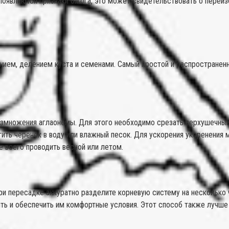
 появляются признаки ожога, это может свидетельствовать о переи
ием, делением куста и семенами. Самый простой и распространен
змножения аглаонемы. Для этого необходимо срезать верхушечный 
тить черенок в воду или влажный песок. Для ускорения укоренения 
 всего проводить весной или летом.
и пересадке аккуратно разделите корневую систему на несколько ч
ть и обеспечить им комфортные условия. Этот способ также лучше 