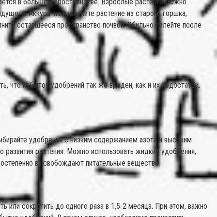
дается в большем пространстве. Взрослые растения можно
дущего. Аккуратно извлеките растение из старого горшка,
олните оставшееся пространство почвой. Обильно полейте после
 что избыток удобрений так же вреден, как и их недостаток.
ыбирайте удобрения с низким содержанием азота и высоким
о развития растения. Можно использовать жидкие удобрения,
 постепенно высвобождают питательные вещества.
ь или сократить до одного раза в 1,5-2 месяца. При этом, важно