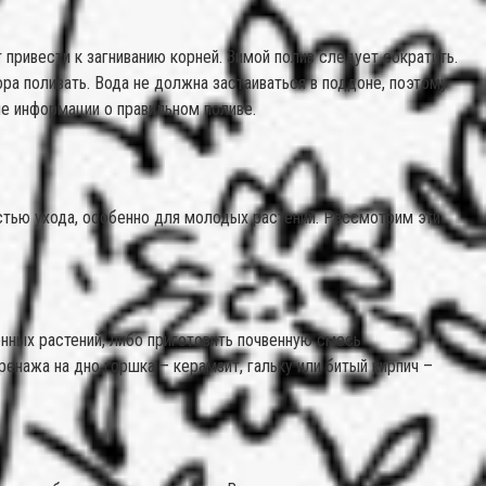
привести к загниванию корней. Зимой полив следует сократить.
ра поливать. Вода не должна застаиваться в поддоне, поэтому
ше информации о правильном поливе.
стью ухода, особенно для молодых растений. Рассмотрим эти
нных растений, либо приготовить почвенную смесь
енажа на дно горшка – керамзит, гальку или битый кирпич –