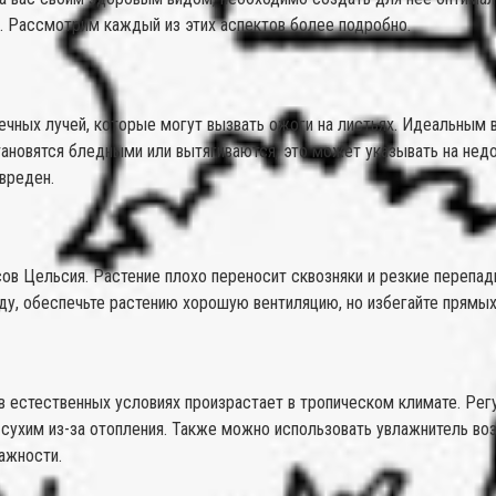
. Рассмотрим каждый из этих аспектов более подробно.
ечных лучей, которые могут вызвать ожоги на листьях. Идеальным в
тановятся бледными или вытягиваются, это может указывать на недо
 вреден.
ов Цельсия. Растение плохо переносит сквозняки и резкие перепа
ду, обеспечьте растению хорошую вентиляцию, но избегайте прямых
в естественных условиях произрастает в тропическом климате. Рег
 сухим из-за отопления. Также можно использовать увлажнитель во
ажности.