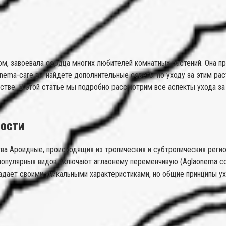
м, завоевала сердца многих любителей комнатных растений. Она пр
nema-care вы найдете дополнительные советы по уходу за этим раст
дстве. В этой статье мы подробно рассмотрим все аспекты ухода з
ности
ва Ароидные, происходящих из тропических и субтропических реги
популярных видов включают аглаонему переменчивую (Aglaonema c
ладает своими уникальными характеристиками, но общие принципы у