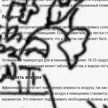
температурный режим, уровень влажности и своевременный полив
Освещение
Аглаонема предпочитает рассеянный свет, избегайте прямых солн
или западной стороне помещения. Если вы заметили, что листья с
светлое место. Однако, помните, что и избыток света может быть
Температурный режим
Оптимальная температура для аглаонемы составляет 18-25 градус
градусов, иначе аглаонема может заболеть. Летом, в жаркую пого
Влажность воздуха
Аглаонема предпочитает повышенную влажность воздуха, так как 
особенно в зимний период, когда воздух в помещениях становится
керамзитом. Это поможет поддерживать необходимый уровень вл