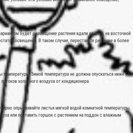
ариантом будет размещение растения вдали от окна, на восточной
статок освещения. В таком случае, переставьте растение в более
ды температуры. Зимой температура не должна опускаться ниже 16
 потоков холодного воздуха от кондиционера.
улярно опрыскивайте листья мягкой водой комнатной температуры,
здуха или поставить горшок с растением на поддон с влажным