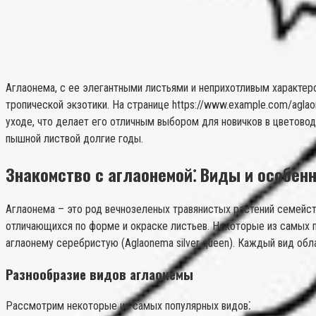
Аглаонема, с ее элегантными листьями и неприхотливым характеро
тропической экзотики. На странице https://www.example.com/aglao
уходе, что делает его отличным выбором для новичков в цветово
пышной листвой долгие годы.
Знакомство с аглаонемой⁚ Виды и особен
Аглаонема – это род вечнозеленых травянистых растений семейст
отличающихся по форме и окраске листьев. Некоторые из самых 
аглаонему серебристую (Aglaonema silver queen). Каждый вид об
Разнообразие видов аглаонемы
Рассмотрим некоторые из самых популярных видов⁚