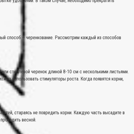
збытке удобрений. В таком случае, необходимо прекратить
ный способ – черенкование. Рассмотрим каждый из способов
или стеблевой черенок длиной 8-10 см с несколькими листьями.
можно использовать стимуляторы роста. Когда появятся корни,
астей, стараясь не повредить корни. Каждую часть высадите в
проводить весной.