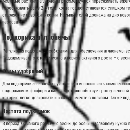
Молодые растения аглаонемы рекомендуется пересаживать ежегод
пересаживать раз в 2-3 года, когда горшок становится слишком 
стараясь не повредить корни. Насыпьте слой дренажа на дно ново
пересадки.
Подкормка аглаонемы
Регулярная подкормка необходима для обеспечения аглаонемы все
Подкармливать растение нужно в период активного роста – с весн
Виды удобрений
Для подкормки аглаонемы лучше всего использовать комплексные
содержанием фосфора и калия. Азот способствует росту зеленой 
которые легко дозировать и вносить вместе с поливом. Также по
Частота подкормок
В период активного роста – с весны до осени – аглаонему нужно п