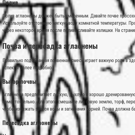
Полив
Полив аглаонемы должен быть умеренным. Давайте почве просохну
Используйте отстоянную мягкую воду комнатной температуры. Пров
через некоторое время после полива сливайте излишки. На стран
Почва и пересадка аглаонемы
Правильно подобранная почвенная смесь играет важную роль в зд
аспекты более подробно.
Выбор почвы
Аглаонема предпочитает легкую, рыхлую и хорошо дренированную 
самостоятельно. Для этого смешайте листовую землю, торф, перег
чтобы избежать застоя воды и загнивания корней. Почва должна б
Пересадка аглаонемы