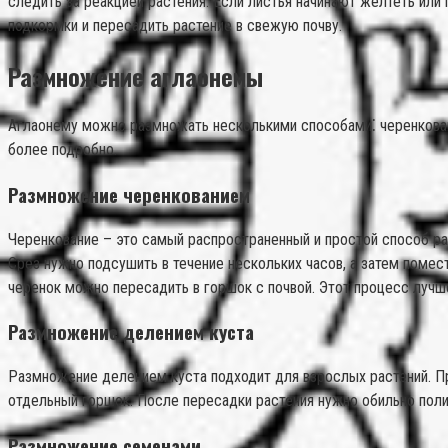
следить за реакцией растения. Если листья начинают желтеть или
подкормки и пересадить растение в свежую почву.
Размножение аглаонемы
Аглаонему можно размножать несколькими способами⁚ черенкован
более подробно.
Размножение черенкованием
Черенкование – это самый распространенный и простой способ ра
Срез нужно подсушить в течение нескольких часов, а затем помес
черенок можно пересадить в горшок с почвой. Этот процесс лучше
Размножение делением куста
Размножение делением куста подходит для взрослых растений. Пр
отдельный горшок. После пересадки растения нужно обильно поли
Размножение семенами