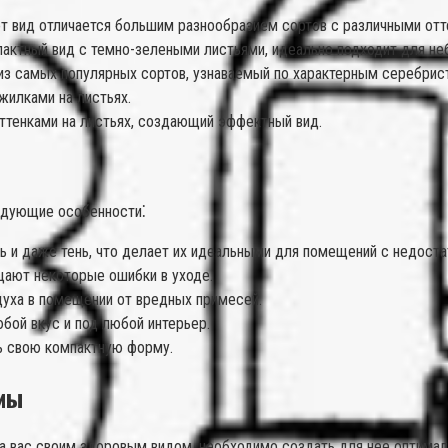
т вид отличается большим разнообразием сортов с различными отте
актный вид с темно-зелеными листьями, идеально подходит для н
из самых популярных сортов, узнаваемый по характерным серебрист
жилками на листьях.
ттенками на листьях, создающий эффектный вид.
ледующие особенности⁚
ь и даже тень, что делает их идеальными для помещений с недост
щают некоторые ошибки в уходе.
ха в помещении от вредных примесей.
бой вкус и под любой интерьер.
ь свою компактную форму.
мы
а вас своим здоровым видом, необходимо создать для нее оптимал