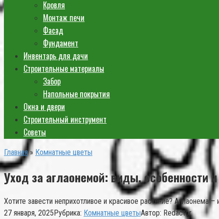
Кровля
Монтаж печи
Фасад
Фундамент
Инвентарь для дачи
Строительные материалы
Забор
Напольные покрытия
Окна и двери
Строительный инструмент
Советы
Главная
»
Комнатные цветы
Уход за аглаонемой: виды, особенности 
Хотите завести неприхотливое и красивое растение? Аглаонема – 
27 января, 2025
Рубрика:
Комнатные цветы
Автор:
Redactor