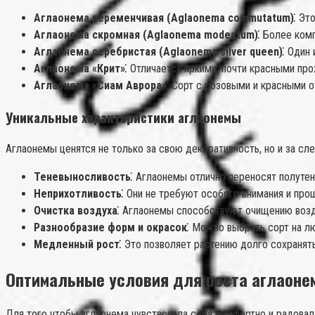
Аглаонема переменчивая (Aglaonema commutatum)⁚
Это
Аглаонема скромная (Aglaonema modestum)⁚
Более комп
Аглаонема серебристая (Aglaonema silver queen)⁚
Один 
Аглаонема «Крит»⁚
Отличается яркими, почти красными про
Аглаонема «Сиам Аврора»⁚
Сорт с розовыми и красными о
Уникальные характеристики аглаонемы
Аглаонемы ценятся не только за свою декоративность, но и за с
Теневыносливость⁚
Аглаонемы отлично переносят полутен
Неприхотливость⁚
Они не требуют особого внимания и про
Очистка воздуха⁚
Аглаонемы способствуют очищению возду
Разнообразие форм и окрасок⁚
Можно выбрать сорт на лю
Медленный рост⁚
Это позволяет растению долго сохранят
Оптимальные условия для роста аглаоне
Для того чтобы аглаонема чувствовала себя комфортно и радовал