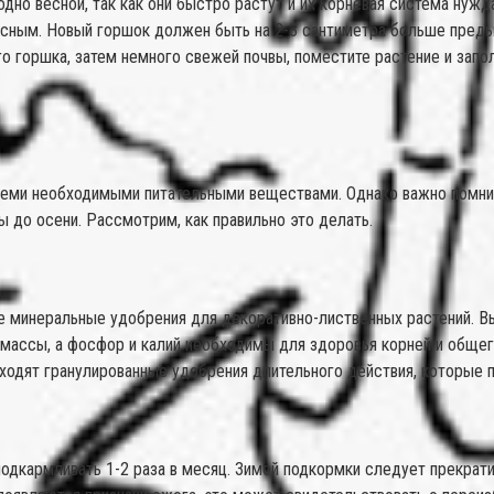
но весной, так как они быстро растут и их корневая система нуж
тесным. Новый горшок должен быть на 2-3 сантиметра больше преды
го горшка, затем немного свежей почвы, поместите растение и зап
ми необходимыми питательными веществами. Однако важно помнить,
ы до осени. Рассмотрим, как правильно это делать.
 минеральные удобрения для декоративно-лиственных растений. В
массы, а фосфор и калий необходимы для здоровья корней и общег
дходят гранулированные удобрения длительного действия, которые
одкармливать 1-2 раза в месяц. Зимой подкормки следует прекратит