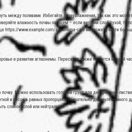
ть между поливами. Избегайте переувлажнения, так как это может 
еряйте влажность почвы пальцем – если верхний слой сухой, то по
ице https://www.example.com/aglaonema-care вы можете найти боль
оровье и развитии аглаонемы. Пересадка также является важной ча
почву. Можно использовать готовый грунт для декоративно-листве
ной и песок в равных пропорциях. Обязательно добавьте немного др
ыть слабокислой или нейтральной.