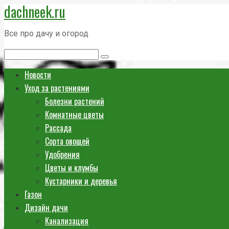
dachneek.ru
Перейти
к
Все про дачу и огород
контенту
Поиск:
Новости
Уход за растениями
Болезни растений
Комнатные цветы
Рассада
Сорта овощей
Удобрения
Цветы и клумбы
Кустарники и деревья
Газон
Дизайн дачи
Канализация