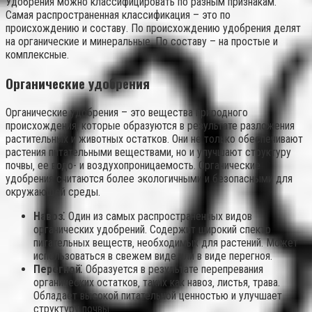
Удобрения можно классифицировать по разным признакам.
Самая распространенная классификация – это по
происхождению и составу. По происхождению удобрения делят
на органические и минеральные. По составу – на простые и
комплексные.
Органические удобрения
Органические удобрения – это вещества природного
происхождения‚ которые образуются в результате разложения
растительных и животных остатков. Они не только обеспечивают
растения питательными веществами‚ но и улучшают структуру
почвы‚ ее водо- и воздухопроницаемость. Органические
удобрения считаются более экологичными и безопасными для
окружающей среды.
Навоз⁚
Один из самых распространенных видов
органических удобрений. Содержит широкий спектр
питательных веществ‚ необходимых для растений. Может
использоваться в свежем виде или в виде перегноя.
Перегной⁚
Образуется в результате перепревания
органических остатков‚ таких как навоз‚ листья‚ трава.
Обладает высокой питательной ценностью и улучшает
структуру почвы.