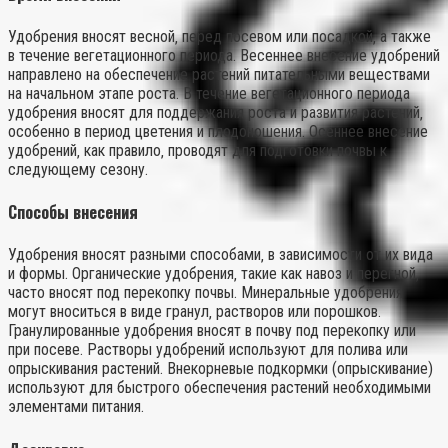
Удобрения вносят весной‚ перед посевом или посадкой‚ а также
в течение вегетационного периода. Весеннее внесение удобрений
направлено на обеспечение растений питательными веществами
на начальном этапе роста. В течение вегетационного периода
удобрения вносят для поддержания роста и развития растений‚
особенно в период цветения и плодоношения. Осеннее внесение
удобрений‚ как правило‚ проводят для подготовки почвы к
следующему сезону.
Способы внесения
Удобрения вносят разными способами‚ в зависимости от их вида
и формы. Органические удобрения‚ такие как навоз и перегной‚
часто вносят под перекопку почвы. Минеральные удобрения
могут вноситься в виде гранул‚ растворов или порошков.
Гранулированные удобрения вносят в почву под перекопку или
при посеве. Растворы удобрений используют для полива или
опрыскивания растений. Внекорневые подкормки (опрыскивание)
используют для быстрого обеспечения растений необходимыми
элементами питания.