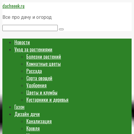
Перейти
dachneek.ru
к
контенту
Все про дачу и огород
Поиск:
Новости
Уход за растениями
Болезни растений
Комнатные цветы
Рассада
Сорта овощей
Удобрения
Цветы и клумбы
Кустарники и деревья
Газон
Дизайн дачи
Канализация
Кровля