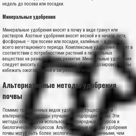
недель до посева или посадки.
Минеральные удобрения
Минеральные удобрения вносят в почву в виде гранул или
растворов. Азотные удобрения вносят весной и в начале лета‚
фосфорные – при посеве или посадке‚ калийные – в течение
всего вегетационного периода. Комплексные удобрения вносят в
соответствии с потребностями растений в питательных
веществах на разных стадиях развития. Минеральные удобрения
следует вносить с осторожностью‚ соблюдая дозировку‚ чтобы
избежать ожогов корней и загрязнения почвы.
Альтернативные методы удобрения
почвы
Помимо традиционных видов удобрений‚ существуют и
альтернативные методы улучшения плодородия почвы. Эти
методы основаны на использовании природных ресурсов и
биологических процессов. Альтернативные методы удобрения
почвы могут быть более экологичными и экономичными‚ чем