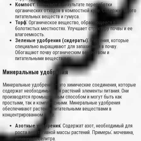
Компост⁚
Получают в результате переработки
органических отходов в компостной куче. Содержит много
питательных веществ и гумуса.
Торф⁚
Органическое вещество‚ образующееся в
болотистых местностях. Улучшает структуру почвы и ее
влагоемкость.
Зеленые удобрения (сидераты)⁚
Растения‚ которые
специально выращивают для запахивания в почву.
Обогащают почву органическим веществом и
питательными веществами;
Минеральные удобрения
Минеральные удобрения – это химические соединения‚ которые
содержат необходимые для растений элементы питания. Они
производятся промышленным способом и могут быть как
простыми‚ так и комплексными. Минеральные удобрения
обеспечивают растения питательными веществами в
концентрированном виде.
Азотные удобрения⁚
Содержат азот‚ необходимый для
роста вегетативной массы растений. Примеры⁚ мочевина‚
аммиачная селитра.