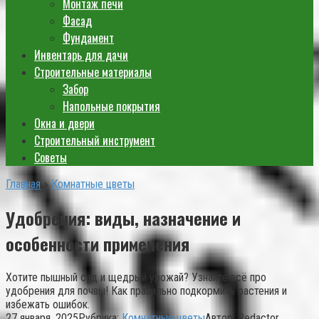
Монтаж печи
Фасад
Фундамент
Инвентарь для дачи
Строительные материалы
Забор
Напольные покрытия
Окна и двери
Строительный инструмент
Советы
Главная
»
Комнатные цветы
Удобрения: виды, назначение и
особенности применения
Хотите пышный сад и щедрый урожай? Узнайте всё про
удобрения для почвы! Как правильно подкормить растения и
избежать ошибок.
27 января, 2025
Рубрика:
Комнатные цветы
Автор:
Redactor