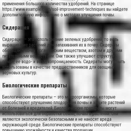
применения большого количества удобрений. На странице
https://www.example.com/soil-improvement-techniques вы найдете
дополнительную информацию о методах улучшения почвы.
Сидерация
Сидерация – это использование зеленых удобрений‚ то есть
выращивание растений для запахивания их в почву. Сидераты
обогащают почву органическим веществом‚ азотом и другими
питательными веществами. Они также улучшают структуру
почвы‚ ее водо- и воздухопроницаемость. Сидераты могут быть
использованы в качестве предшественников для овощных и
зерновых культур.
Биологические препараты
Биологические препараты – это микроорганизмы‚ которые
способствуют улучшению плодородия почвы и защите растений
от болезней и вредителей. Биологические препараты могут
использоваться для обработки семян‚ почвы и растений. Они
являются экологически безопасными и не наносят вреда
окружающей среде. Биологические препараты способствуют
повышению урожайности и качества продукции.