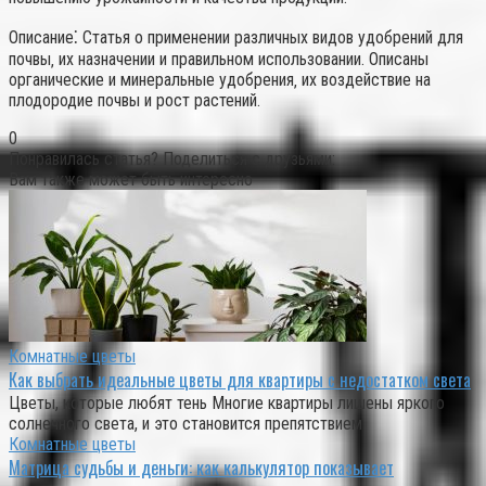
Описание⁚ Статья о применении различных видов удобрений для
почвы‚ их назначении и правильном использовании. Описаны
органические и минеральные удобрения‚ их воздействие на
плодородие почвы и рост растений.
0
Понравилась статья? Поделиться с друзьями:
Вам также может быть интересно
Комнатные цветы
Как выбрать идеальные цветы для квартиры с недостатком света
Цветы, которые любят тень Многие квартиры лишены яркого
солнечного света, и это становится препятствием
Комнатные цветы
Матрица судьбы и деньги: как калькулятор показывает