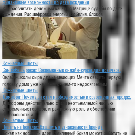
финансовые возможности по дате рождения
Как рассчитать денежный канал по Матрице судьбы по дате
рождения. Расшифровка энергий изобилия, блоков
Комнатные цветы
Сам себе сыровар: Современные онлайн-курсы для новичков.
Онлайн‑школы сыра для начинающих Мечта сварить первую
головку дома уже не кажется чем‑то недосягаемым,
Комнатные цветы
Домофон: Почему он стал необходимостью в современных городах.
Домофоны действительно стали неотъемлемой частью
современных городов, играя важную роль в обеспечении
безопасности и
Комнатные цветы
Печать на бокалах: Ваш путь к узнаваемости бренда.
Бокал как носитель идеи Стеклянный бокал может работать не