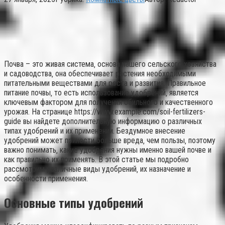
Почва – это живая система‚ основа нашего сельского хозяйства
и садоводства‚ она обеспечивает растения необходимыми
питательными веществами для роста и развития. Правильное
питание почвы‚ то есть использование удобрений‚ является
ключевым фактором для получения обильного и качественного
урожая. На странице https://www.example.com/soil-fertilizers-
guide вы найдете дополнительную информацию о различных
типах удобрений и их применении. Бездумное внесение
удобрений может принести больше вреда‚ чем пользы‚ поэтому
важно понимать‚ какие удобрения нужны именно вашей почве и
как правильно их применять. В этой статье мы подробно
рассмотрим различные виды удобрений‚ их назначение и
особенности применения.
Основные типы удобрений