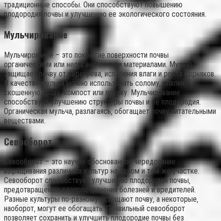
традиционные способы. Они способствуют повышению
плодородия почвы и улучшению ее экологического состояния.
Мульчирование
Мульчирование – это покрытие поверхности почвы
органическими или неорганическими материалами. Мульча
защищает почву от перегрева‚ испарения влаги и роста сорняков.
В качестве мульчи можно использовать солому‚ опилки‚
скошенную траву‚ компост или пленку. Мульчирование
способствует улучшению структуры почвы и ее плодородия.
Органическая мульча‚ разлагаясь‚ обогащает почву питательными
веществами.
Севооборот
Севооборот – это научно обоснованное чередование
выращивания различных культур на одном и том же участке.
Севооборот способствует улучшению плодородия почвы‚
предотвращению распространения болезней и вредителей.
Разные культуры по-разному истощают почву‚ а некоторые‚
наоборот‚ могут ее обогащать. Правильный севооборот
позволяет сохранить и улучшить плодородие почвы без