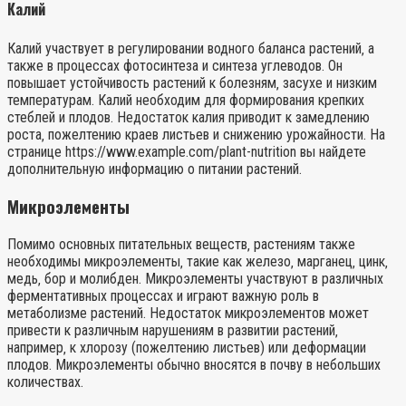
Калий
Калий участвует в регулировании водного баланса растений‚ а
также в процессах фотосинтеза и синтеза углеводов. Он
повышает устойчивость растений к болезням‚ засухе и низким
температурам. Калий необходим для формирования крепких
стеблей и плодов. Недостаток калия приводит к замедлению
роста‚ пожелтению краев листьев и снижению урожайности. На
странице https://www.example.com/plant-nutrition вы найдете
дополнительную информацию о питании растений.
Микроэлементы
Помимо основных питательных веществ‚ растениям также
необходимы микроэлементы‚ такие как железо‚ марганец‚ цинк‚
медь‚ бор и молибден. Микроэлементы участвуют в различных
ферментативных процессах и играют важную роль в
метаболизме растений. Недостаток микроэлементов может
привести к различным нарушениям в развитии растений‚
например‚ к хлорозу (пожелтению листьев) или деформации
плодов. Микроэлементы обычно вносятся в почву в небольших
количествах.