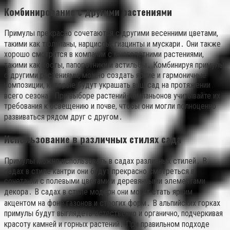
Комбинирование с другими растениями
Примулы прекрасно сочетаются с другими весенними цветами,
такими как тюльпаны, нарциссы, гиацинты и мускари․ Они также
хорошо смотрятся в компании с многолетними растениями,
такими как хосты, папоротники и астильбы․ Комбинируя примулы
с другими растениями, можно создать яркие и гармоничные
композиции, которые будут украшать ваш сад на протяжении
всего сезона․ При выборе растений-компаньонов учитывайте их
требования к освещению и почве, чтобы они могли полноценно
развиваться рядом друг с другом․
Использование в различных стилях сада
Примулы можно использовать в садах различных стилей․ В
садах в стиле кантри они будут прекрасно смотреться в
сочетании с полевыми цветами и деревянными элементами
декора․ В садах в стиле модерн они могут стать ярким
акцентом на фоне газонов и строгих форм․ В альпийских горках
примулы будут выглядеть естественно и органично, подчеркивая
красоту камней и горных растений․ При правильном подходе