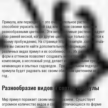
Примула, или первоцвет, – это очаровательное растение,
способное украсить любой сад или балкон своими яркими и
разнообразными цветками․ Эти неприхотливые растения радуют
глаз ранней весной, когда другие цветы еще только готовятся к
своему пробуждению; На странице https://example․com/primula-
care вы сможете найти дополнительную информацию о
различных видах примул и их особенностях․ Их разнообразие
форм и оттенков позволяет создавать неповторимые
композиции, а несложный уход делает их популярными среди
начинающих и опытных садоводов․ При правильном подходе
примула будет радовать вас своим обильным цветением не один
год․
Разнообразие видов и сортов примулы
Мир примул поражает своим многообразием․ Существует
огромное количество видов и сортов, отличающихся по форме