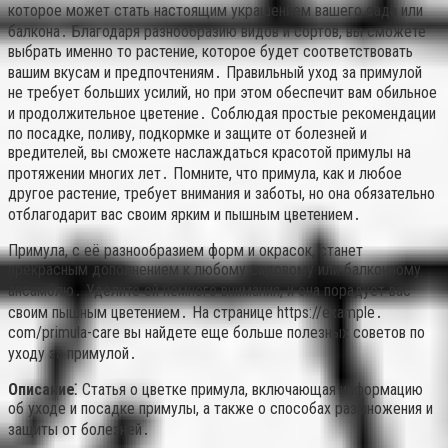
которое может стать настоящим украшением вашего сада или
балкона․ Благодаря разнообразию видов и сортов, вы сможете
выбрать именно то растение, которое будет соответствовать
вашим вкусам и предпочтениям․ Правильный уход за примулой
не требует больших усилий, но при этом обеспечит вам обильное
и продолжительное цветение․ Соблюдая простые рекомендации
по посадке, поливу, подкормке и защите от болезней и
вредителей, вы сможете наслаждаться красотой примулы на
протяжении многих лет․ Помните, что примула, как и любое
другое растение, требует внимания и заботы, но она обязательно
отблагодарит вас своим ярким и пышным цветением․
Примула, с её разнообразием форм и окрасок, станет
прекрасным дополнением к любому садовому или балконному
ансамблю․ Уделите ей немного внимания, и она порадует вас
своим пышным цветением․ На странице https://example․
com/primula-care вы найдете еще больше полезных советов по
уходу за примулой․
Описание⁚
Статья о цветке примула, включающая информацию
об уходе и посадке примулы, а также о способах размножения и
защиты от болезней․