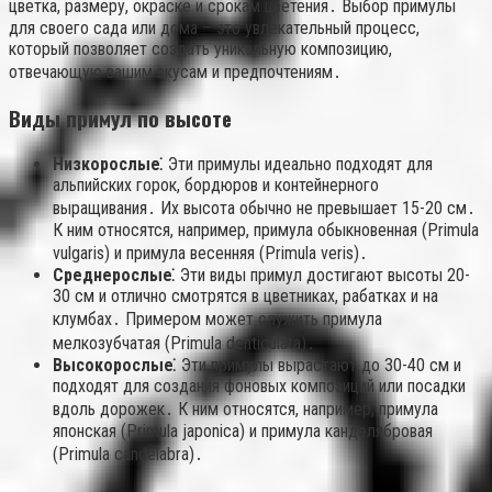
цветка, размеру, окраске и срокам цветения․ Выбор примулы
для своего сада или дома – это увлекательный процесс,
который позволяет создать уникальную композицию,
отвечающую вашим вкусам и предпочтениям․
Виды примул по высоте
Низкорослые⁚
Эти примулы идеально подходят для
альпийских горок, бордюров и контейнерного
выращивания․ Их высота обычно не превышает 15-20 см․
К ним относятся, например, примула обыкновенная (Primula
vulgaris) и примула весенняя (Primula veris)․
Среднерослые⁚
Эти виды примул достигают высоты 20-
30 см и отлично смотрятся в цветниках, рабатках и на
клумбах․ Примером может служить примула
мелкозубчатая (Primula denticulata)․
Высокорослые⁚
Эти примулы вырастают до 30-40 см и
подходят для создания фоновых композиций или посадки
вдоль дорожек․ К ним относятся, например, примула
японская (Primula japonica) и примула канделябровая
(Primula candelabra)․