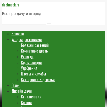
Перейти
dachneek.ru
к
контенту
Все про дачу и огород
Поиск:
Новости
Уход за растениями
Болезни растений
Комнатные цветы
Рассада
Сорта овощей
Удобрения
Цветы и клумбы
Кустарники и деревья
Газон
Дизайн дачи
Канализация
Кровля