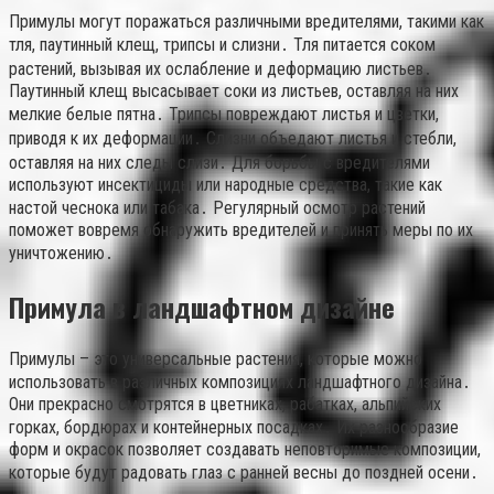
Примулы могут поражаться различными вредителями, такими как
тля, паутинный клещ, трипсы и слизни․ Тля питается соком
растений, вызывая их ослабление и деформацию листьев․
Паутинный клещ высасывает соки из листьев, оставляя на них
мелкие белые пятна․ Трипсы повреждают листья и цветки,
приводя к их деформации․ Слизни объедают листья и стебли,
оставляя на них следы слизи․ Для борьбы с вредителями
используют инсектициды или народные средства, такие как
настой чеснока или табака․ Регулярный осмотр растений
поможет вовремя обнаружить вредителей и принять меры по их
уничтожению․
Примула в ландшафтном дизайне
Примулы – это универсальные растения, которые можно
использовать в различных композициях ландшафтного дизайна․
Они прекрасно смотрятся в цветниках, рабатках, альпийских
горках, бордюрах и контейнерных посадках․ Их разнообразие
форм и окрасок позволяет создавать неповторимые композиции,
которые будут радовать глаз с ранней весны до поздней осени․