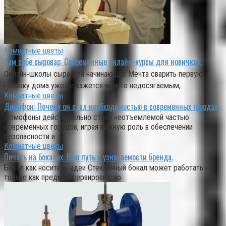
Комнатные цветы
Сам себе сыровар: Современные онлайн-курсы для новичков.
Онлайн‑школы сыра для начинающих Мечта сварить первую
головку дома уже не кажется чем‑то недосягаемым,
Комнатные цветы
Домофон: Почему он стал необходимостью в современных городах.
Домофоны действительно стали неотъемлемой частью
современных городов, играя важную роль в обеспечении
безопасности и
Комнатные цветы
Печать на бокалах: Ваш путь к узнаваемости бренда.
Бокал как носитель идеи Стеклянный бокал может работать не
только как предмет сервировки, но