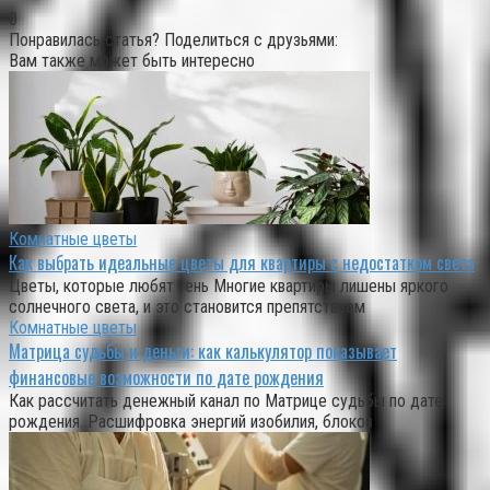
0
Понравилась статья? Поделиться с друзьями:
Вам также может быть интересно
Комнатные цветы
Как выбрать идеальные цветы для квартиры с недостатком света
Цветы, которые любят тень Многие квартиры лишены яркого
солнечного света, и это становится препятствием
Комнатные цветы
Матрица судьбы и деньги: как калькулятор показывает
финансовые возможности по дате рождения
Как рассчитать денежный канал по Матрице судьбы по дате
рождения. Расшифровка энергий изобилия, блоков