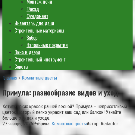
Монтаж печи
Фасад
Фундамент
Инвентарь для дачи
Строительные материалы
Забор
Напольные покрытия
Окна и двери
Строительный инструмент
Советы
Главная
»
Комнатные цветы
Примула: разнообразие видов и уход
Хотите ярких красок ранней весной? Примула – неприхотливый
цветок, который легко украсит ваш сад или балкон! Узнайте
больше о видах и уходе.
27 января, 2025
Рубрика:
Комнатные цветы
Автор:
Redactor