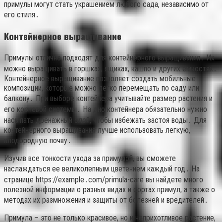
примулы могут стать украшением любого сада, независимо от
его стиля․
Контейнерное выращивание
Примулы отлично подходят для контейнерного выращивания․ Их
можно выращивать в горшках, ящиках, кашпо и других емкостях․
Контейнерное выращивание позволяет создать мобильные
композиции, которые можно легко перемещать по саду или
балкону․ При выборе контейнера учитывайте размер растения и
его корневой системы․ На дно контейнера обязательно нужно
насыпать дренажный слой, чтобы избежать застоя воды․ Для
контейнерного выращивания лучше использовать легкую,
плодородную почву․
Изучив все тонкости ухода за примулой, вы сможете
наслаждаться ее великолепным цветением каждый год․ На
странице https://example․com/primula-care вы найдете много
полезной информации о разных видах и сортах примул, а также о
методах их размножения и защиты от болезней и вредителей․
Примула – это не только красивое, но и неприхотливое растение,