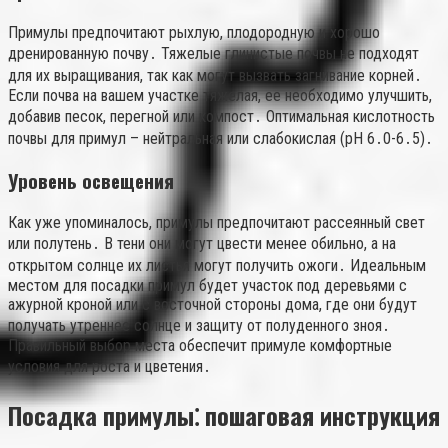
Примулы предпочитают рыхлую, плодородную и хорошо
дренированную почву․ Тяжелые глинистые почвы не подходят
для их выращивания, так как могут вызвать загнивание корней․
Если почва на вашем участке тяжелая, ее необходимо улучшить,
добавив песок, перегной или компост․ Оптимальная кислотность
почвы для примул – нейтральная или слабокислая (pH 6․0-6․5)․
Уровень освещения
Как уже упоминалось, примулы предпочитают рассеянный свет
или полутень․ В тени они могут цвести менее обильно, а на
открытом солнце их листья могут получить ожоги․ Идеальным
местом для посадки примул будет участок под деревьями с
ажурной кроной или с восточной стороны дома, где они будут
получать утреннее солнце и защиту от полуденного зноя․
Правильный выбор места обеспечит примуле комфортные
условия для роста и цветения․
Посадка примулы⁚ пошаговая инструкция