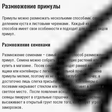
Размножение примулы
Примулы можно размножать несколькими способами⁚ семенами,
делением куста и листовыми черенками․ Каждый из этих
способов имеет свои особенности и подходит для разных видов
примул․
Размножение семенами
Размножение семенами – самый простой способ размножения
примул․ Семена можно собрать с отцветших растений или
купить в магазине․ Посев семян производят ранней весной в
ящики или контейнеры с легкой питательной почвой․ Семена
примулы мелкие, поэтому их не нужно заглублять в почву, а
достаточно лишь слегка присыпать сверху․ Контейнеры с
посевами накрывают стеклом или пленкой и ставят в теплое и
светлое место․ После появления всходов пленку снимают, а
сеянцы пикируют в отдельные горшочки․ Молодые растения
высаживают в открытый грунт после того, как минует угроза
заморозков․