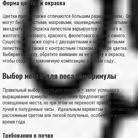
Форма цветка и окраска
Цветки примул также отличаются большим разнообразием․ Они
могут быть простыми, махровыми, чашевидными, трубчатыми и
звездчатыми․ Окраска лепестков варьируется от белого и
желтого до розового, красного, фиолетового и даже синего․
Существуют также сорта с двухцветными и многоцветными
лепестками, а также с контрастным глазком в центре цветка․
Выбирая примулу, обратите внимание на ее форму и окраску,
чтобы создать гармоничную композицию в своем саду․
Выбор места для посадки примулы
Правильный выбор места для посадки – залог успешного
выращивания примулы․ Эти растения предпочитают хорошо
освещенные места, но при этом не переносят прямых солнечных
лучей в полуденные часы․ Идеальным вариантом будет место с
рассеянным светом или легкой полутенью, особенно в жаркое
время года․
Требования к почве