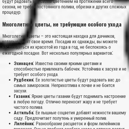
будут радовать вас своим цветением на протяжении всего
сезона‚ не требуя постоянного полива‚ обрезки и других сложных
процедур.
Многолетние цветы‚ не требующие особого ухода
Многолетние цветы – это настоящая находка для дачников‚
которые ценят свое время. Посадив их однажды‚ вы можете
наслаждаться их красотой из года в год‚ не беспокоясь о
ежегодной посадке. Вот несколько популярных вариантов⁚
Эхинацея⁚
Известна своими яркими цветами и
способностью привлекать бабочек. Устойчива к засухе и не
требует особого ухода.
Рудбекия⁚
Ее золотистые цветы будут радовать вас до
самых заморозков. Неприхотлива к почве и не боится
засухи.
Газания⁚
Яркие цветы газании будут поднимать настроение
в любую погоду. Отлично переносит жару и не требует
частого полива.
Астильба⁚
Ее пышные соцветия добавят нежности вашему
саду. Предпочитает полутень и умеренный полив.
Лилейник⁚
Разнообразие расцветок и форм лилейников