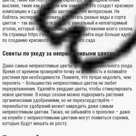
высокие‚ такие как рудбекия или эхинацея. Это создаст красивую
композицию и сделает ваш цветник более интересным. Не
бойтесь экспериментировать и сочетать разные виды и сорта
цветов – так вы сможете создать уникальный и неповторимый
уголок‚ который будет радовать вас на протяжении всего сезона.
На странице https://example.com можно найти еще больше идей
по созданию красивого и неприхотливого сада.
Советы по уходу за неприхотливыми цветами
Даже самые неприхотливые цветы требуют минимального ухода.
Время от времени проверяйте почву на влажность и поливайте
растения при необходимости. Помните‚ что лучше недолить‚ чем
перелить – большинство неприхотливых цветов не любят
переувлажнения. Удаляйте увядшие цветы‚ чтобы стимулировать
новое цветение. В конце сезона можно подкормить растения
органическими удобрениями‚ но не переусердствуйте –
переизбыток удобрений может навредить даже самым
неприхотливым цветам. Также‚ не забывайте о прополке – даже
на клумбе с неприхотливыми цветами могут появиться сорняки‚
которые будут мешать их росту.