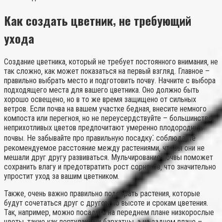
Как создать цветник‚ не требующий
ухода
Создание цветника‚ который не требует постоянного внимания‚ не
так сложно‚ как может показаться на первый взгляд. Главное –
правильно выбрать место и подготовить почву. Начните с выбора
подходящего места для вашего цветника. Оно должно быть
хорошо освещено‚ но в то же время защищено от сильных
ветров. Если почва на вашем участке бедная‚ внесите немного
компоста или перегноя‚ но не переусердствуйте – большинство
неприхотливых цветов предпочитают умеренно плодородные
почвы. Не забывайте про правильную посадку⁚ соблюдайте
рекомендуемое расстояние между растениями‚ чтобы они не
мешали друг другу развиваться. Мульчирование почвы поможет
сохранить влагу и предотвратить рост сорняков‚ что значительно
упростит уход за вашим цветником.
Также‚ очень важно правильно подобрать растения‚ которые
будут сочетаться друг с другом по высоте и срокам цветения.
Так‚ например‚ можно посадить на переднем плане низкорослые
цветы‚ такие как портулак или бархатцы‚ а на заднем плане –