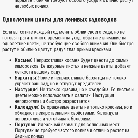
поражает. Они не требуют особого ухода и отлично растут
на любых почвах.
Однолетние цветы для ленивых садоводов
Если вы хотите каждый год менять облик своего сада‚ но не
готовы тратить много времени на уход‚ обратите внимание на
однолетние цветы‚ не требующие особого внимания. Они быстро
растут и обильно цветут‚ радуя глаз яркими красками.
Космея⁚
Неприхотливая космея будет цвести до самых
заморозков. Ее ажурные листья и нежные цветы добавят
легкости вашему саду.
Бархатцы⁚
Яркие и неприхотливые бархатцы не только
украсят ваш сад‚ но и отпугнут вредителей.
Настурция⁚
Не только красива‚ но и съедобна. Ее листья и
цветы можно использовать в салатах. Настурция
неприхотлива и быстро разрастается.
Календула⁚
Ее оранжевые цветы не только красивы‚ но и
обладают лекарственными свойствами. Календула
неприхотлива и устойчива к болезням.
Портулак⁚
Идеальный вариант для солнечных мест.
Портулак не требует частого полива и отлично растет на
бедных почвах.