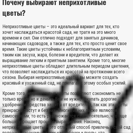
Почему выбирают неприхотливые
цветы?
Неприхотливые цветы – это идеальный вариант для тех‚ кто
хочет наслаждаться красотой сада‚ не тратя на это много
времени и сил. Они отлично подходят для занятых дачников‚
начинающих садоводов‚ а также для тех‚ кто просто ценит свое
время. Такие цветы устойчивы к неблагоприятным условиям‚
таким как засуха‚ жара‚ болезни и вредители‚ что делает их
выращивание легким и приятным занятием. Кроме того‚ многие
неприхотливые цветы обладают длительным периодом цветения‚
что позволяет наслаждаться их красотой на протяжении всего
сезона. Выбирая неприхотливые цветы‚ вы можете создать
красивый и ухоженный сад‚ не прилагая к этому особых усилий.
Кроме того‚ неприхотливые цветы позволяют сэкономить не
только время‚ но и деньги. Вам не нужно покупать дорогие
удобрения и средства защиты от вредителей‚ так как эти цветы
прекрасно растут и без них. Многие из них также являются
самосевными‚ то есть размножаются самостоятельно‚ что еще
больше упрощает процесс выращивания. Наконец‚
неприхотливые цветы – это отличный способ привлечь в свой сад
полезных насекомых‚ таких как бабочки и пчелы‚ что