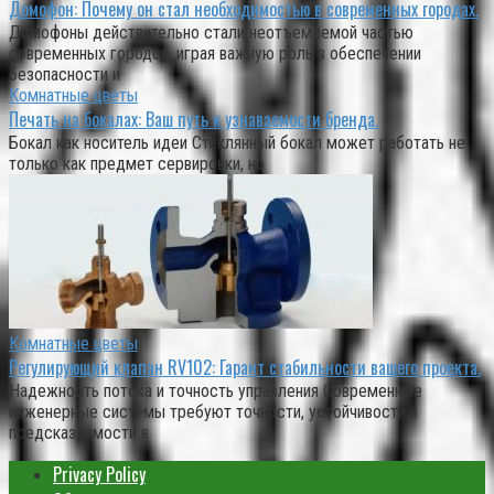
Домофон: Почему он стал необходимостью в современных городах.
Домофоны действительно стали неотъемлемой частью
современных городов, играя важную роль в обеспечении
безопасности и
Комнатные цветы
Печать на бокалах: Ваш путь к узнаваемости бренда.
Бокал как носитель идеи Стеклянный бокал может работать не
только как предмет сервировки, но
Комнатные цветы
Регулирующий клапан RV102: Гарант стабильности вашего проекта.
Надежность потока и точность управления Современные
инженерные системы требуют точности, устойчивости и
предсказуемости в
Privacy Policy