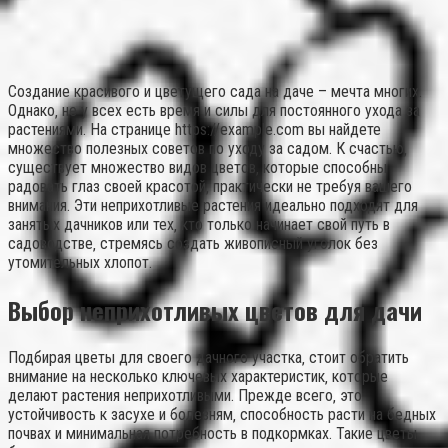
Создание красивого и цветущего сада на даче – мечта многих.
Однако‚ не у всех есть время и силы для постоянного ухода за
растениями. На странице https://example.com вы найдете
множество полезных советов по уходу за садом. К счастью‚
существует множество видов цветов‚ которые способны
радовать глаз своей красотой‚ практически не требуя вашего
внимания. Эти неприхотливые растения идеально подходят для
занятых дачников или тех‚ кто только начинает свой путь в
садоводстве‚ стремясь создать живописный уголок без
утомительных хлопот.
Выбор неприхотливых цветов для дачи
Подбирая цветы для своего дачного участка‚ стоит обратить
внимание на несколько ключевых характеристик‚ которые
делают растения неприхотливыми. Прежде всего‚ это
устойчивость к засухе и болезням‚ способность расти на бедных
почвах и минимальная потребность в подкормках. Такие цветы