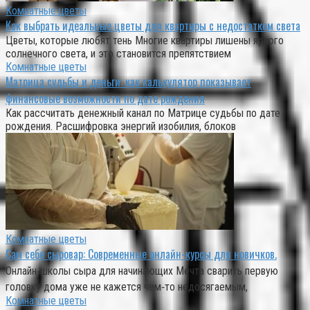
Комнатные цветы
Как выбрать идеальные цветы для квартиры с недостатком света
Цветы, которые любят тень Многие квартиры лишены яркого
солнечного света, и это становится препятствием
Комнатные цветы
Матрица судьбы и деньги: как калькулятор показывает
финансовые возможности по дате рождения
Как рассчитать денежный канал по Матрице судьбы по дате
рождения. Расшифровка энергий изобилия, блоков
Комнатные цветы
Сам себе сыровар: Современные онлайн-курсы для новичков.
Онлайн‑школы сыра для начинающих Мечта сварить первую
головку дома уже не кажется чем‑то недосягаемым,
Комнатные цветы