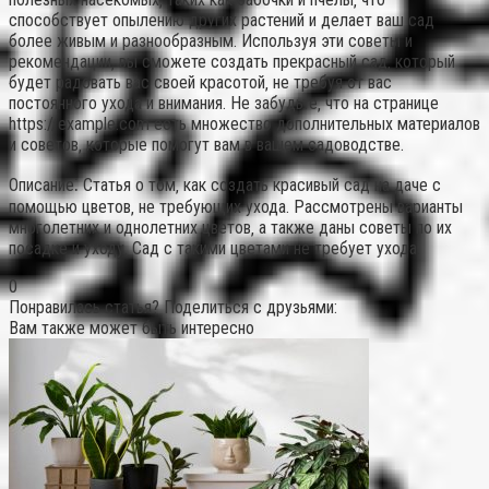
способствует опылению других растений и делает ваш сад
более живым и разнообразным. Используя эти советы и
рекомендации‚ вы сможете создать прекрасный сад‚ который
будет радовать вас своей красотой‚ не требуя от вас
постоянного ухода и внимания. Не забудьте‚ что на странице
https://example.com есть множество дополнительных материалов
и советов‚ которые помогут вам в вашем садоводстве.
Описание⁚ Статья о том‚ как создать красивый сад на даче с
помощью цветов‚ не требующих ухода. Рассмотрены варианты
многолетних и однолетних цветов‚ а также даны советы по их
посадке и уходу. Сад с такими цветами не требует ухода.
0
Понравилась статья? Поделиться с друзьями:
Вам также может быть интересно