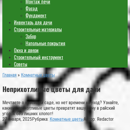
Монтаж печи
Фасад
Фундамент
Инвентарь для дачи
Строительные материалы
Забор
Напольные покрытия
Окна и двери
Строительный инструмент
Советы
Главная
»
Комнатные цветы
Неприхотливые цветы для дачи
Мечтаете о красивом саде, но нет времени на уход? Узнайте,
какие неприхотливые цветы превратят вашу дачу в райский
уголок без лишних хлопот!
27 января, 2025
Рубрика:
Комнатные цветы
Автор:
Redactor