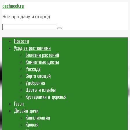
Перейти
dachneek.ru
к
контенту
Все про дачу и огород
Поиск:
Новости
Уход за растениями
Болезни растений
Комнатные цветы
Рассада
Сорта овощей
Удобрения
Цветы и клумбы
Кустарники и деревья
Газон
Дизайн дачи
Канализация
Кровля