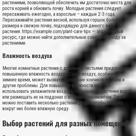
растениями, позволяющей обеспечить им достаточно места для
роста корней и обновить почву. Молодые растения следует
пересаживать ежегодно, а взрослые – каждые 2-3 года.
Пересаживайте растения весной, используя горшок большего
размера и свежую почву, подходящую для данного вида
растения. https://example.com/plant-care-tips — это полезный
ресурс, где можно найти дополнительные советы по уходу за
растениями.
Влажность воздуха
Многие комнатные растения с длинными листьями предпочитают
повышенную влажность воздуха. Сухой воздух, особенно в
зимнее время, может вызвать высыхание кончиков листьев и
другие проблемы. Для повышения влажности можно
использовать увлажнители воздуха, опрыскивать растения водой
или размещать их на поддонах с влажным керамзитом. Также
можно поставить несколько растений рядом, чтобы создать
вокруг них более влажную среду.
Выбор растений для разных помещений