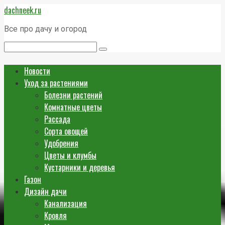
Перейти
dachneek.ru
к
контенту
Все про дачу и огород
Поиск:
Новости
Уход за растениями
Болезни растений
Комнатные цветы
Рассада
Сорта овощей
Удобрения
Цветы и клумбы
Кустарники и деревья
Газон
Дизайн дачи
Канализация
Кровля