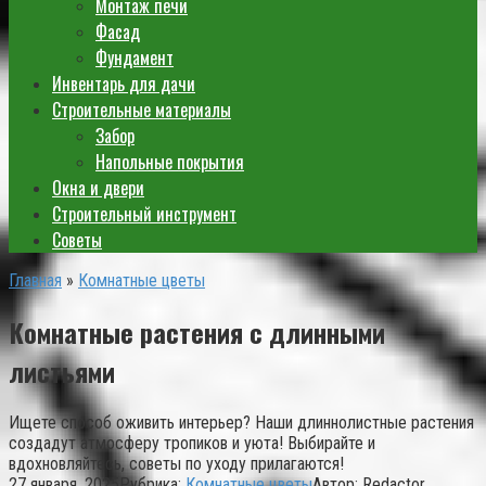
Монтаж печи
Фасад
Фундамент
Инвентарь для дачи
Строительные материалы
Забор
Напольные покрытия
Окна и двери
Строительный инструмент
Советы
Главная
»
Комнатные цветы
Комнатные растения с длинными
листьями
Ищете способ оживить интерьер? Наши длиннолистные растения
создадут атмосферу тропиков и уюта! Выбирайте и
вдохновляйтесь, советы по уходу прилагаются!
27 января, 2025
Рубрика:
Комнатные цветы
Автор:
Redactor