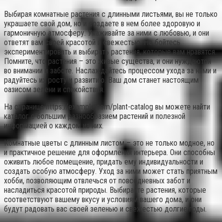
Выбирая комнатные растения с длинными листьями, вы не только
украшаете свой дом, но и создаете в нем более здоровую и
гармоничную атмосферу. Ухаживайте за ними с любовью, и они
ответят вам своей красотой и свежестью. Не бойтесь
экспериментировать и выбирать растения, которые вам нравятся.
Помните, что растения – это живые существа, и они нуждаются
во внимании и заботе. Наслаждайтесь процессом ухода за ними и
радуйтесь их росту и развитию. Ваш дом станет настоящим
оазисом зелени и спокойствия.
На странице https://example.com/plant-catalog вы можете найти
каталог с большим разнообразием растений и полезной
информацией о каждом из них.
Комнатные цветы с длинным листом – это не только модное, но
и практичное решение для оформления интерьера. Они способны
оживить любое помещение, придать ему индивидуальности и
создать особую атмосферу. Уход за ними может стать приятным
хобби, позволяющим отвлечься от повседневных забот и
насладиться красотой природы. Выбирайте растения, которые
соответствуют вашему вкусу и условиям вашего дома, и они
будут радовать вас своей зеленью и свежестью долгие годы.