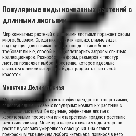
Популярные виды комнатных растений с
длинными листьями
Мир комнатных растений с длинными листьями поражает своим
многообразием. Среди них есть как неприхотливые виды,
подходящие для начинающих цветоводов, так и более
требовательные, способные удовлетворить запросы опытных
коллекционеров. Разнообразие форм, размеров и текстур
листьев позволяет выбрать растение, которое идеально
впишется в любой интерьер и будет радовать глаз своей
красотой.
Монстера Деликатесная
Монстера, также известная как «филодендрон с отверстиями»,
является одним из самых популярных комнатных растений с
длинными листьями. Ее крупные, эффектные листья с
характерными прорезями или отверстиями придают растению
экзотический вид. Монстера неприхотлива в уходе и хорошо
растет в условиях умеренного освещения. Она станет
прекрасным украшением любого интерьера, привнося в него