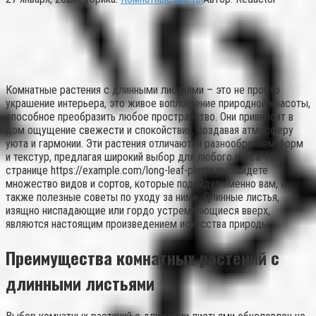
Комнатные растения с длинными листьями – это не просто
украшение интерьера, это живое воплощение природной красоты,
способное преобразить любое пространство. Они привносят в
дом ощущение свежести и спокойствия, создавая атмосферу
уюта и гармонии. Эти растения отличаются разнообразием форм
и текстур, предлагая широкий выбор для любого вкуса. На
странице https://example.com/long-leaf-plants вы найдете
множество видов и сортов, которые подойдут именно вам, а
также полезные советы по уходу за ними. Длинные листья,
изящно ниспадающие или гордо устремляющиеся вверх,
являются настоящим произведением искусства природы.
Преимущества комнатных растений с
длинными листьями