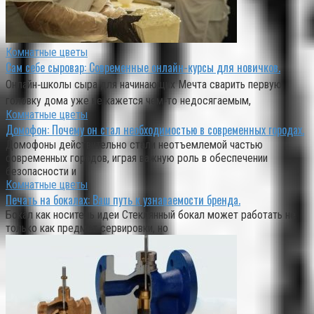
Комнатные цветы
Сам себе сыровар: Современные онлайн-курсы для новичков.
Онлайн‑школы сыра для начинающих Мечта сварить первую
головку дома уже не кажется чем‑то недосягаемым,
Комнатные цветы
Домофон: Почему он стал необходимостью в современных городах.
Домофоны действительно стали неотъемлемой частью
современных городов, играя важную роль в обеспечении
безопасности и
Комнатные цветы
Печать на бокалах: Ваш путь к узнаваемости бренда.
Бокал как носитель идеи Стеклянный бокал может работать не
только как предмет сервировки, но