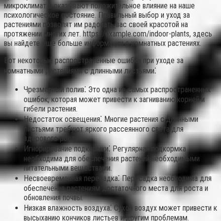
микроклимат и оказывают положительное влияние на наше
психологическое состояние. Правильный выбор и уход за
растениями позволят им радовать вас своей красотой на
протяжении многих лет. https://example.com/indoor-plants, здесь
вы найдете еще больше информации о комнатных растениях.
Вот некоторые распространенные ошибки при уходе за
комнатными растениями с длинными листьями⁚
Чрезмерный полив⁚ Это одна из самых распространенных
ошибок, которая может привести к загниванию корней и
гибели растения.
Недостаток освещения⁚ Многие растения с длинными
листьями требуют яркого рассеянного света для
здорового роста.
Игнорирование подкормки⁚ Регулярная подкормка
необходима для обеспечения растений необходимыми
питательными веществами.
Несвоевременная пересадка⁚ Пересадка необходима для
обеспечения растениям достаточного места для роста и
обновления почвы.
Низкая влажность воздуха⁚ Сухой воздух может привести к
высыханию кончиков листьев и другим проблемам.