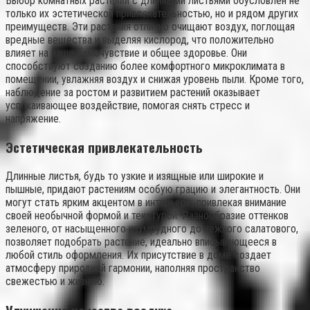
Выбор комнатных растений с длинными листьями обусловлен не
только их эстетической привлекательностью, но и рядом других
преимуществ. Эти растения отлично очищают воздух, поглощая
вредные вещества и выделяя кислород, что положительно
влияет на наше самочувствие и общее здоровье. Они
способствуют созданию более комфортного микроклимата в
помещении, увлажняя воздух и снижая уровень пыли. Кроме того,
наблюдение за ростом и развитием растений оказывает
успокаивающее воздействие, помогая снять стресс и
напряжение.
Эстетическая привлекательность
Длинные листья, будь то узкие и изящные или широкие и
пышные, придают растениям особую грацию и элегантность. Они
могут стать ярким акцентом в интерьере, привлекая внимание
своей необычной формой и текстурой. Разнообразие оттенков
зеленого, от насыщенного изумрудного до нежного салатового,
позволяет подобрать растение, идеально вписывающееся в
любой стиль оформления. Их присутствие в доме создает
атмосферу природной гармонии, наполняя пространство
свежестью и жизнью.