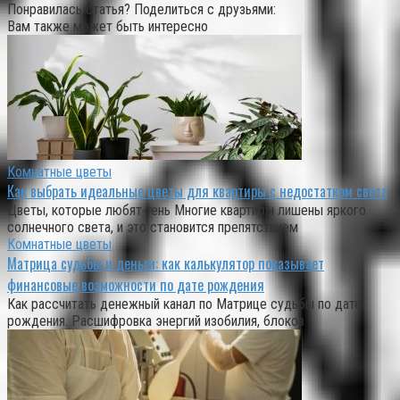
Понравилась статья? Поделиться с друзьями:
Вам также может быть интересно
Комнатные цветы
Как выбрать идеальные цветы для квартиры с недостатком света
Цветы, которые любят тень Многие квартиры лишены яркого
солнечного света, и это становится препятствием
Комнатные цветы
Матрица судьбы и деньги: как калькулятор показывает
финансовые возможности по дате рождения
Как рассчитать денежный канал по Матрице судьбы по дате
рождения. Расшифровка энергий изобилия, блоков