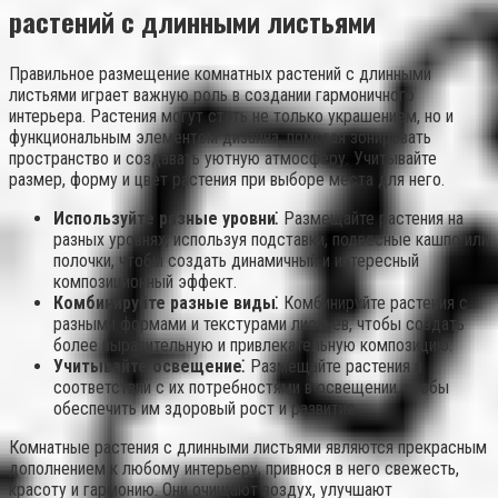
растений с длинными листьями
Правильное размещение комнатных растений с длинными
листьями играет важную роль в создании гармоничного
интерьера. Растения могут стать не только украшением, но и
функциональным элементом дизайна, помогая зонировать
пространство и создавать уютную атмосферу. Учитывайте
размер, форму и цвет растения при выборе места для него.
Используйте разные уровни⁚
Размещайте растения на
разных уровнях, используя подставки, подвесные кашпо или
полочки, чтобы создать динамичный и интересный
композиционный эффект.
Комбинируйте разные виды⁚
Комбинируйте растения с
разными формами и текстурами листьев, чтобы создать
более выразительную и привлекательную композицию.
Учитывайте освещение⁚
Размещайте растения в
соответствии с их потребностями в освещении, чтобы
обеспечить им здоровый рост и развитие.
Комнатные растения с длинными листьями являются прекрасным
дополнением к любому интерьеру, привнося в него свежесть,
красоту и гармонию. Они очищают воздух, улучшают