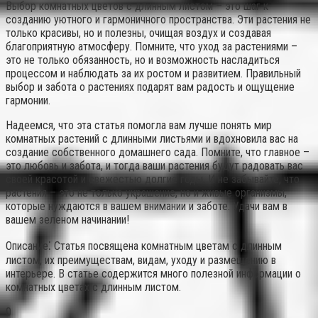
Выбор комнатных цветов с длинным листом – это шаг к
созданию уютного и гармоничного пространства. Эти растения не
только красивы, но и полезны, очищая воздух и создавая
благоприятную атмосферу. Помните, что уход за растениями –
это не только обязанность, но и возможность насладиться
процессом и наблюдать за их ростом и развитием. Правильный
выбор и забота о растениях подарят вам радость и ощущение
гармонии.
Надеемся, что эта статья помогла вам лучше понять мир
комнатных растений с длинными листьями и вдохновила вас на
создание собственного домашнего сада. Помните, что главное –
это любовь и забота, и тогда ваши растения будут радовать вас
своей красотой и свежестью долгие годы. И не забывайте, что
растения – это не только украшение, но и живые организмы,
которые нуждаются в вашем внимании и заботе. Удачи вам в
вашем зеленом начинании!
Описание⁚ Статья посвящена комнатным цветам с длинным
листом, их преимуществам, видам, уходу и размещению в
интерьере. В статье содержится много полезной информации о
комнатных цветах с длинным листом.
0