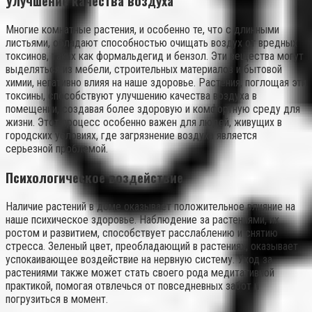
Улучшение качества воздуха
Многие комнатные растения, и особенно те, что с длинными
листьями, обладают способностью очищать воздух от вредных
токсинов, таких как формальдегид и бензол. Эти вещества могут
выделяться из мебели, строительных материалов и бытовой
химии, негативно влияя на наше здоровье. Растения, поглощая эти
токсины, способствуют улучшению качества воздуха в
помещении, создавая более здоровую и комфортную среду для
жизни. Этот процесс особенно важен для людей, живущих в
городских условиях, где загрязнение воздуха является
серьезной проблемой.
Психологическое воздействие
Наличие растений в доме оказывает положительное влияние на
наше психическое здоровье. Наблюдение за растениями, их
ростом и развитием, способствует расслаблению и снятию
стресса. Зеленый цвет, преобладающий в растениях, оказывает
успокаивающее воздействие на нервную систему. Уход за
растениями также может стать своего рода медитативной
практикой, помогая отвлечься от повседневных забот и
погрузиться в момент.