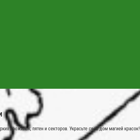
и
рких прожилок, пятен и секторов. Украсьте свой дом магией красок!