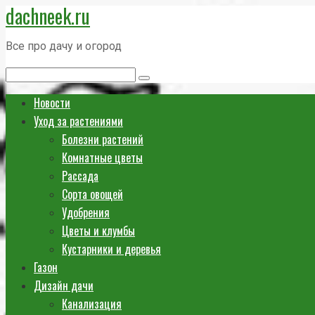
dachneek.ru
Перейти
к
Все про дачу и огород
контенту
Поиск:
Новости
Уход за растениями
Болезни растений
Комнатные цветы
Рассада
Сорта овощей
Удобрения
Цветы и клумбы
Кустарники и деревья
Газон
Дизайн дачи
Канализация