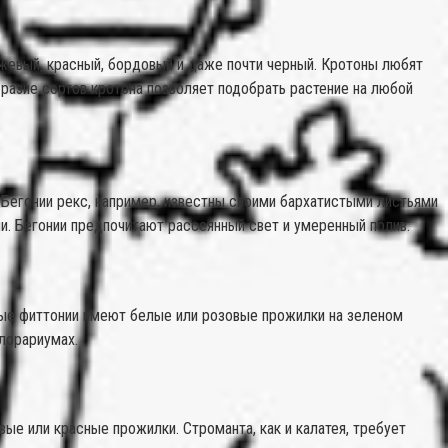
нжевый, красный, бордовый и даже почти черный. Кротоны любят
бразие сортов кротона позволяет подобрать растение на любой
Бегонии рекс, например, известны своими бархатистыми листьями
и. Бегонии предпочитают рассеянный свет и умеренный полив.
ые фиттонии имеют белые или розовые прожилки на зеленом
лорариумах.
ые или красные прожилки. Строманта, как и калатея, требует