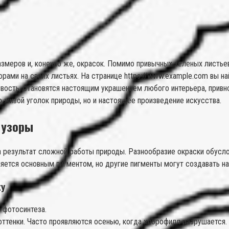
змеров и, конечно же, окрасок. Помимо привычных зеленых листьев
ами на своих листьях. На странице https://www.example.com вы на
вость, становятся настоящим украшением любого интерьера, привн
о живой уголок природы, но и настоящее произведение искусства.
 узоры
 а результат сложной работы природы. Разнообразие окраски обусл
ляется основным пигментом, но другие пигменты могут создавать на
ку
 фотосинтеза.
ттенки. Часто проявляются осенью, когда хлорофилл разрушается.