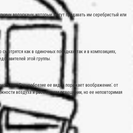
мелкими волосками, которые могут придавать им серебристый или
смотрятся как в одиночных посадках, так и в композициях,
дставителей этой группы.
 листьями. Разнообразие ее видов поражает воображение⁚ от
ажности воздуха и рассеянном освещении, но ее неповторимая