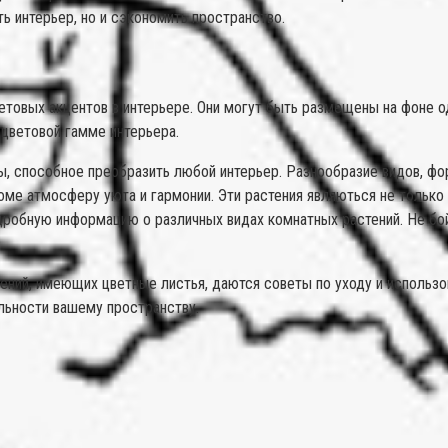
ь интерьер, но и сэкономить пространство.
етовых акцентов в интерьере. Они могут быть размещены на фоне од
цветовой гамме интерьера.
, способное преобразить любой интерьер. Разнообразие видов, фор
ме атмосферу уюта и гармонии. Эти растения являються не только
дробную информацию о различных видах комнатных растений. Не бо
ний, имеющих цветные листья, даются советы по уходу и использов
альности вашему пространству.