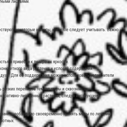
тными листьями.
ществуют некоторые нюансы, которые следует учитывать. Важно
ья и привести к потере их яркости.
онкретного вида растения и условий содержания.
оздуха. Для ее поддержания можно использовать увлажнители
 резких перепадов температуры и сквозняков.
коративно-лиственных растений, следуя инструкциям
левания необходимо своевременно принять меры по лечению.
ивотных.