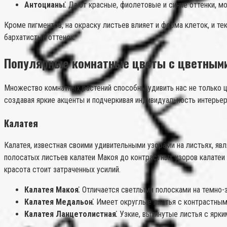
Антоцианы⁚
Дают красные, фиолетовые и синие оттенки, мо
Кроме пигментов, на окраску листьев влияет и форма клеток, и т
бархатистый оттенок.
Популярные комнатные цветы с цветным
Множество комнатных растений способны удивить нас не только цв
создавая яркие акценты и подчеркивая индивидуальность интерье
Калатея
Калатея, известная своими удивительными узорами на листьях, я
полосатых листьев калатеи Макоя до контрастных узоров калатеи
красота стоит затраченных усилий.
Калатея Макоя⁚
Отличается светлыми полосками на темно-з
Калатея Медальон⁚
Имеет округлые листья с контрастным
Калатея Ланцетолистная⁚
Узкие, вытянутые листья с ярки