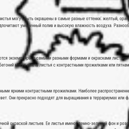
 листья могут быть окрашены в самые разные оттенки⁚ желтый, ора
редпочитают умеренный полив и высокую влажность воздуха. Разноо
ются экземпляры с самыми разными формами и окрасками листьев. 
егоний могут иметь листья с контрастными прожилками или пятнам
енными яркими контрастными прожилками. Наиболее распространенн
вет. Они прекрасно подходят для выращивания в террариумах или ф
чной окраской листьев. Ее листья имеют темно-зеленый фон и розов