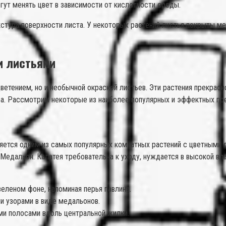
гут менять цвет в зависимости от кислотности среды.
екстура поверхности листа. У некоторых растений листья покрыты 
и листьями
етением, но и необычной окраской листьев. Эти растения прекрасно 
ра. Рассмотрим некоторые из наиболее популярных и эффектных пре
вляется одним из самых популярных комнатных растений с цветными
 Медальон. Калатея требовательна к уходу, нуждается в высокой вл
еленом фоне, напоминая перья павлина.
и узорами в виде медальонов.
ми полосами вдоль центральной жилки.