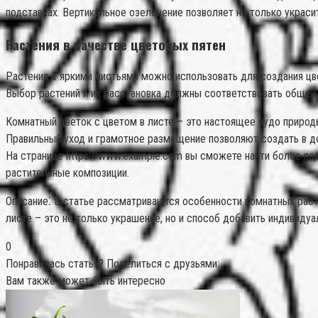
подставках. Вертикальное озеленение позволяет не только украсит
Растения в качестве цветовых пятен
Растения с яркими листьями можно использовать для создания цв
Выбор растений и их расстановка должны соответствовать общей 
Комнатный цветок с цветом в листе – это настоящее чудо природы
Правильный уход и грамотное размещение позволяют создать в до
На странице https://www.example.com вы сможете найти более по
растительные композиции.
Описание⁚ В статье рассматриваются особенности комнатных расте
листе – это не только украшение, но и способ добавить индивиду
0
Понравилась статья? Поделиться с друзьями:
Вам также может быть интересно