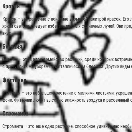
Кротон
Кротон – это растение с поистине взрывной палитрой красок. Его
яркий свет, но следует избегать прямых солнечных лучей. Они п
вкус.
Бегония
Бегонии – это целое семейство растений, среди которых встреча
с причудливыми узорами и металлическим блеском. Другие виды б
Фиттония
Фиттония – это небольшое растение с мелкими листьями, украш
фоне. Фиттонии любят высокую влажность воздуха и рассеянный с
Строманта
Строманта – это еще одно растение, способное удивить нас необы