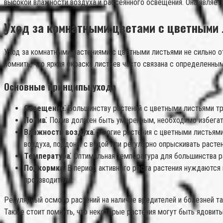
высокой влажности воздуха и рассеянного освещения. Она являет
Уход за комнатными цветами с цветными
Уход за комнатными растениями с цветными листьями не сильно 
помнить, что яркая окраска листьев часто связана с определенны
Основные принципы ухода
Освещение⁚
Большинству растений с цветными листьями тре
Полив⁚
Полив должен быть умеренным, необходимо избегать 
Влажность воздуха⁚
Многие растения с цветными листьями
воздуха, поддоны с водой или регулярно опрыскивать растен
Температура⁚
Оптимальная температура для большинства ра
Подкормка⁚
В период активного роста растения нуждаются 
производителя.
Регулярный осмотр растений на наличие вредителей и болезней т
Также стоит помнить, что некоторые растения могут быть ядовит