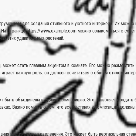
ументом для создания стильного и уютного интерьера. Их можно ис
. На странице https://www.example.com можно ознакомиться с сове
ия этих удивительных растений.
я, может стать главным акцентом в комнате. Его можно разместить 
 играет важную роль⁚ он должен сочетаться с общим стилем интерь
ут быть объединены в единую композицию. Это позволяет создать 
вках. Важно помнить о том, что все растения в композиции должны
ания вертикального озеленения. Это может быть вертикальная стена