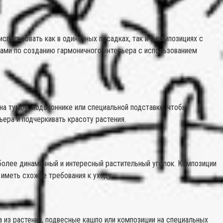
пользовать как в одиночных посадках, так и в композициях с
тами по созданию гармоничного интерьера с использованием
на тумбе, подоконнике или специальной подставке, чтобы
ера и подчеркивать красоту растения.
более динамичный и интересный растительный уголок. Композиции
 иметь схожие требования к уходу.
 из растений, подвесные кашпо или композиции на специальных