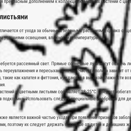
ся прекрасным дополнением к коллекции комнатных растений с цве
 листьями
отличается от ухода за обычными зелеными растениями, однако су
ми условиями освещения, влажности и температуры.
буется рассеянный свет. Прямые солнечные лучи могут обжечь лист
переувлажнения и пересыхания почвы. Частота полива зависит от к
, такие как калатея и фиттония, нуждаются в высокой влажности в
ия.
стений с цветными листьями составляет 18-25°C. Следует избегать
в подкормке. Использовать следует специальные удобрения для де
акже является важной частью ухода. При появлении признаков забо
ыми, поэтому их следует держать подальше от детей и домашних ж