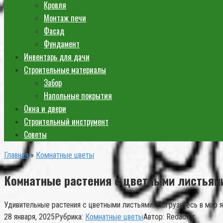
Кровля
Монтаж печи
Фасад
Фундамент
Инвентарь для дачи
Строительные материалы
Забор
Напольные покрытия
Окна и двери
Строительный инструмент
Советы
Главная
»
Комнатные цветы
Комнатные растения с цветными листьям
Удивительные растения с цветными листьями! Погрузитесь в мир я
28 января, 2025
Рубрика:
Комнатные цветы
Автор:
Redactor