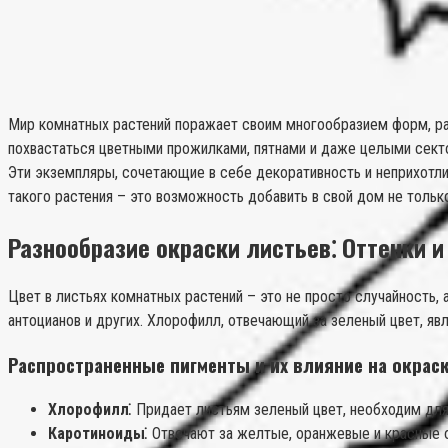
Мир комнатных растений поражает своим многообразием форм, ра
похвастаться цветными прожилками, пятнами и даже целыми сектор
Эти экземпляры, сочетающие в себе декоративность и неприхотли
такого растения – это возможность добавить в свой дом не тольк
Разнообразие окраски листьев⁚ Оттенки и
Цвет в листьях комнатных растений – это не просто случайность,
антоцианов и других. Хлорофилл, отвечающий за зеленый цвет, яв
Распространенные пигменты и их влияние на окрас
Хлорофилл⁚
Придает листьям зеленый цвет, необходим для
Каротиноиды⁚
Отвечают за желтые, оранжевые и красные о