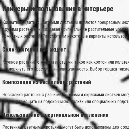
Примеры использования в интерьере
Комнатные цветы с цветными листьями являются прекрасным инстр
другими растениями, создавая оригинальные растительные уголки
комнатных растений. Рассмотрим некоторые варианты использован
Соло-растения как акцент
Крупное растение с яркими листьями, такое как кротон или калате
подчеркнуть его красоту и индивидуальность. Выбор горшка также
Композиции из нескольких растений
Несколько растений с разными формами и окрасками листьев мог
можно размещать на подоконниках, полках или специальных подста
Использование в вертикальном озеленении
Растения с цветными листьями могут быть использованы для созд