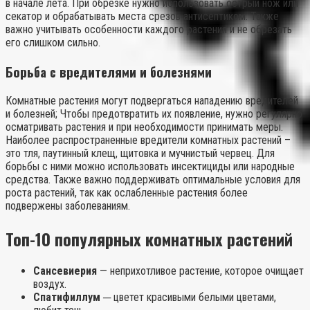
в начале лета. При обрезке нужно использовать острый нож или
секатор и обрабатывать места срезов антисептиком. Также
важно учитывать особенности каждого растения и не обрезать
его слишком сильно.
Борьба с вредителями и болезнями
Комнатные растения могут подвергаться нападению вредителей
и болезней; Чтобы предотвратить их появление, нужно регулярно
осматривать растения и при необходимости принимать меры.
Наиболее распространенные вредители комнатных растений –
это тля, паутинный клещ, щитовка и мучнистый червец. Для
борьбы с ними можно использовать инсектициды или народные
средства. Также важно поддерживать оптимальные условия для
роста растений, так как ослабленные растения более
подвержены заболеваниям.
Топ-10 популярных комнатных растений
Сансевиерия
— неприхотливое растение, которое очищает
воздух.
Спатифиллум
─ цветет красивыми белыми цветами,