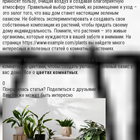
приносят пользу, очищая воздух и создавая благоприятную
атмосферу. Правильный выбор растений, их размещение и уход –
это залог того, что ваш дом станет настоящим зеленым
оазисом. Не бойтесь экспериментировать и создавать свои
собственные композиции из растений, чтобы придать своему
дому индивидуальность. Помните, что растения – это живые
организмы, которые нуждаются в вашей заботе и внимании. На
странице https://www.example.com/plants вы найдете много
интересных и полезных статей о комнатных растениях.
Описание⁚ Узнайте, как правильно выбирать и ухаживать за
комнатными цветами, чтобы создать уютный и зеленый оазис у
вас дома. Все о
цветах комнатных
.
0
Понравилась статья? Поделиться с друзьями:
Вам также может быть интересно