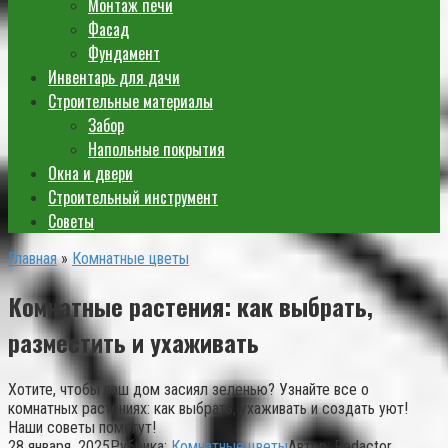
Монтаж печи
Фасад
Фундамент
Инвентарь для дачи
Строительные материалы
Забор
Напольные покрытия
Окна и двери
Строительный инструмент
Советы
Главная
»
Комнатные цветы
Комнатные растения: как выбрать,
разместить и ухаживать
Хотите, чтобы ваш дом засиял зеленью? Узнайте все о
комнатных растениях: как выбрать, ухаживать и создать уют!
Наши советы помогут!
28 января, 2025
Рубрика:
Комнатные цветы
Автор:
Redactor