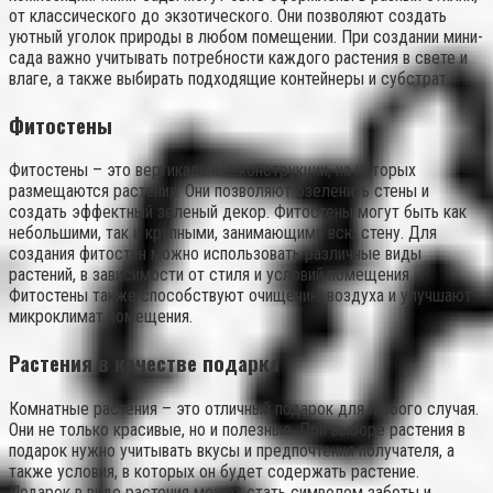
от классического до экзотического. Они позволяют создать
уютный уголок природы в любом помещении. При создании мини-
сада важно учитывать потребности каждого растения в свете и
влаге, а также выбирать подходящие контейнеры и субстрат.
Фитостены
Фитостены – это вертикальные конструкции, на которых
размещаются растения. Они позволяют озеленить стены и
создать эффектный зеленый декор. Фитостены могут быть как
небольшими, так и крупными, занимающими всю стену. Для
создания фитостен можно использовать различные виды
растений, в зависимости от стиля и условий помещения.
Фитостены также способствуют очищению воздуха и улучшают
микроклимат помещения.
Растения в качестве подарка
Комнатные растения – это отличный подарок для любого случая.
Они не только красивые, но и полезные. При выборе растения в
подарок нужно учитывать вкусы и предпочтения получателя, а
также условия, в которых он будет содержать растение.
Подарок в виде растения может стать символом заботы и