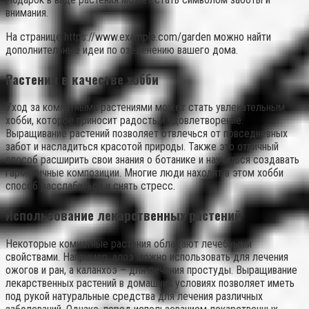
внимания.
На странице https://www.example.com/garden можно найти
дополнительные идеи по озеленению вашего дома.
Растения в качестве хобби
Уход за комнатными растениями может стать увлекательным
хобби, которое приносит радость и удовлетворение.
Выращивание растений позволяет отвлечься от повседневных
забот и насладиться красотой природы. Также это отличный
способ расширить свои знания о ботанике и научиться создавать
гармоничные композиции. Многие люди находят в этом хобби
способ расслабиться и снять стресс.
Использование лекарственных растений
Некоторые комнатные растения обладают лечебными
свойствами. Например, алоэ можно использовать для лечения
ожогов и ран, а каланхоэ – для лечения простуды. Выращивание
лекарственных растений в домашних условиях позволяет иметь
под рукой натуральные средства для лечения различных