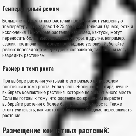
Температурный режим
Большинство комнатных растений предпочитают умеренную
температуру, в пределах 18-25 градусов Цельсия. Однако, есть и
исключения. Некоторые растения, например, кактусы, могут
переносить более высокие температуры, а другие, например,
азалии, предпочитают более прохладные условия. Избегайте
резких перепадов температуры и сквозняков, так как они могут
навредить растениям.
Размер и темп роста
При выборе растения учитывайте его размер во взрослом
состоянии и темп роста. Если у вас небольшая квартира, лучше
выбирать компактные растения, которые не займут много места.
Если вы готовы к тому, что растение со временем вырастет,
выбирайте растения с более быстрым темпом роста. Также
стоит учитывать, как часто вам будет необходимо пересаживать
растение.
Размещение комнатных растений⁚