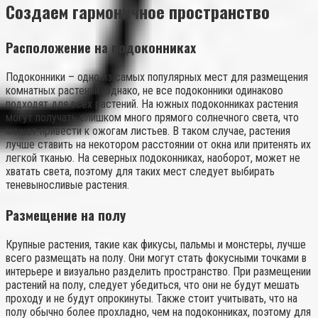
Создаем гармоничное пространство
Расположение на подоконниках
Подоконники – одно из самых популярных мест для размещения
комнатных растений. Однако, не все подоконники одинаково
подходят для всех растений. На южных подоконниках растения
могут получать слишком много прямого солнечного света, что
может привести к ожогам листьев. В таком случае, растения
лучше ставить на некотором расстоянии от окна или притенять их
легкой тканью. На северных подоконниках, наоборот, может не
хватать света, поэтому для таких мест следует выбирать
теневыносливые растения.
Размещение на полу
Крупные растения, такие как фикусы, пальмы и монстеры, лучше
всего размещать на полу. Они могут стать фокусными точками в
интерьере и визуально разделить пространство. При размещении
растений на полу, следует убедиться, что они не будут мешать
проходу и не будут опрокинуты. Также стоит учитывать, что на
полу обычно более прохладно, чем на подоконниках, поэтому для