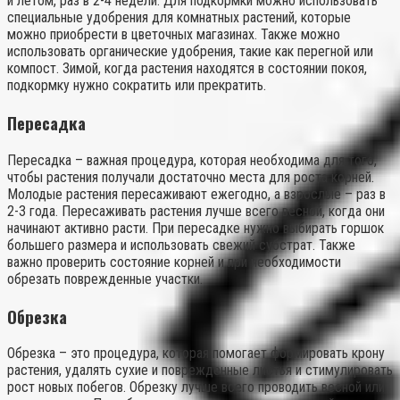
и летом, раз в 2-4 недели. Для подкормки можно использовать
специальные удобрения для комнатных растений, которые
можно приобрести в цветочных магазинах. Также можно
использовать органические удобрения, такие как перегной или
компост. Зимой, когда растения находятся в состоянии покоя,
подкормку нужно сократить или прекратить.
Пересадка
Пересадка – важная процедура, которая необходима для того,
чтобы растения получали достаточно места для роста корней.
Молодые растения пересаживают ежегодно, а взрослые – раз в
2-3 года. Пересаживать растения лучше всего весной, когда они
начинают активно расти. При пересадке нужно выбирать горшок
большего размера и использовать свежий субстрат. Также
важно проверить состояние корней и при необходимости
обрезать поврежденные участки.
Обрезка
Обрезка – это процедура, которая помогает формировать крону
растения, удалять сухие и поврежденные листья и стимулировать
рост новых побегов. Обрезку лучше всего проводить весной или