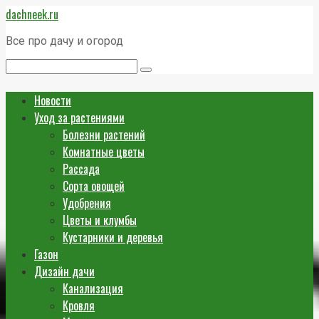
Перейти
dachneek.ru
к
контенту
Все про дачу и огород
Поиск:
Новости
Уход за растениями
Болезни растений
Комнатные цветы
Рассада
Сорта овощей
Удобрения
Цветы и клумбы
Кустарники и деревья
Газон
Дизайн дачи
Канализация
Кровля