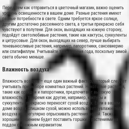
Перед тем как отправиться в цветочный магазин, важно оценить
уровень освещенности в вашем доме. Разные растения имеют
разные потребности в свете. Одним требуется яркое солнце,
другим достаточно рассеянного света, а третьи прекрасно себя
чувствуют в полутени. Для окон, выходящих на южную сторону,
подойдут светолюбивые растения, такие как кактусы, суккуленты
и цитрусовые. Для окон, выходящих на север, лучше выбирать
теневыносливые растения, например, папоротники, сансевиерию
или спатифиллум. Учитывайте также время года, поскольку зимой
света обычно меньше.
Влажность воздуха
Влажность воздуха – еще один важный фактор, который следует
учитывать при выборе комнатных растений. Некоторые растения,
такие как орхидеи и папоротники, предпочитают высокую
влажность, в то время как другие, например, кактусы и
суккуленты, прекрасно переносят сухой воздух. Если в вашем
доме воздух слишком сухой, можно использовать увлажнитель
воздуха или регулярно опрыскивать растения водой. Также
хорошим решением будет поставить горшки с растениями на
поддон с влажным керамзитом.