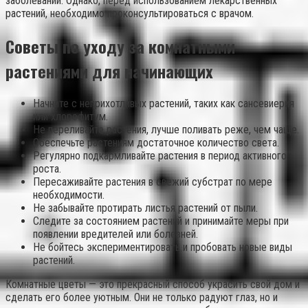
заболеваний. Однако, перед использованием лекарственных
растений, необходимо проконсультироваться с врачом.
Советы по уходу за комнатными
растениями для начинающих
Начните с неприхотливых растений, таких как сансевиерия
или хлорофитум.
Не переливайте растения, лучше поливать реже, чем чаще.
Обеспечьте растениям достаточное количество света.
Регулярно подкармливайте растения в период активного
роста.
Пересаживайте растения в свежий субстрат по мере
необходимости.
Не забывайте протирать листья растений от пыли.
Следите за состоянием растений и принимайте меры при
появлении вредителей или болезней.
Не бойтесь экспериментировать и пробовать новые виды
растений.
Комнатные цветы — это прекрасный способ украсить свой дом и
сделать его более уютным. Они не только радуют глаз, но и