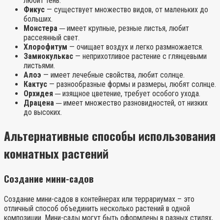
любит тень.
Фикус
— существует множество видов, от маленьких до
больших.
Монстера
─ имеет крупные, резные листья, любит
рассеянный свет.
Хлорофитум
— очищает воздух и легко размножается.
Замиокулькас
— неприхотливое растение с глянцевыми
листьями.
Алоэ
— имеет лечебные свойства, любит солнце.
Кактус
— разнообразные формы и размеры, любят солнце.
Орхидея
─ изящное цветение, требует особого ухода.
Драцена
─ имеет множество разновидностей, от низких
до высоких.
Альтернативные способы использования
комнатных растений
Создание мини-садов
Создание мини-садов в контейнерах или террариумах – это
отличный способ объединить несколько растений в одной
композиции. Мини-сады могут быть оформлены в разных стилях,