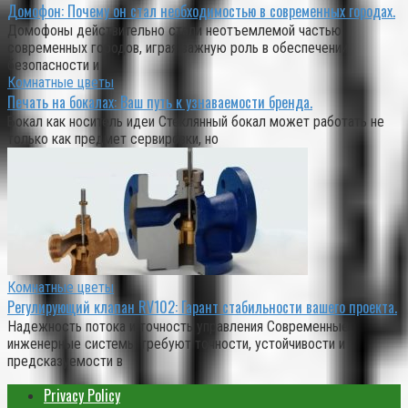
Домофон: Почему он стал необходимостью в современных городах.
Домофоны действительно стали неотъемлемой частью
современных городов, играя важную роль в обеспечении
безопасности и
Комнатные цветы
Печать на бокалах: Ваш путь к узнаваемости бренда.
Бокал как носитель идеи Стеклянный бокал может работать не
только как предмет сервировки, но
Комнатные цветы
Регулирующий клапан RV102: Гарант стабильности вашего проекта.
Надежность потока и точность управления Современные
инженерные системы требуют точности, устойчивости и
предсказуемости в
Privacy Policy