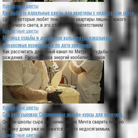
Комнатные цветы
Как выбрать идеальные цветы для квартиры с недостатком света
Цветы, которые любят тень Многие квартиры лишены яркого
солнечного света, и это становится препятствием
Комнатные цветы
Матрица судьбы и деньги: как калькулятор показывает
финансовые возможности по дате рождения
Как рассчитать денежный канал по Матрице судьбы по дате
рождения. Расшифровка энергий изобилия, блоков
Комнатные цветы
Сам себе сыровар: Современные онлайн-курсы для новичков.
Онлайн‑школы сыра для начинающих Мечта сварить первую
головку дома уже не кажется чем‑то недосягаемым,
Комнатные цветы