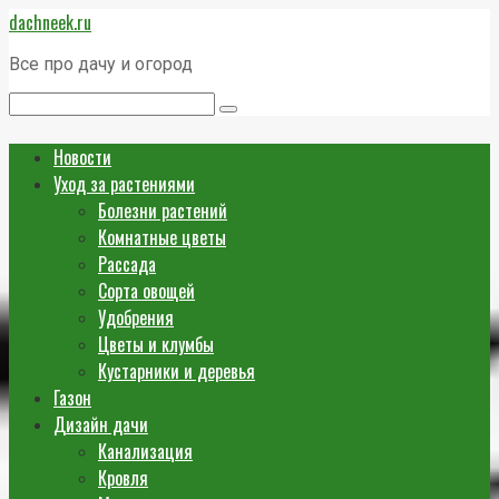
Перейти
dachneek.ru
к
контенту
Все про дачу и огород
Поиск:
Новости
Уход за растениями
Болезни растений
Комнатные цветы
Рассада
Сорта овощей
Удобрения
Цветы и клумбы
Кустарники и деревья
Газон
Дизайн дачи
Канализация
Кровля