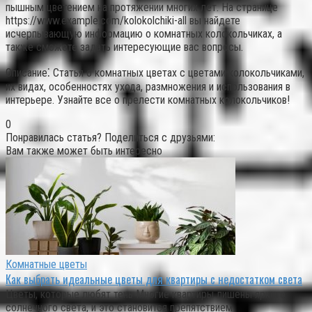
пышным цветением на протяжении многих лет. На странице
https://www.example.com/kolokolchiki-all вы найдете
исчерпывающую информацию о комнатных колокольчиках, а
также сможете задать интересующие вас вопросы.
Описание⁚ Статья о комнатных цветах с цветами колокольчиками,
их видах, особенностях ухода, размножения и использования в
интерьере. Узнайте все о прелести комнатных колокольчиков!
0
Понравилась статья? Поделиться с друзьями:
Вам также может быть интересно
Комнатные цветы
Как выбрать идеальные цветы для квартиры с недостатком света
Цветы, которые любят тень Многие квартиры лишены яркого
солнечного света, и это становится препятствием