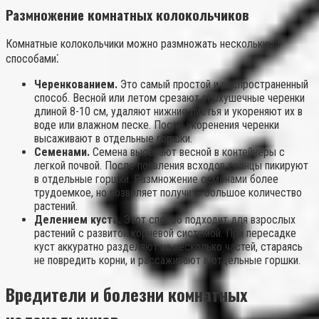
Размножение комнатных колокольчиков
Комнатные колокольчики можно размножать несколькими
способами⁚
Черенкованием.
Это самый простой и распространенный
способ. Весной или летом срезают верхушечные черенки
длиной 8-10 см, удаляют нижние листья и укореняют их в
воде или влажном песке. После укоренения черенки
высаживают в отдельные горшки.
Семенами.
Семена высевают весной в контейнеры с
легкой почвой. После появления всходов сеянцы пикируют
в отдельные горшки. Размножение семенами более
трудоемкое, но позволяет получить большое количество
растений.
Делением куста.
Этот способ подходит для взрослых
растений с развитой корневой системой. При пересадке
куст аккуратно разделяют на несколько частей, стараясь
не повредить корни, и рассаживают в отдельные горшки.
Вредители и болезни комнатных