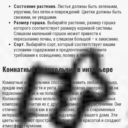
Состояние растения.
Листья должны быть зелеными,
упругими, без пятен и повреждений. Цветки должны быть
свежими, не увядшими.
Размер горшка.
Выбирайте растение, размер горшка
которого соответствует размеру корневой системы.
Слишком маленький горшок может привести к
пересыханию почвы, а слишком большой – к закисанию.
Сорт.
Выбирайте сорт, который соответствует вашим
условиям содержания и предпочтениям. Уточните
требования к освещению, поливу и температуре.
Комнатный колокольчик в интерьере
Комнатные колокольчики способны оживить любой интерьер,
придав ему нежности и уюта. Они прекрасно смотрятся как на
подоконниках, так и на полках, тумбочках и подвесных кашпо.
Колокольчики можно использовать для создания цветочных
композиций, сочетая их с другими комнатными растениями. Они
отлично смотрятся как в классических, так и в современных
интерьерах, подчеркивая индивидуальность вашего дома. Эти
цветы наполняют пространство природной красотой и создают
атмосферу гармонии.