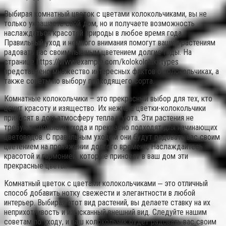
Выбирая комнатный цветок с цветами колокольчиками, вы не
только украшаете свой дом, но и получаете возможность
наслаждаться красотой природы в любое время года.
Правильный уход и немного внимания помогут вашим растениям
радовать вас своим пышным цветением долгие годы. На
странице https://www.example.com/kolokolchiki-types
представлено множество интересных фактов о колокольчиках, а
также советы по выбору подходящего сорта.
Комнатные колокольчики – это прекрасный выбор для тех, кто
ценит красоту и изящество. Их нежные цветки-колокольчики
приносят в дом атмосферу тепла и уюта. Эти растения не
требуют сложного ухода и прекрасно подходят для начинающих
цветоводов. С правильным уходом они будут радовать вас своим
цветением на протяжении долгого времени; Наслаждайтесь
красотой и гармонией, которые приносят в ваш дом эти
прекрасные цветы.
Комнатный цветок с цветами колокольчиками ‒ это отличный
способ добавить нотку свежести и элегантности в любой
интерьер. Выбирая этот вид растений, вы делаете ставку на их
неприхотливость и изысканный внешний вид. Следуйте нашим
советам по уходу, и ваш колокольчик будет радовать вас своим