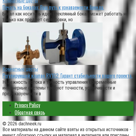
Комнатные цветы
Печать на бокалах: Ваш путь к узнаваемости бренда.
Бокал как носитель идеи Стеклянный бокал может работать не
только как предмет сервировки, но
Комнатные цветы
Регулирующий клапан RV102: Гарант стабильности вашего проекта.
Надежность потока и точность управления Современные
инженерные системы требуют точности, устойчивости и
предсказуемости в
Privacy Policy
Обратная связь
© 2026 dachneek.ru
Все материалы на данном сайте взяты из открытых источников -
имеют обратную ссылку на материал в интернете или присланы