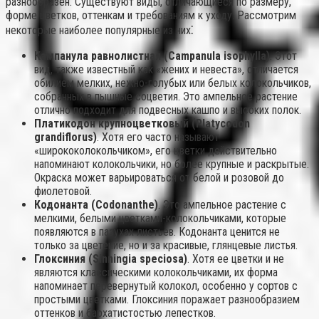
разнообразен. Существуют виды, отличающиеся по размеру,
форме цветков, оттенкам и требованиям к уходу. Рассмотрим
некоторые наиболее популярные из них⁚
Кампанула равнолистная (Campanula isophylla)
. Этот
вид, также известный как «жених и невеста», отличается
обилием мелких, нежно-голубых или белых колокольчиков,
собранных в пышные соцветия. Это ампельное растение
отлично подходит для подвесных кашпо и высоких полок.
Платикодон крупноцветковый (Platycodon
grandiflorus)
. Хотя его часто называют
«ширококолокольчиком», его цветки действительно
напоминают колокольчики, но более крупные и раскрытые.
Окраска может варьироваться от белой и розовой до
фиолетовой.
Кодонанта (Codonanthe)
. Это ампельное растение с
мелкими, белыми цветками-колокольчиками, которые
появляются в пазухах листьев. Кодонанта ценится не
только за цветение, но и за красивые, глянцевые листья.
Глоксиния (Sinningia speciosa)
. Хотя ее цветки и не
являются классическими колокольчиками, их форма
напоминает перевернутый колокол, особенно у сортов с
простыми цветками. Глоксиния поражает разнообразием
оттенков и бархатистостью лепестков.