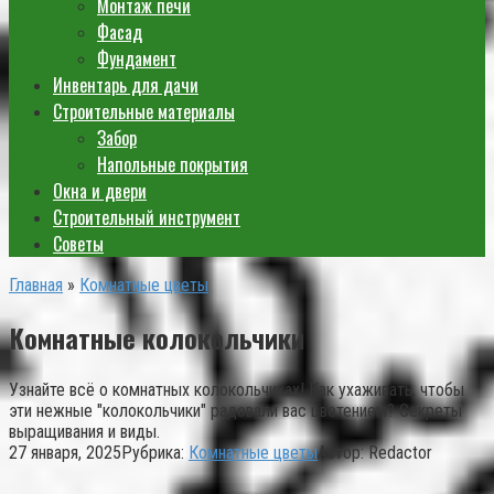
Монтаж печи
Фасад
Фундамент
Инвентарь для дачи
Строительные материалы
Забор
Напольные покрытия
Окна и двери
Строительный инструмент
Советы
Главная
»
Комнатные цветы
Комнатные колокольчики
Узнайте всё о комнатных колокольчиках! Как ухаживать, чтобы
эти нежные "колокольчики" радовали вас цветением? Секреты
выращивания и виды.
27 января, 2025
Рубрика:
Комнатные цветы
Автор:
Redactor