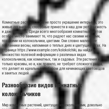
Комнатные растения – это не просто украшение интерьера, это
живые организмы, способные принести в наш дом уют, свежесть
и даже радость. Среди всего многообразия комнатных цветов
особое место занимают те, что радуют нас своими нежными,
похожими на колокольчики, цветами. Они словно маленькие
посланники весны, напоминая о теплых днях и цветущих лугах. На
странице https://www.example.com/kolokolchiki, вы найдете
множество полезной информации о различных видах
колокольчиков, как комнатных, так и садовых. Эти растения не
только красивы, но и, как правило, не требуют сложного ухода,
что делает их идеальным выбором для начинающих цветоводов
и занятых людей.
Разнообразие видов комнатных
колокольчиков
Мир комнатных растений, цветущих колокольчиками, довольно