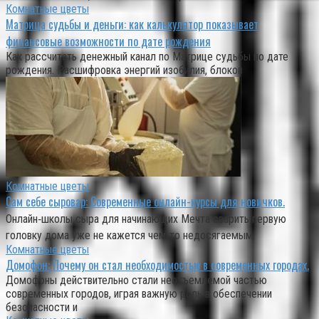
Комнатные цветы
Матрица судьбы и деньги: как калькулятор показывает
финансовые возможности по дате рождения
Как рассчитать денежный канал по Матрице судьбы по дате
рождения. Расшифровка энергий изобилия, блоков
Комнатные цветы
Сам себе сыровар: Современные онлайн-курсы для новичков.
Онлайн‑школы сыра для начинающих Мечта сварить первую
головку дома уже не кажется чем‑то недосягаемым,
Комнатные цветы
Домофон: Почему он стал необходимостью в современных городах.
Домофоны действительно стали неотъемлемой частью
современных городов, играя важную роль в обеспечении
безопасности и