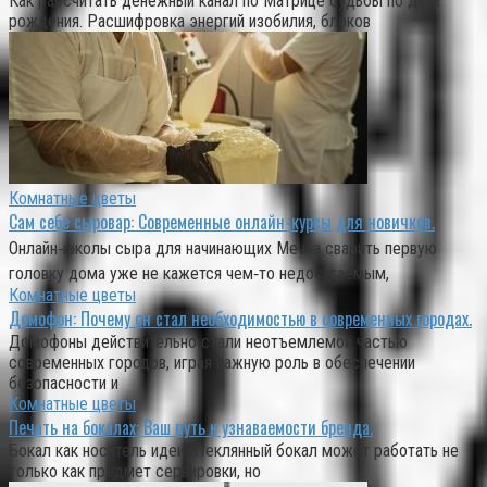
Как рассчитать денежный канал по Матрице судьбы по дате
рождения. Расшифровка энергий изобилия, блоков
Комнатные цветы
Сам себе сыровар: Современные онлайн-курсы для новичков.
Онлайн‑школы сыра для начинающих Мечта сварить первую
головку дома уже не кажется чем‑то недосягаемым,
Комнатные цветы
Домофон: Почему он стал необходимостью в современных городах.
Домофоны действительно стали неотъемлемой частью
современных городов, играя важную роль в обеспечении
безопасности и
Комнатные цветы
Печать на бокалах: Ваш путь к узнаваемости бренда.
Бокал как носитель идеи Стеклянный бокал может работать не
только как предмет сервировки, но