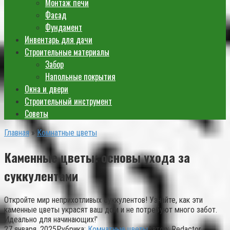
Монтаж печи
Фасад
Фундамент
Инвентарь для дачи
Строительные материалы
Забор
Напольные покрытия
Окна и двери
Строительный инструмент
Советы
Главная
»
Комнатные цветы
Каменные цветы: основы ухода за
суккулентами
Откройте мир неприхотливых суккулентов! Узнайте, как эти
каменные цветы украсят ваш дом и не потребуют много забот.
Идеально для начинающих!'
27 января, 2025
Рубрика:
Комнатные цветы
Автор:
Redactor