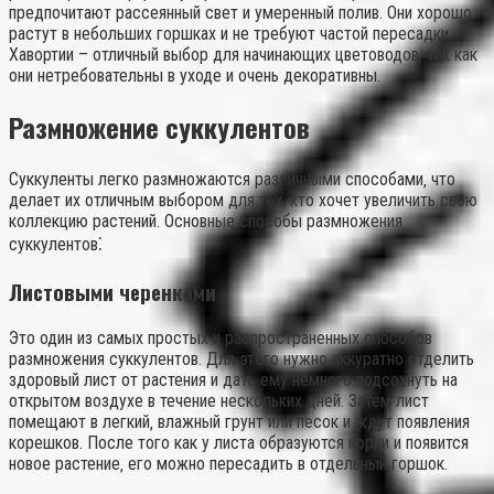
предпочитают рассеянный свет и умеренный полив. Они хорошо
растут в небольших горшках и не требуют частой пересадки.
Хавортии – отличный выбор для начинающих цветоводов‚ так как
они нетребовательны в уходе и очень декоративны.
Размножение суккулентов
Суккуленты легко размножаются различными способами‚ что
делает их отличным выбором для тех‚ кто хочет увеличить свою
коллекцию растений. Основные способы размножения
суккулентов⁚
Листовыми черенками
Это один из самых простых и распространенных способов
размножения суккулентов. Для этого нужно аккуратно отделить
здоровый лист от растения и дать ему немного подсохнуть на
открытом воздухе в течение нескольких дней. Затем лист
помещают в легкий‚ влажный грунт или песок и ждут появления
корешков. После того как у листа образуются корни и появится
новое растение‚ его можно пересадить в отдельный горшок.