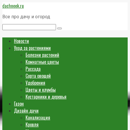
Перейти
dachneek.ru
к
контенту
Все про дачу и огород
Поиск:
Новости
Уход за растениями
Болезни растений
Комнатные цветы
Рассада
Сорта овощей
Удобрения
Цветы и клумбы
Кустарники и деревья
Газон
Дизайн дачи
Канализация
Кровля