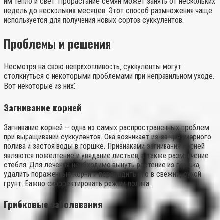
им тепло и свет. Прорастание семян может занять от нескольких
недель до нескольких месяцев. Этот способ размножения чаще
используется для получения новых сортов суккулентов.
Проблемы и решения
Несмотря на свою неприхотливость‚ суккуленты могут
столкнуться с некоторыми проблемами при неправильном уходе.
Вот некоторые из них⁚
Загнивание корней
Загнивание корней – одна из самых распространенных проблем
при выращивании суккулентов. Она возникает из-за чрезмерного
полива и застоя воды в горшке. Признаками загнивания корней
являются пожелтение и увядание листьев‚ а также размягчение
стебля. Для лечения необходимо вынуть растение из горшка‚
удалить пораженные корни и пересадить его в свежий‚ сухой
грунт. Важно скорректировать режим полива.
Грибковые заболевания