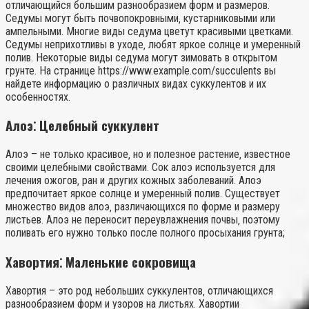
отличающийся большим разнообразием форм и размеров.
Седумы могут быть почвопокровными‚ кустарниковыми или
ампельными. Многие виды седума цветут красивыми цветками.
Седумы неприхотливы в уходе‚ любят яркое солнце и умеренный
полив. Некоторые виды седума могут зимовать в открытом
грунте. На странице https://www.example.com/succulents вы
найдете информацию о различных видах суккулентов и их
особенностях.
Алоэ⁚ Целебный суккулент
Алоэ – не только красивое‚ но и полезное растение‚ известное
своими целебными свойствами. Сок алоэ используется для
лечения ожогов‚ ран и других кожных заболеваний. Алоэ
предпочитает яркое солнце и умеренный полив. Существует
множество видов алоэ‚ различающихся по форме и размеру
листьев. Алоэ не переносит переувлажнения почвы‚ поэтому
поливать его нужно только после полного просыхания грунта;
Хавортия⁚ Маленькие сокровища
Хавортия – это род небольших суккулентов‚ отличающихся
разнообразием форм и узоров на листьях. Хавортии