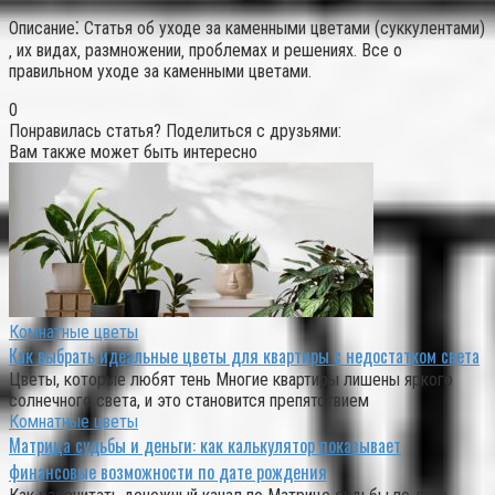
Описание⁚ Статья об уходе за каменными цветами (суккулентами)
‚ их видах‚ размножении‚ проблемах и решениях. Все о
правильном уходе за каменными цветами.
0
Понравилась статья? Поделиться с друзьями:
Вам также может быть интересно
Комнатные цветы
Как выбрать идеальные цветы для квартиры с недостатком света
Цветы, которые любят тень Многие квартиры лишены яркого
солнечного света, и это становится препятствием
Комнатные цветы
Матрица судьбы и деньги: как калькулятор показывает
финансовые возможности по дате рождения