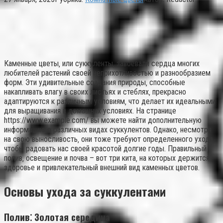
Каменные цветы‚ или суккуленты‚ завоевали сердца многих
любителей растений своей неприхотливостью и разнообразием
форм. Эти удивительные создания природы‚ способные
накапливать влагу в своих листьях и стеблях‚ прекрасно
адаптируются к различным условиям‚ что делает их идеальными
для выращивания в домашних условиях. На странице
https://www.example.com/ вы можете найти дополнительную
информацию о различных видах суккулентов. Однако‚ несмотря
на свою выносливость‚ они тоже требуют определенного ухода‚
чтобы радовать нас своей красотой долгие годы. Правильный
полив‚ освещение и почва – вот три кита‚ на которых держится
здоровье и привлекательный внешний вид каменных цветов.
Основы ухода за суккулентами
Полив⁚ Золотая середина