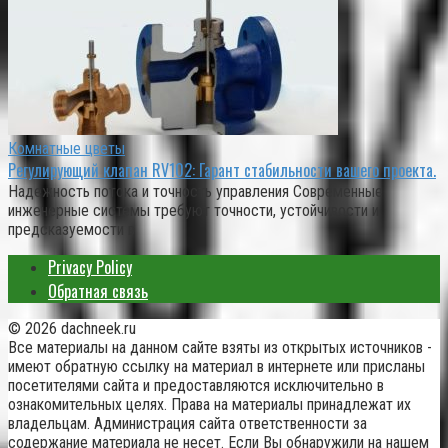
Комнатные цветы
Регулирующий клапан RV102: Гарант стабильности вашего проекта.
Надежность потока и точность управления Современные
инженерные системы требуют точности, устойчивости и
предсказуемости в
Privacy Policy
Обратная связь
© 2026 dachneek.ru
Все материалы на данном сайте взяты из открытых источников -
имеют обратную ссылку на материал в интернете или присланы
посетителями сайта и предоставляются исключительно в
ознакомительных целях. Права на материалы принадлежат их
владельцам. Администрация сайта ответственности за
содержание материала не несет. Если Вы обнаружили на нашем