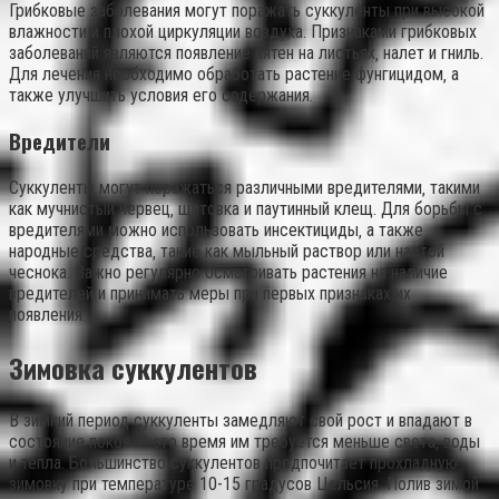
Грибковые заболевания могут поражать суккуленты при высокой
влажности и плохой циркуляции воздуха. Признаками грибковых
заболеваний являются появление пятен на листьях‚ налет и гниль.
Для лечения необходимо обработать растение фунгицидом‚ а
также улучшить условия его содержания.
Вредители
Суккуленты могут поражаться различными вредителями‚ такими
как мучнистый червец‚ щитовка и паутинный клещ. Для борьбы с
вредителями можно использовать инсектициды‚ а также
народные средства‚ такие как мыльный раствор или настой
чеснока. Важно регулярно осматривать растения на наличие
вредителей и принимать меры при первых признаках их
появления.
Зимовка суккулентов
В зимний период суккуленты замедляют свой рост и впадают в
состояние покоя. В это время им требуется меньше света‚ воды
и тепла. Большинство суккулентов предпочитает прохладную
зимовку при температуре 10-15 градусов Цельсия. Полив зимой