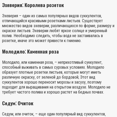
Эхеверия⁚ Королева розеток
Эхеверия – один из самых популярных видов суккулентов‚
отличающийся красивыми розетками листьев. Существует
множество видов эхеверии‚ различающихся по форме‚ размеру и
окраске листьев. Эхеверии любят яркое солнце и умеренный
полив. Необходимо следить‚ чтобы вода не застаивалась в
розетке‚ иначе это может привести к гниению.
Молодило⁚ Каменная роза
Молодило‚ или каменная роза‚ – неприхотливый суккулент‚
способный выживать в самых суровых условиях. Молодило
образует плотные розетки листьев‚ которые могут иметь
различную окраску‚ от зеленой до бордовой; Этот вид
суккулентов хорошо переносит морозы и засуху‚ поэтому
подходит для выращивания на открытом воздухе. Молодило не
требует частого полива и хорошо растет на бедных почвах.
Седум⁚ Очиток
Седум‚ или очиток‚ – еще один популярный вид суккулентов‚