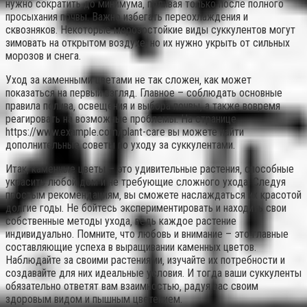
нужно сократить до минимума‚ поливая только после полного
просыхания почвы. Важно избегать переохлаждения и
сквозняков. Некоторые морозостойкие виды суккулентов могут
зимовать на открытом воздухе‚ но их нужно укрыть от сильных
морозов и снега.
Уход за каменными цветами не так сложен‚ как может
показаться на первый взгляд. Главное – соблюдать основные
правила полива‚ освещения и выбора почвы‚ а также вовремя
реагировать на возможные проблемы. На странице
https://www.example.com/plant-care вы можете найти
дополнительные советы по уходу за суккулентами.
Итак‚ каменные цветы – это удивительные растения‚ способные
украсить любой дом и не требующие сложного ухода. Следуя
простым рекомендациям‚ вы сможете наслаждаться их красотой
долгие годы. Не бойтесь экспериментировать и находить свои
собственные методы ухода‚ ведь каждое растение
индивидуально. Помните‚ что любовь и внимание – это главные
составляющие успеха в выращивании каменных цветов.
Наблюдайте за своими растениями‚ изучайте их потребности и
создавайте для них идеальные условия. И тогда ваши суккуленты
обязательно ответят вам взаимностью‚ радуя вас своим
здоровым видом и пышным цветением.