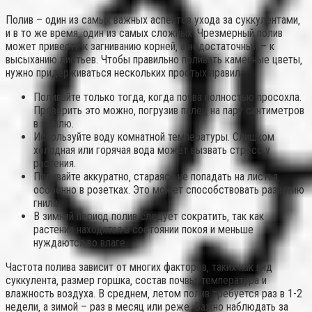
Полив – один из самых важных аспектов ухода за суккулентами‚
и в то же время‚ один из самых сложных. Чрезмерный полив
может привести к загниванию корней‚ а недостаточный – к
высыханию листьев. Чтобы правильно поливать каменные цветы‚
нужно придерживаться нескольких простых правил.
Поливайте только тогда‚ когда почва полностью просохла.
Проверить это можно‚ погрузив палец на пару сантиметров
в землю.
Используйте воду комнатной температуры. Слишком
холодная или горячая вода может вызвать стресс у
растения.
Поливайте аккуратно‚ стараясь не попадать на листья‚
особенно в розетках. Это может способствовать развитию
гнили.
В зимний период полив следует сократить‚ так как
растения находятся в состоянии покоя и меньше
нуждаются во влаге.
Частота полива зависит от многих факторов‚ таких как вид
суккулента‚ размер горшка‚ состав почвы‚ температура и
влажность воздуха. В среднем‚ летом полив требуется раз в 1-2
недели‚ а зимой – раз в месяц или реже. Важно наблюдать за