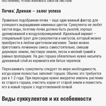
постепенно‚ чтобы избежать ожогов листьев.
Почва⁚ Дренаж – залог успеха
Правильно подобранная почва – еще один важный фактор для
успешного выращивания каменных цветов. Суккуленты не любят
застоя воды‚ поэтому почва должна быть рыхлой‚ хорошо
дренированной и воздухопроницаемой. Идеальный вариант –
специальный грунт для суккулентов и кактусов‚ который можно
приобрести в любом цветочном магазине. Также можно
приготовить почвенную смесь самостоятельно‚ смешав
дерновую землю‚ листовую землю‚ песок и мелкий гравий в
равных пропорциях. На дно горшка обязательно нужно насыпать
дренажный слой из керамзита или битых черепков.
Пересаживать суккуленты следует по мере необходимости‚
когда корни полностью заполнят горшок. Обычно это требуется
раз в 1-2 года. При пересадке нужно аккуратно извлечь растение
из старого горшка‚ очистить корни от старой земли и поместить
его в новый горшок с подготовленной почвой.
Виды суккулентов и их особенности