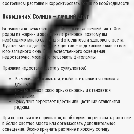
состоянием растения и корректировать полив по необходимости.
Освещение⁚ Солнце – лучший друг
Большинство суккулентов любят яркий солнечный свет. Они
родом из жарких и засушливых регионов‚ поэтому им
необходимо много света для фотосинтеза и здорового роста.
Лучшее место для каменных цветов – подоконник южного или
юго-западного окна. Если естественного освещения
недостаточно‚ можно использовать фитолампы.
Признаки недостатка света у суккулентов⁚
Растение вытягивается‚ стебель становится тонким и
длинным.
Листья теряют свою яркую окраску и становятся
бледными.
Суккулент перестает цвести или цветение становится
редким.
При появлении этих признаков‚ необходимо переставить растение
в более светлое место или организовать дополнительное
освещение. Важно приучать растение к яркому солнцу