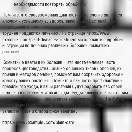
необходимости повторять обработки․
Помните, что своевременная диагностика и лечение являются
ключом к успешному выздоровлению ваших растений․ Не
откладывайте лечение на потом, так как запущенные болезни
труднее поддаются лечению․ На странице https://www․
example․com/plant-diseases-treatment можно найти подробные
инструкции по лечению различных болезней комнатных
растений․
Комнатные цветы и их болезни – это неотъемлемая часть
процесса цветоводства․ Знание основных типов болезней, их
причин и методов лечения, поможет вам сохранить здоровье и
красоту ваших растений․ Помните о важности профилактики и
правильного ухода, и ваши растения будут радовать вас своей
зеленью и цветением долгие годы․ Будьте внимательны к своим
зеленым питомцам, и они ответят вам взаимностью․ Не бойтесь
экспериментировать и учиться новому, ведь цветоводство – это
увлекательное и благодарное занятие․
https://www․example․com/plant-care