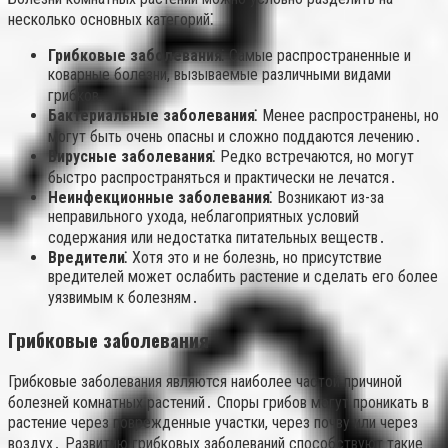
несколько основных категорий⁚
Грибковые заболевания⁚
Самые распространенные и
коварные болезни, вызываемые различными видами
грибков․
Бактериальные заболевания⁚
Менее распространены, но
могут быть очень опасны и сложно поддаются лечению․
Вирусные заболевания⁚
Редко встречаются, но могут
быстро распространяться и практически не лечатся․
Неинфекционные заболевания⁚
Возникают из-за
неправильного ухода, неблагоприятных условий
содержания или недостатка питательных веществ․
Вредители⁚
Хотя это и не болезнь, но присутствие
вредителей может ослабить растение и сделать его более
уязвимым к болезням․
Грибковые заболевания
Грибковые заболевания являются наиболее частой причиной
болезней комнатных растений․ Споры грибов могут проникать в
растение через поврежденные участки, через почву или через
воздух․ Развитию грибковых заболеваний способствуют такие