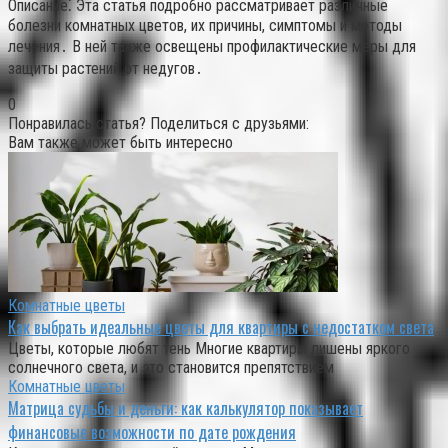
Описание⁚ Эта статья подробно рассматривает различные
болезни комнатных цветов, их причины, симптомы и методы
лечения․ В ней также освещены профилактические меры для
защиты растений от недугов․
0
Понравилась статья? Поделиться с друзьями:
Вам также может быть интересно
Комнатные цветы
Как выбрать идеальные цветы для квартиры с недостатком света
Цветы, которые любят тень Многие квартиры лишены яркого
солнечного света, и это становится препятствием
Комнатные цветы
Матрица судьбы и деньги: как калькулятор показывает
финансовые возможности по дате рождения