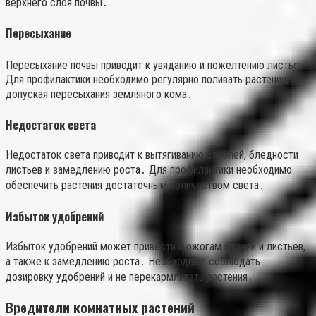
верхнего слоя почвы․
Пересыхание
Пересыхание почвы приводит к увяданию и пожелтению листьев․
Для профилактики необходимо регулярно поливать растения, не
допуская пересыхания земляного кома․
Недостаток света
Недостаток света приводит к вытягиванию стеблей, бледности
листьев и замедлению роста․ Для профилактики необходимо
обеспечить растения достаточным количеством света․
Избыток удобрений
Избыток удобрений может привести к ожогам корней и листьев,
а также к замедлению роста․ Необходимо соблюдать
дозировку удобрений и не перекармливать растения․
Вредители комнатных растений