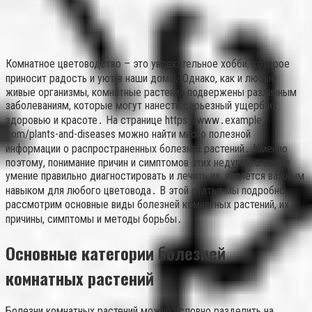
Комнатное цветоводство – это увлекательное хобби, которое
приносит радость и уют в наши дома․ Однако, как и любые
живые организмы, комнатные растения подвержены различным
заболеваниям, которые могут нанести серьезный ущерб их
здоровью и красоте․ На странице https://www․example․
com/plants-and-diseases можно найти много полезной
информации о распространенных болезнях растений․ Именно
поэтому, понимание причин и симптомов этих недугов, а также
умение правильно диагностировать и лечить их, является важным
навыком для любого цветовода․ В этой статье мы подробно
рассмотрим основные виды болезней комнатных растений, их
причины, симптомы и методы борьбы․
Основные категории болезней
комнатных растений
Болезни комнатных растений можно условно разделить на