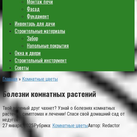
Монтаж печи
Фасад
Фундамент
Инвентарь для дачи
Строительные материалы
Забор
Напольные покрытия
Окна и двери
Строительный инструмент
Советы
Главная
»
Комнатные цветы
Болезни комнатных растений
Твой зеленый друг чахнет? Узнай о болезнях комнатных
растений, симптомах и лечении! Спаси свой домашний сад от
недугов!
27 января, 2025
Рубрика:
Комнатные цветы
Автор:
Redactor