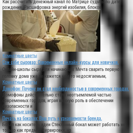
Как рассчитать денежный канал по Матрице судьбы по дате
рождения. Расшифровка энергий изобилия, блоков
Комнатные цветы
Сам себе сыровар: Современные онлайн-курсы для новичков.
Онлайн‑школы сыра для начинающих Мечта сварить первую
головку дома уже не кажется чем‑то недосягаемым,
Комнатные цветы
Домофон: Почему он стал необходимостью в современных городах.
Домофоны действительно стали неотъемлемой частью
современных городов, играя важную роль в обеспечении
безопасности и
Комнатные цветы
Печать на бокалах: Ваш путь к узнаваемости бренда.
Бокал как носитель идеи Стеклянный бокал может работать не
только как предмет сервировки, но