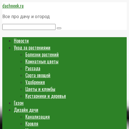
Перейти
dachneek.ru
к
контенту
Все про дачу и огород
Поиск:
Новости
Уход за растениями
Болезни растений
Комнатные цветы
Рассада
Сорта овощей
Удобрения
Цветы и клумбы
Кустарники и деревья
Газон
Дизайн дачи
Канализация
Кровля