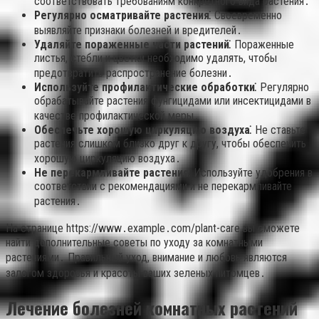
соответствовать требованиям конкретного вида растения․
Регулярно осматривайте растения⁚
Своевременно
выявляйте признаки болезней и вредителей․
Удаляйте пораженные части растений⁚
Пораженные
листья, стебли и цветки необходимо удалять, чтобы
предотвратить распространение болезни․
Используйте профилактические обработки⁚
Регулярно
обрабатывайте растения фунгицидами или инсектицидами в
качестве профилактической меры․
Обеспечьте хорошую циркуляцию воздуха⁚
Не ставьте
растения слишком близко друг к другу, чтобы обеспечить
хорошую циркуляцию воздуха․
Не перекармливайте растения⁚
Используйте удобрения в
соответствии с рекомендациями и не перекармливайте
растения․
На странице https://www․example․com/plant-care вы сможете
найти дополнительные советы по уходу за комнатными
растениями․ Правильный уход, внимание и любовь являются
залогом здоровья и красоты ваших зеленых питомцев․
Лечение болезней комнатных растений