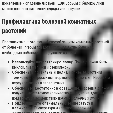
пожелтение и опадение листьев․ Для борьбы с белокрылкой
можно использовать инсектициды или ловушки․
Профилактика болезней комнатных
растений
Профилактика – это лучший способ защиты комнатных растений
от болезней․ Чтобы предотвратить развитие болезней,
необходимо соблюдать следующие правила⁚
Используйте качественную почву⁚
Почва должна быть
рыхлой, питательной и стерильной․
Обеспечьте правильный полив⁚
Поливайте растения
только после просыхания верхнего слоя почвы․ Избегайте
переувлажнения и пересыхания․
Обеспечьте достаточное освещение⁚
Растения должны
получать достаточное количество света, но не должны
подвергаться воздействию прямых солнечных лучей․
Поддерживайте оптимальную температуру и
влажность⁚
Температура и влажность должны