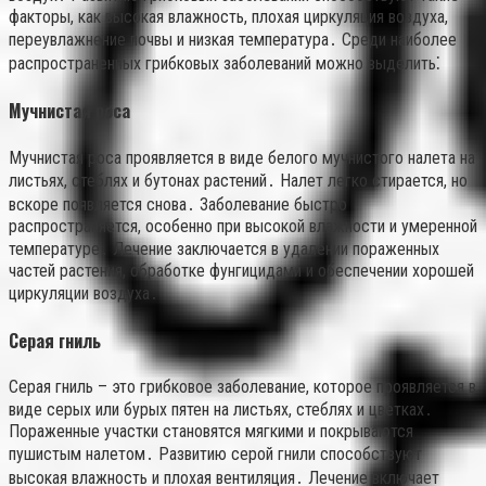
факторы, как высокая влажность, плохая циркуляция воздуха,
переувлажнение почвы и низкая температура․ Среди наиболее
распространенных грибковых заболеваний можно выделить⁚
Мучнистая роса
Мучнистая роса проявляется в виде белого мучнистого налета на
листьях, стеблях и бутонах растений․ Налет легко стирается, но
вскоре появляется снова․ Заболевание быстро
распространяется, особенно при высокой влажности и умеренной
температуре․ Лечение заключается в удалении пораженных
частей растения, обработке фунгицидами и обеспечении хорошей
циркуляции воздуха․
Серая гниль
Серая гниль – это грибковое заболевание, которое проявляется в
виде серых или бурых пятен на листьях, стеблях и цветках․
Пораженные участки становятся мягкими и покрываются
пушистым налетом․ Развитию серой гнили способствуют
высокая влажность и плохая вентиляция․ Лечение включает