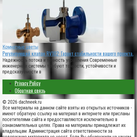
Комнатные цветы
Регулирующий клапан RV102: Гарант стабильности вашего проекта.
Надежность потока и точность управления Современные
инженерные системы требуют точности, устойчивости и
предсказуемости в
Privacy Policy
Обратная связь
© 2026 dachneek.ru
Все материалы на данном сайте взяты из открытых источников -
имеют обратную ссылку на материал в интернете или присланы
посетителями сайта и предоставляются исключительно в
ознакомительных целях. Права на материалы принадлежат их
владельцам. Администрация сайта ответственности за
содержание материала не несет. Если Вы обнаружили на нашем