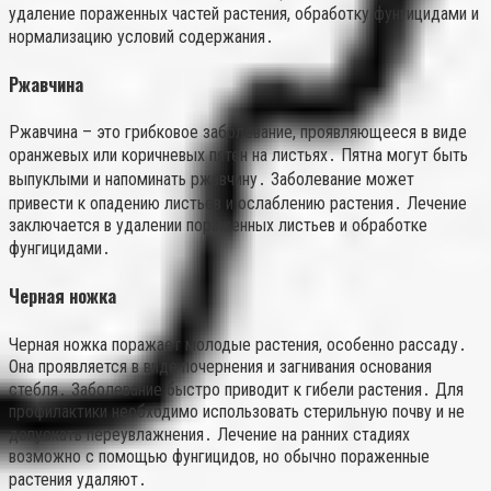
удаление пораженных частей растения, обработку фунгицидами и
нормализацию условий содержания․
Ржавчина
Ржавчина – это грибковое заболевание, проявляющееся в виде
оранжевых или коричневых пятен на листьях․ Пятна могут быть
выпуклыми и напоминать ржавчину․ Заболевание может
привести к опадению листьев и ослаблению растения․ Лечение
заключается в удалении пораженных листьев и обработке
фунгицидами․
Черная ножка
Черная ножка поражает молодые растения, особенно рассаду․
Она проявляется в виде почернения и загнивания основания
стебля․ Заболевание быстро приводит к гибели растения․ Для
профилактики необходимо использовать стерильную почву и не
допускать переувлажнения․ Лечение на ранних стадиях
возможно с помощью фунгицидов, но обычно пораженные
растения удаляют․