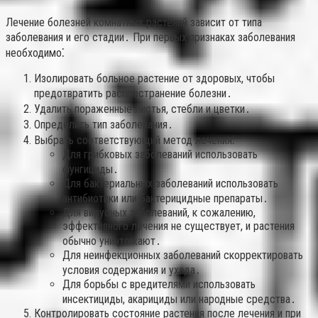
Лечение болезней комнатных растений зависит от типа
заболевания и его стадии․ При первых признаках заболевания
необходимо⁚
Изолировать больное растение от здоровых, чтобы
предотвратить распространение болезни․
Удалить пораженные листья, стебли и цветки․
Определить тип заболевания․
Выбрать соответствующий метод лечения⁚
Для грибковых заболеваний использовать
фунгициды․
Для бактериальных заболеваний использовать
антибиотики или бактерицидные препараты․
Для вирусных заболеваний, к сожалению,
эффективного лечения не существует, и растения
обычно уничтожают․
Для неинфекционных заболеваний скорректировать
условия содержания и ухода․
Для борьбы с вредителями использовать
инсектициды, акарициды или народные средства․
Контролировать состояние растения после лечения и при