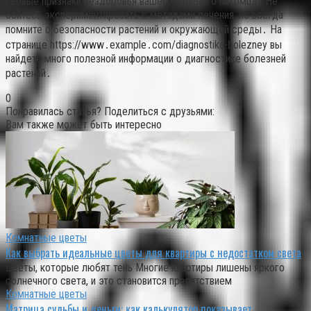
первые признаки нездоровья вашего зелёного питомца․ Не
бойтесь экспериментировать с методами лечения, но всегда
помните о безопасности растений и окружающей среды․ На
странице https://www․example․com/diagnostika-bolezney вы
найдете много полезной информации о диагностике болезней
растений․
0
Понравилась статья? Поделиться с друзьями:
Вам также может быть интересно
Комнатные цветы
Как выбрать идеальные цветы для квартиры с недостатком света
Цветы, которые любят тень Многие квартиры лишены яркого
солнечного света, и это становится препятствием
Комнатные цветы
Матрица судьбы и деньги: как калькулятор показывает