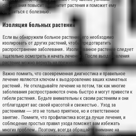
содержания повысит иммунитет растения и поможет ему
справиться с болезнью․
Изоляция больных растений
Если вы обнаружили больное растение, его необходимо
изолировать от других растений, чтобы предотвратить
распространение заболевания․ Изолированное растение следует
тщательно осмотреть и начать лечение․ После выздоровления
растение можно вернуть на прежнее место․
Важно помнить, что своевременная диагностика и правильное
лечение являются ключом к выздоровлению ваших комнатных
растений․ Не откладывайте лечение на потом, так как многие
заболевания распространяются очень быстро и могут привести к
гибели растения․ Будьте внимательны к своим растениям и они
отблагодарят вас своей красотой и свежестью․ Уход за
растениями ― это не только приятное, но и ответственное
занятие․ Помните, что профилактика всегда лучше лечения, и
соблюдение простых правил ухода поможет вам избежать
многих проблем․ Поэтому, всегда обращайте внимание на