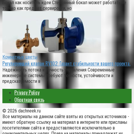
Бокал как носитель идеи Стеклянный бокал может работать не
только как предмет сервировки, но
Комнатные цветы
Регулирующий клапан RV102: Гарант стабильности вашего проекта.
Надежность потока и точность управления Современные
инженерные системы требуют точности, устойчивости и
предсказуемости в
Privacy Policy
Обратная связь
© 2026 dachneek.ru
Все материалы на данном сайте взяты из открытых источников -
имеют обратную ссылку на материал в интернете или присланы
посетителями сайта и предоставляются исключительно в
ознакомительных целях. Права на материалы принадлежат их