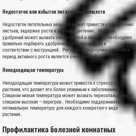
Недостаток или избыток питательных веществ
Недостаток питательных веществ может привести к пожелтению
листьев, задержке роста и слабому цветению․ Избыток
удобрений может вызвать ожоги корней и листьев․ Необходимо
правильно подбирать удобрения и использовать их в
соответствии с инструкцией․ Регулярная подкормка растений в
период активного роста является очень важной․
Неподходящая температура
Неподходящая температура может привести к стрессу у
растения, что делает его более уязвимым к заболеваниям․
Слишком низкая температура может вызвать переохлаждение, а
слишком высокая – перегрев․ Необходимо поддерживать
оптимальную температуру для каждого конкретного вида
растения․
Профилактика болезней комнатных