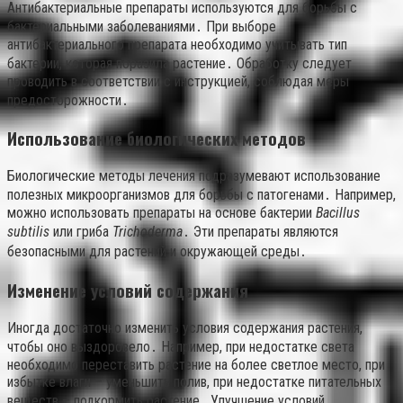
Антибактериальные препараты используются для борьбы с
бактериальными заболеваниями․ При выборе
антибактериального препарата необходимо учитывать тип
бактерии, которая поразила растение․ Обработку следует
проводить в соответствии с инструкцией, соблюдая меры
предосторожности․
Использование биологических методов
Биологические методы лечения подразумевают использование
полезных микроорганизмов для борьбы с патогенами․ Например,
можно использовать препараты на основе бактерии
Bacillus
subtilis
или гриба
Trichoderma
․ Эти препараты являются
безопасными для растений и окружающей среды․
Изменение условий содержания
Иногда достаточно изменить условия содержания растения,
чтобы оно выздоровело․ Например, при недостатке света
необходимо переставить растение на более светлое место, при
избытке влаги – уменьшить полив, при недостатке питательных
веществ – подкормить растение․ Улучшение условий