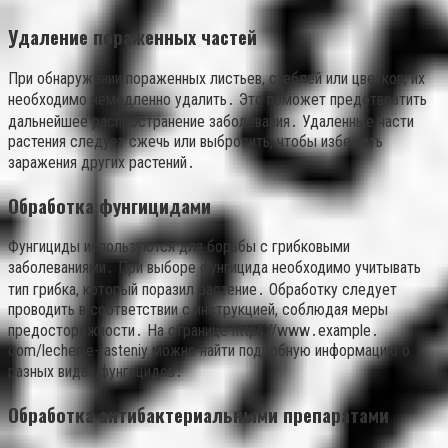
Удаление пораженных частей
При обнаружении пораженных листьев, стеблей или цветков, их
необходимо немедленно удалить․ Это поможет предотвратить
дальнейшее распространение заболевания․ Удаленные части
растения следует сжечь или выбросить, чтобы избежать
заражения других растений․
Обработка фунгицидами
Фунгициды используются для борьбы с грибковыми
заболеваниями․ При выборе фунгицида необходимо учитывать
тип грибка, который поразил растение․ Обработку следует
проводить в соответствии с инструкцией, соблюдая меры
предосторожности․ На странице https://www․example․
com/lechenie-rasteniy можно найти подробную информацию о
разных видах фунгицидов․
Обработка антибактериальными препаратами