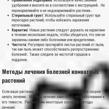
Правильная подкормка⁚
Используйте качественные
удобрения и вносите их в соответствии с инструкцией․ Не
перекармливайте и не недокармливайте растения․
Стерильный грунт⁚
Используйте стерильный грунт при
пересадке растений, чтобы избежать заражения
патогенами․
Карантин⁚
Новые растения следует держать на карантине
в течение нескольких недель, чтобы убедиться, что они не
заражены какими-либо болезнями или вредителями․
Чистота⁚
Регулярно протирайте листья растений от пыли,
так как пыль может способствовать распространению
болезней․ Также следите за чистотой горшков и
поддонов․
Методы лечения болезней комнатных
растений
Если ваше растение заболело, необходимо как можно скорее
начать лечение․ Методы лечения зависят от типа заболевания и
его тяжести․ Рассмотрим некоторые основные методы
лечения⁚