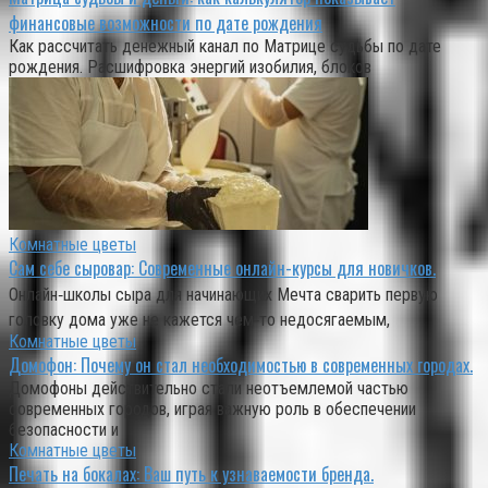
финансовые возможности по дате рождения
Как рассчитать денежный канал по Матрице судьбы по дате
рождения. Расшифровка энергий изобилия, блоков
Комнатные цветы
Сам себе сыровар: Современные онлайн-курсы для новичков.
Онлайн‑школы сыра для начинающих Мечта сварить первую
головку дома уже не кажется чем‑то недосягаемым,
Комнатные цветы
Домофон: Почему он стал необходимостью в современных городах.
Домофоны действительно стали неотъемлемой частью
современных городов, играя важную роль в обеспечении
безопасности и
Комнатные цветы
Печать на бокалах: Ваш путь к узнаваемости бренда.