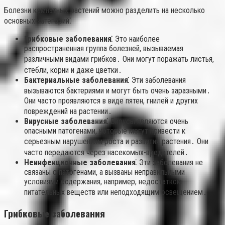
Болезни комнатных растений можно разделить на несколько
основных категорий⁚
Грибковые заболевания⁚
Это наиболее
распространенная группа болезней, вызываемая
различными видами грибков․ Они могут поражать листья,
стебли, корни и даже цветки․
Бактериальные заболевания⁚
Эти заболевания
вызываются бактериями и могут быть очень заразными․
Они часто проявляются в виде пятен, гнилей и других
повреждений на растении․
Вирусные заболевания⁚
Вирусы являются очень
опасными патогенами, которые могут привести к
серьезным нарушениям роста и развития растения․ Они
часто передаются через насекомых-вредителей․
Неинфекционные заболевания⁚
Эти заболевания не
связаны с патогенами, а вызваны неправильными
условиями содержания, например, недостатком
питательных веществ или неподходящим освещением․
Грибковые заболевания