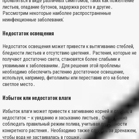
проявляться в виде различных симптомов, таких как пожелтение
листьев, опадание бутонов, задержка роста и другие․
Рассмотрим некоторые наиболее распространенные
неинфекционные заболевания⁚
Недостаток освещения
Недостаток освещения может привести к вытягиванию стеблей,
бледности листьев и отсутствию цветения․ Растения, которые не
получают достаточно света, становятся более слабыми и
уязвимыми к заболеваниям․ Для решения этой проблемы
необходимо обеспечить растению достаточное освещение,
используя, например, фитолампы или переставив его на более
светлое место․
Избыток или недостаток влаги
Избыток влаги может привести к загниванию корней и стебля, а
недостаток – к увяданию и засыханию листьев․ Очень важно
соблюдать правильный режим полива, учитывая потребности
конкретного растения․ Необходимо также следить за дренажем,
чтобы вода не застаивалась в горшке․