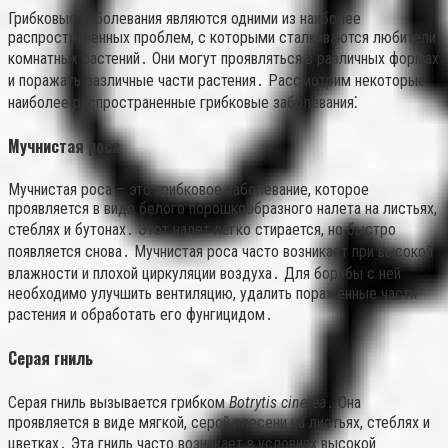
Грибковые заболевания являются одними из наиболее
распространенных проблем, с которыми сталкиваются любители
комнатных растений․ Они могут проявляться в различных формах
и поражать различные части растения․ Рассмотрим некоторые
наиболее распространенные грибковые заболевания⁚
Мучнистая роса
Мучнистая роса – это грибковое заболевание, которое
проявляется в виде белого порошкообразного налета на листьях,
стеблях и бутонах․ Этот налет легко стирается, но быстро
появляется снова․ Мучнистая роса часто возникает при высокой
влажности и плохой циркуляции воздуха․ Для борьбы с ней
необходимо улучшить вентиляцию, удалить пораженные части
растения и обработать его фунгицидом․
Серая гниль
Серая гниль вызывается грибком
Botrytis cinerea
․ Она
проявляется в виде мягкой, серой плесени на листьях, стеблях и
цветках․ Эта гниль часто возникает в условиях высокой