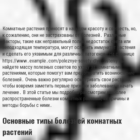
Комнатные растения приносят в наш дом красоту и свежесть, но,
к сожалению, они не застрахованы от болезней․ Различные
факторы, такие как неправильный полив, недостаток света или
неподходящая температура, могут ослабить иммунитет растения
и сделать его уязвимым для различных патогенов․ На странице
https://www․example․com/poleznye-sovety-dlya-rasteniy вы
найдете массу полезных советов по уходу за комнатными
растениями, которые помогут вам предотвратить возникновение
болезней․ Очень важно регулярно осматривать свои растения,
чтобы вовремя заметить первые признаки заболевания и начать
лечение․ В этой статье мы подробно рассмотрим наиболее
распространенные болезни комнатных растений, их причины и
методы борьбы с ними․
Основные типы болезней комнатных
растений