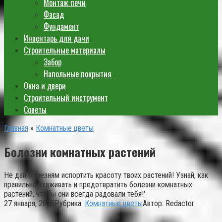
Монтаж печи
Фасад
Фундамент
Инвентарь для дачи
Строительные материалы
Забор
Напольные покрытия
Окна и двери
Строительный инструмент
Советы
Главная
»
Комнатные цветы
Болезни комнатных растений
Не дай болезням испортить красоту твоих растений! Узнай, как
правильно ухаживать и предотвратить болезни комнатных
растений, чтобы они всегда радовали тебя!'
27 января, 2025
Рубрика:
Комнатные цветы
Автор:
Redactor