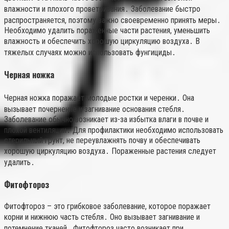
влажности и плохого проветривания․ Заболевание быстро
распространяется, поэтому важно своевременно принять меры․
Необходимо удалить пораженные части растения, уменьшить
влажность и обеспечить хорошую циркуляцию воздуха․ В
тяжелых случаях можно использовать фунгициды․
Черная ножка
Черная ножка поражает молодые ростки и черенки․ Она
вызывает почернение и загнивание основания стебля․
Заболевание обычно возникает из-за избытка влаги в почве и
плохой вентиляции․ Для профилактики необходимо использовать
стерильный грунт, не переувлажнять почву и обеспечивать
хорошую циркуляцию воздуха․ Пораженные растения следует
удалить․
Фитофтороз
Фитофтороз – это грибковое заболевание, которое поражает
корни и нижнюю часть стебля․ Оно вызывает загнивание и
потемнение тканей․ Фитофтороз часто возникает при