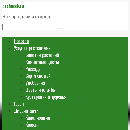
Перейти
dachneek.ru
к
контенту
Все про дачу и огород
Поиск:
Новости
Уход за растениями
Болезни растений
Комнатные цветы
Рассада
Сорта овощей
Удобрения
Цветы и клумбы
Кустарники и деревья
Газон
Дизайн дачи
Канализация
Кровля