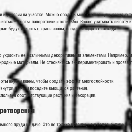
й и условий на участке. Можно создать монокомпозицию, посадив то
енистых – хосты, папоротники и астильбы. Важно учитывать высоту 
ые будут свисать с краев ванны, создавая эффект каскада.
 украсить ее различными декоративными элементами. Например, мож
риродные материалы. Не стесняйтесь экспериментировать и проявл
оты внутри ванны, чтобы создать эффект многослойности.
внутри ванны и посадите вьющиеся растения.
спользуя соответствующие растения и декорации.
иротворения
го пруда на даче. Это не только красиво, но и полезно, так как п