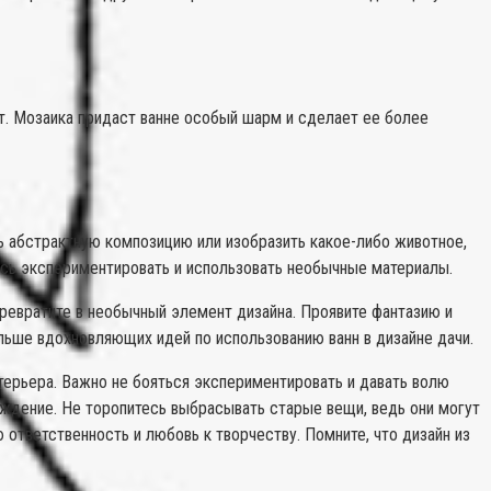
ет. Мозаика придаст ванне особый шарм и сделает ее более
ь абстрактную композицию или изобразить какое-либо животное,
есь экспериментировать и использовать необычные материалы.
превратите в необычный элемент дизайна. Проявите фантазию и
ольше вдохновляющих идей по использованию ванн в дизайне дачи.
нтерьера. Важно не бояться экспериментировать и давать волю
лаждение. Не торопитесь выбрасывать старые вещи, ведь они могут
ответственность и любовь к творчеству. Помните, что дизайн из