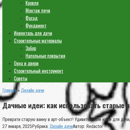
Кровля
Монтаж печи
Фасад
Фундамент
Инвентарь для дачи
Строительные материалы
Забор
Напольные покрытия
Окна и двери
Строительный инструмент
Советы
Главная
»
Дизайн дачи
Дачные идеи: как использовать старые 
Преврати старую ванну в арт-объект! Удивительные идеи для дачи
27 января, 2025
Рубрика:
Дизайн дачи
Автор:
Redactor