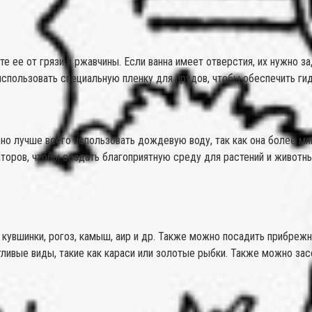
ите ее от грязи и ржавчины. Если ванна имеет отверстия, их нужно 
использовать специальную пленку для прудов, чтобы обеспечить ги
но лучше всего использовать дождевую воду, так как она более мяг
торов, чтобы создать благоприятную среду для растений и животных
 кувшинки, рогоз, камыш, аир и др. Также можно посадить прибрежн
ливые виды, такие как караси или золотые рыбки. Также можно засе