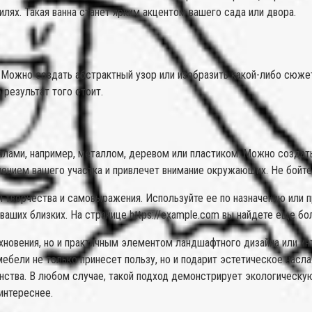
лях. Такая ванна станет ярким акцентом вашего сада или двора.
к. Можно создать абстрактный узор или изобразить какой-либо сюж
 результат того стоит.
алами, например, металлом, деревом или пластиком. Можно создат
ашением вашего участка и привлечет внимание окружающих. Не бойт
я творчества и самовыражения. Используйте ее по назначению или 
 ваших близких. На странице https://example.com вы найдете еще б
охновения, но и практичным элементом ландшафтного дизайна или и
мебели не только принесет пользу, но и подарит эстетическое нас
нства. В любом случае, такой подход демонстрирует экологическую 
интереснее.