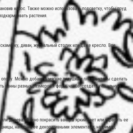
ановив насос. Также можно использовать подсветку, чтобы пруд
подкармливать растения.
скамейку, диван, журнальный столик или даже кресло. Все
и опору. Можно добавить мягкие подушки и пледы, чтобы сделать
ть ванны разных размеров и форм, чтобы создать уникальную
или дерева. Можно покрасить ванну в яркий цвет или украсить ее
ешницы, наполнив ее декоративными элементами, например,