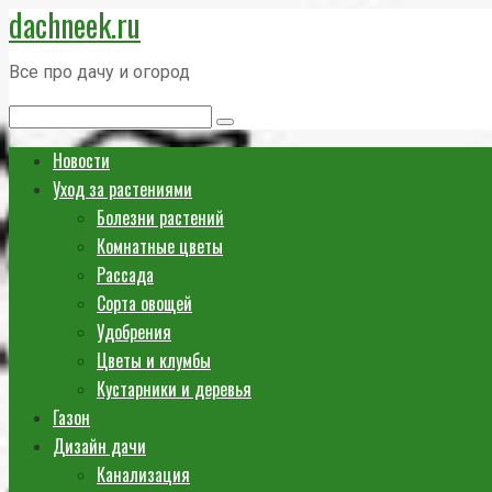
dachneek.ru
Перейти
к
Все про дачу и огород
контенту
Поиск:
Новости
Уход за растениями
Болезни растений
Комнатные цветы
Рассада
Сорта овощей
Удобрения
Цветы и клумбы
Кустарники и деревья
Газон
Дизайн дачи
Канализация