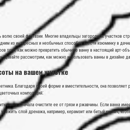
ть волю своей фантазии. Многие владельцы загородных участков ст
Одним из интересных и необычных способов внести изюминку в дачн
в того, как можно превратить обычную ванну в настоящий арт-объек
у. Давайте рассмотрим, как можно использовать ванны в дизайне д
соты на вашем участке
цветника. Благодаря своей форме и вместительности, она позволяет
 цветочных композиций⁚
ть ванну. Сначала очистите ее от грязи и ржавчины. Если ванна и
уложить слой дренажа, например, керамзит или битый кирпич, чтоб