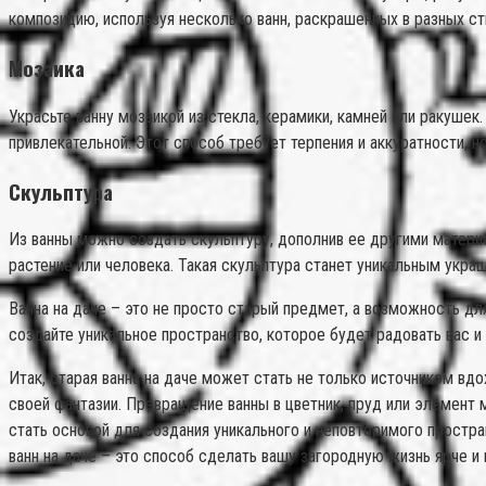
композицию, используя несколько ванн, раскрашенных в разных сти
Мозаика
Украсьте ванну мозаикой из стекла, керамики, камней или ракуше
привлекательной. Этот способ требует терпения и аккуратности, но
Скульптура
Из ванны можно создать скульптуру, дополнив ее другими матери
растение или человека. Такая скульптура станет уникальным укр
Ванна на даче – это не просто старый предмет, а возможность дл
создайте уникальное пространство, которое будет радовать вас и
Итак, старая ванна на даче может стать не только источником вд
своей фантазии. Превращение ванны в цветник, пруд или элемент 
стать основой для создания уникального и неповторимого простра
ванн на даче – это способ сделать вашу загородную жизнь ярче и 