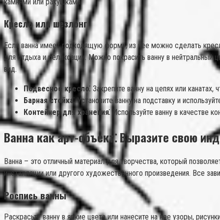
камнями или ракушками.
Кресло или шезлонг
Если ванна имеет подходящую форму, из нее можно сделать кресл
для отдыха и релаксации. Можно покрасить ванну в нейтральный ц
вид.
Подвесное кресло⁚
Закрепите ванну на цепях или канатах,
Барная стойка⁚
Установите ванну на подставку и используйте
Контейнер для хранения⁚
Используйте ванну в качестве ко
Ванна как арт-объект⁚ Выразите свою ин
Ванна – это отличный материал для творчества, который позволяе
инсталляции или другого художественного произведения. Все зави
Роспись ванны
Раскрасьте ванну в яркие цвета или нанесите на нее узоры, рису