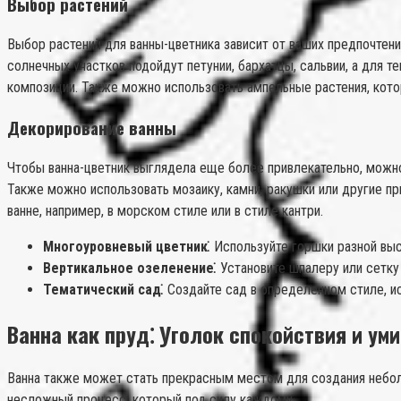
Выбор растений
Выбор растений для ванны-цветника зависит от ваших предпочтени
солнечных участков подойдут петунии, бархатцы, сальвии, а для т
композиции. Также можно использовать ампельные растения, котор
Декорирование ванны
Чтобы ванна-цветник выглядела еще более привлекательно, можно
Также можно использовать мозаику, камни, ракушки или другие п
ванне, например, в морском стиле или в стиле кантри.
Многоуровневый цветник⁚
Используйте горшки разной выс
Вертикальное озеленение⁚
Установите шпалеру или сетку 
Тематический сад⁚
Создайте сад в определенном стиле, и
Ванна как пруд⁚ Уголок спокойствия и ум
Ванна также может стать прекрасным местом для создания небольшо
несложный процесс, который под силу каждому.