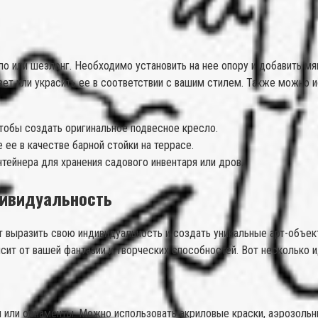
о или шезлонг. Необходимо установить на нее опору и добавить мя
вет или украсить ее в соответствии с вашим стилем. Также можно 
 чтобы создать оригинальное подвесное кресло.
 ее в качестве барной стойки на террасе.
нтейнера для хранения садового инвентаря или дров.
дивидуальность
т выразить свою индивидуальность и создать уникальные арт-объек
сит от вашей фантазии и творческих способностей. Вот несколько и
нки или орнаменты. Можно использовать акриловые краски, аэрозол