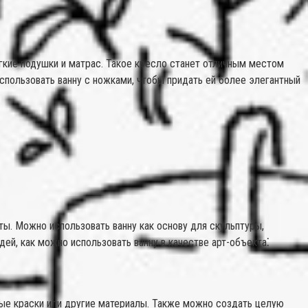
гкие подушки и матрас. Такое кресло станет отличным местом
использовать ванну с ножками, чтобы придать ей более элегантный
ты. Можно использовать ванну как основу для скульптуры,
дей, как можно использовать ванну в качестве арт-объекта⁚
ьные краски или другие материалы. Также можно создать целую