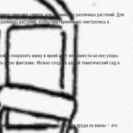
лько один вид цветов, или же микс из различных растений. Для
и размеры растений, чтобы они гармонично смотрелись в
но покрасить ванну в яркий цвет или нанести на нее узоры.
ять свою фантазию. Можно создать целый тематический сад в
ривлекает птиц и насекомых. Создание пруда из ванны – это