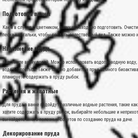
Подготовка ванны
Как и в случае с цветником, ванну необходимо подготовить. Очист
песка или гальки, чтобы создать естественный вид. Также можно 
Наполнение пруда
Наполните ванну водой. Можно использовать водопроводную воду, 
воде отстояться. Также можно добавить в пруд немного биоактива
планируете содержать в пруду рыбок.
Растения и животные
Для пруда в ванне подойдут различные водные растения, такие как
хотите содержать в пруду рыбок, выбирайте небольшие и неприхот
вы найдете много полезных советов по созданию пруда на даче.
Декорирование пруда