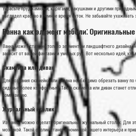
Украсьте пруд камнями, корягами, ракушками и другими природны
выглядел красиво в темное время суток. Не забывайте ухаживать з
Ванна как элемент мебели⁚ Оригинальные
Ванна может стать не только элементом ландшафтного дизайна, но
зависит от вашей фантазии и умелых рук. Вот несколько идей, как
Скамейка или диван
Для создания скамейки или дивана необходимо обрезать ванну по 
сиденье более комфортным. Такая скамейка или диван станет отл
композицию.
Журнальный столик
Из ванны можно сделать оригинальный журнальный столик. Для это
мозаикой. Такой столик станет изюминкой вашего интерьера и пр