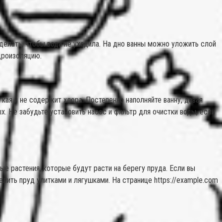
заделать, чтобы вода не уходила. На дно ванны можно уложить слой
дроизоляцию.
кая и не содержит хлора. Постепенно наполняйте ванну, давая
. Не забудьте установить насос и фильтр для очистки воды, если
ые растения, которые будут расти на берегу пруда. Если вы
лить пруд улитками и лягушками. На странице https://example.com