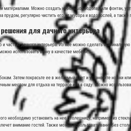
ми материалами. Можно создать небольшой водопад или фонтан, уст
а прудом, регулярно чистить его от мусора и водорослей, а также 
 решения для дачного интерьера
 и частью дачного интерьера. Из нее можно сделать оригинальную 
 можно использовать ванну в качестве мебели⁚
бокам. Затем покрасьте ее в желаемый цвет и установите ножки ил
ичным местом для отдыха на террасе или в саду. Можно использова
го необходимо установить на нее столешницу, например, из стекла 
ивлечет внимание гостей. Также можно использовать ванну без стол