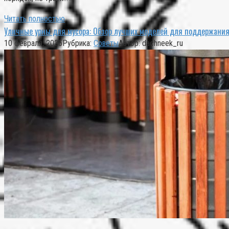
Читать полностью
Уличные урны для мусора: Обзор лучших моделей для поддержани
10 февраля, 2025
Рубрика:
Советы
Автор:
dachneek_ru