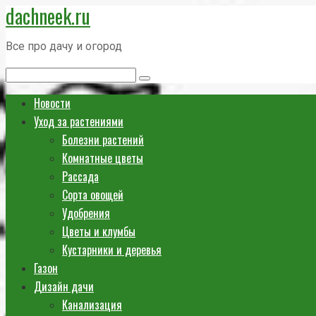
dachneek.ru
Перейти
к
Все про дачу и огород
контенту
Поиск:
Новости
Уход за растениями
Болезни растений
Комнатные цветы
Рассада
Сорта овощей
Удобрения
Цветы и клумбы
Кустарники и деревья
Газон
Дизайн дачи
Канализация