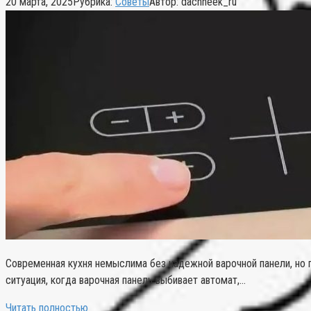
20 марта, 2025
Рубрика:
Советы
Автор:
dachneek_ru
Современная кухня немыслима без надежной варочной панели, но 
ситуация, когда варочная панель выбивает автомат,…
Читать полностью