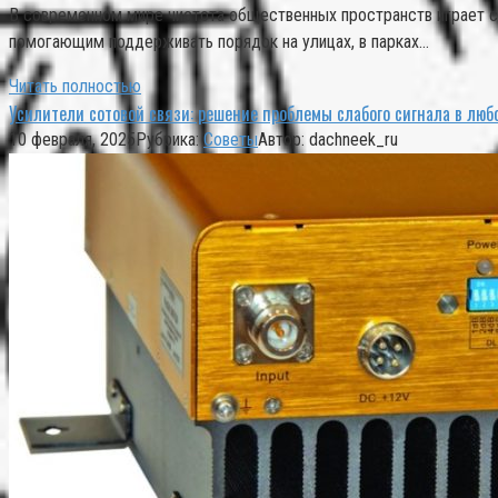
В современном мире чистота общественных пространств играет c
помогающим поддерживать порядок на улицах, в парках…
Читать полностью
Усилители сотовой связи: решение проблемы слабого сигнала в люб
10 февраля, 2025
Рубрика:
Советы
Автор:
dachneek_ru