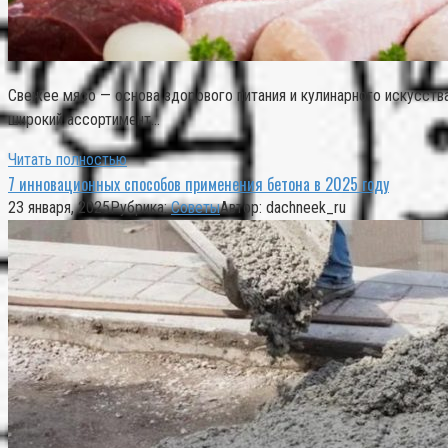
Свежее мясо — основа здорового питания и кулинарного искусства
широкий ассортимент…
Читать полностью
7 инновационных способов применения бетона в 2025 году
23 января, 2025
Рубрика:
Советы
Автор:
dachneek_ru