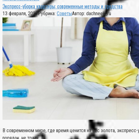
Экспресс-уборка квартиры: современные методы и средства
13 февраля, 2025
Рубрика:
Советы
Автор:
dachneek_ru
В современном мире, где время ценится на вес золота, экспресс
порядок, не тратя…