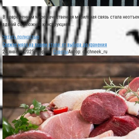
В современном мире качественная мобильная связь стала неотъем
зданий со сложной конструкцией….
Читать полностью
Свежее мясо на вашем столе: от выбора до хранения
24 января, 2025
Рубрика:
Советы
Автор:
dachneek_ru