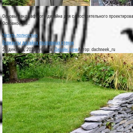
Основы ландшафтного дизайна для самостоятельного проектировани
Основное же…
Читать полностью
Варианты дизайна подпорных стенок
26 декабря, 2022
Рубрика:
Дизайн дачи
Автор:
dachneek_ru