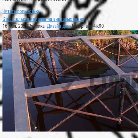
Читать полностью
Строительство пирсов на винтовых сваях
16 мая, 2023
Рубрика:
Дизайн дачи
Автор:
alen4ik90