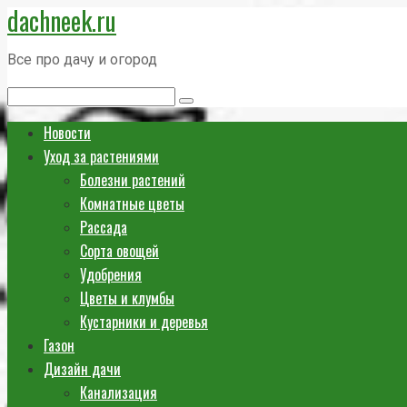
dachneek.ru
Перейти
к
Все про дачу и огород
контенту
Поиск:
Новости
Уход за растениями
Болезни растений
Комнатные цветы
Рассада
Сорта овощей
Удобрения
Цветы и клумбы
Кустарники и деревья
Газон
Дизайн дачи
Канализация