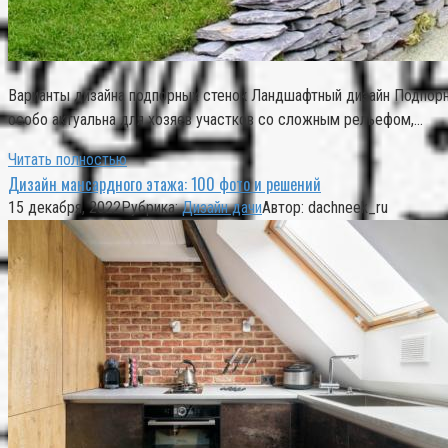
Варианты дизайна подпорных стенок Ландшафтный дизайн Подпорн
особо актуальна для хозяев участков со сложным рельефом,…
Читать полностью
Дизайн мансардного этажа: 100 фото и решений
15 декабря, 2022
Рубрика:
Дизайн дачи
Автор:
dachneek_ru