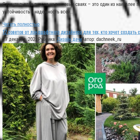
Строительство пирсов на винтовых сваях – это один из наиболее 
устойчивость и надежность всей…
Читать полностью
12 советов от ландшафтного дизайнера для тех, кто хочет создать 
27 декабря, 2022
Рубрика:
Дизайн дачи
Автор:
dachneek_ru