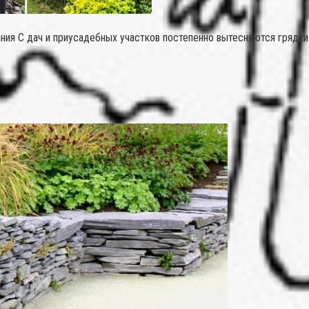
я С дач и приусадебных участков постепенно вытесняются грядки. О