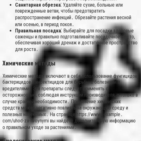
Санитарная обрезка⁚
Удаляйте сухие, больные или
поврежденные ветви, чтобы предотвратить
распространение инфекций․ Обрезайте растения весной
или осенью, в период покоя․
Правильная посадка⁚
Выбирайте для посадки здоровые
саженцы и правильно подготавливайте посадочное место,
обеспечивая хороший дренаж и достаточное пространство
для роста․
Химические методы
Химические методы включают в себя использование фунгицидов,
бактерицидов и инсектицидов для борьбы с болезнями и
вредителями․ Эти препараты следует применять с
осторожностью, соблюдая инструкции производителя, и только в
случае крайней необходимости․ Применение химических
средств может негативно повлиять на окружающую среду и
полезных насекомых․ На странице https://www․example․
com/uhod-za-hvoynymi вы найдете дополнительную информацию
о правильном уходе за растениями․
Биологические методы