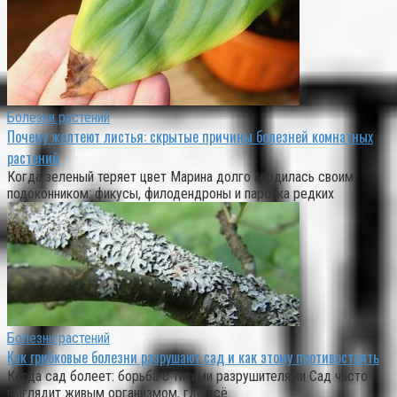
Болезни растений
Почему желтеют листья: скрытые причины болезней комнатных
растений
Когда зеленый теряет цвет Марина долго гордилась своим
подоконником: фикусы, филодендроны и парочка редких
Болезни растений
Как грибковые болезни разрушают сад и как этому противостоять
Когда сад болеет: борьба с тихими разрушителями Сад часто
выглядит живым организмом, где всё