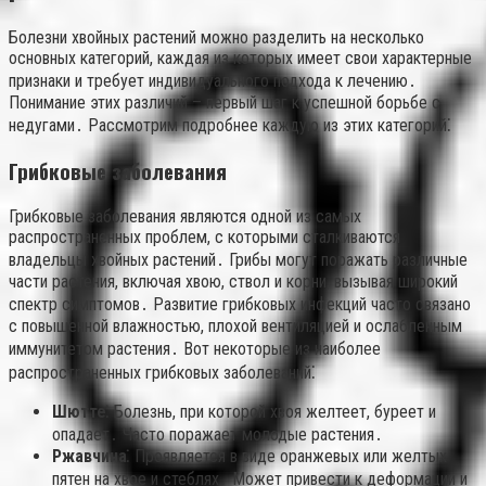
Болезни хвойных растений можно разделить на несколько
основных категорий, каждая из которых имеет свои характерные
признаки и требует индивидуального подхода к лечению․
Понимание этих различий – первый шаг к успешной борьбе с
недугами․ Рассмотрим подробнее каждую из этих категорий⁚
Грибковые заболевания
Грибковые заболевания являются одной из самых
распространенных проблем, с которыми сталкиваются
владельцы хвойных растений․ Грибы могут поражать различные
части растения, включая хвою, ствол и корни, вызывая широкий
спектр симптомов․ Развитие грибковых инфекций часто связано
с повышенной влажностью, плохой вентиляцией и ослабленным
иммунитетом растения․ Вот некоторые из наиболее
распространенных грибковых заболеваний⁚
Шютте⁚
Болезнь, при которой хвоя желтеет, буреет и
опадает․ Часто поражает молодые растения․
Ржавчина⁚
Проявляется в виде оранжевых или желтых
пятен на хвое и стеблях․ Может привести к деформации и