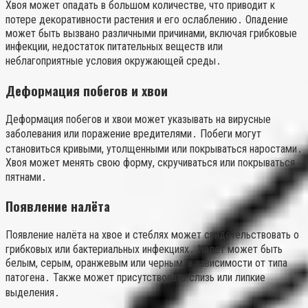
Хвоя может опадать в большом количестве, что приводит к
потере декоративности растения и его ослаблению․ Опадение
может быть вызвано различными причинами, включая грибковые
инфекции, недостаток питательных веществ или
неблагоприятные условия окружающей среды․
Деформация побегов и хвои
Деформация побегов и хвои может указывать на вирусные
заболевания или поражение вредителями․ Побеги могут
становиться кривыми, утолщенными или покрываться наростами․
Хвоя может менять свою форму, скручиваться или покрываться
пятнами․
Появление налёта
Появление налёта на хвое и стеблях может свидетельствовать о
грибковых или бактериальных инфекциях․ Налет может быть
белым, серым, оранжевым или черным, в зависимости от типа
патогена․ Также может присутствовать слизь или липкие
выделения․