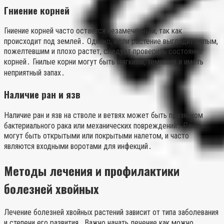
Гниение корней
Гниение корней часто остается незамеченным, так как
происходит под землей․ Однако, если растение выглядит вялым,
пожелтевшим и плохо растет, следует проверить состояние
корней․ Гнилые корни могут быть мягкими, темными и иметь
неприятный запах․
Наличие ран и язв
Наличие ран и язв на стволе и ветвях может быть признаком
бактериального рака или механических повреждений․ Раны
могут быть открытыми или покрытыми налетом, и часто
являются входными воротами для инфекций․
Методы лечения и профилактики
болезней хвойных
Лечение болезней хвойных растений зависит от типа заболевания
и степени его развития․ Важно начать лечение как можно