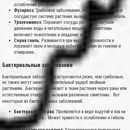
ослаблению растения․
Фузариоз⁚
Грибковое заболевание, поражающее корни и
сосудистую систему растения, вызывая увядание и гибель․
Трахеомикоз⁚
Поражает сосуды растения, нарушая
движение воды и питательных веществ․ Симптомы
включают пожелтение и опадение хвои․
Серая гниль⁚
Развивается при высокой влажности и
поражает хвою и молодые побеги, вызывая их гниение и
отмирание․
Бактериальные заболевания
Бактериальные заболевания встречаются реже, чем грибковые,
но также могут нанести значительный ущерб хвойным
растениям․ Бактерии проникают в ткани растения через раны или
естественные отверстия, вызывая различные симптомы․ Вот
некоторые из бактериальных заболеваний⁚
Бактериальный рак⁚
Проявляется в виде вздутий и язв на
стволе и ветвях․ Может привести к ослаблению и гибели
растения․
Бактериальная водянка⁚
Характеризуется появлением