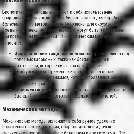
Биологические методы включают в себя использование
природных врагов вредителей и биопрепаратов для борьбы с
болезнями․ Эти методы более безопасны для окружающей
среды и человека, чем химические, и могут быть эффективны
при правильном применении․ К биологическим методам
относятся⁚
Использование хищных насекомых⁚
Привлечение в сад
полезных насекомых, таких как божьи коровки и
златоглазки, которые питаются вредителями․
Биофунгициды⁚
Применение препаратов на основе
полезных микроорганизмов, которые подавляют развитие
патогенных грибов․
Биоинсектициды⁚
Использование препаратов на основе
бактерий и вирусов, которые поражают вредителей․
Механические методы
Механические методы включают в себя ручное удаление
пораженных частей растения, сбор вредителей и другие
физические способы борьбы с болезнями и вредителями․ Эти