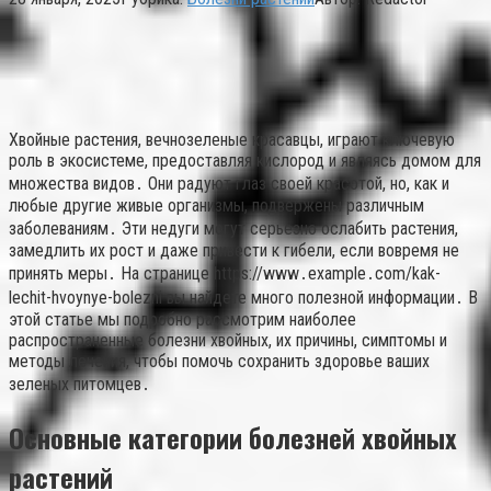
Хвойные растения, вечнозеленые красавцы, играют ключевую
роль в экосистеме, предоставляя кислород и являясь домом для
множества видов․ Они радуют глаз своей красотой, но, как и
любые другие живые организмы, подвержены различным
заболеваниям․ Эти недуги могут серьезно ослабить растения,
замедлить их рост и даже привести к гибели, если вовремя не
принять меры․ На странице https://www․example․com/kak-
lechit-hvoynye-bolezni вы найдете много полезной информации․ В
этой статье мы подробно рассмотрим наиболее
распространенные болезни хвойных, их причины, симптомы и
методы лечения, чтобы помочь сохранить здоровье ваших
зеленых питомцев․
Основные категории болезней хвойных
растений