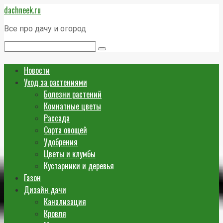
Перейти
dachneek.ru
к
контенту
Все про дачу и огород
Поиск:
Новости
Уход за растениями
Болезни растений
Комнатные цветы
Рассада
Сорта овощей
Удобрения
Цветы и клумбы
Кустарники и деревья
Газон
Дизайн дачи
Канализация
Кровля