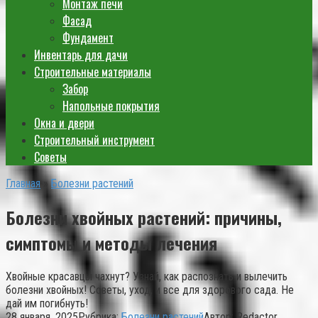
Монтаж печи
Фасад
Фундамент
Инвентарь для дачи
Строительные материалы
Забор
Напольные покрытия
Окна и двери
Строительный инструмент
Советы
Главная
»
Болезни растений
Болезни хвойных растений: причины,
симптомы и методы лечения
Хвойные красавцы чахнут? Узнай, как распознать и вылечить
болезни хвойных! Советы, уход, и все для здорового сада. Не
дай им погибнуть!
28 января, 2025
Рубрика:
Болезни растений
Автор:
Redactor