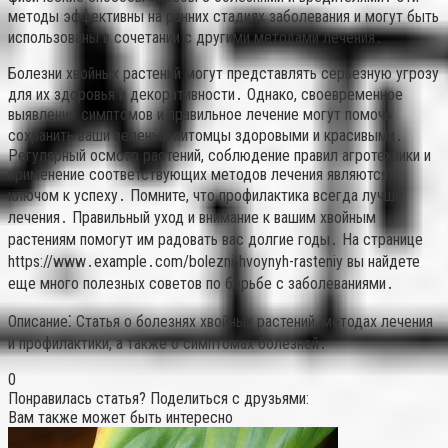
методы эффективны на ранних стадиях заболевания и могут быть
использованы в сочетании с другими методами лечения․
Болезни хвойных растений могут представлять серьезную угрозу
для их здоровья и декоративности․ Однако, своевременное
выявление симптомов и правильное лечение могут помочь
сохранить ваши зеленые питомцы здоровыми и красивыми․
Регулярный осмотр растений, соблюдение правил агротехники и
применение соответствующих методов лечения являются
ключом к успеху․ Помните, что профилактика всегда лучше
лечения․ Правильный уход и внимание к вашим хвойным
растениям помогут им радовать вас долгие годы․ На странице
https://www․example․com/bolezni-hvoynyh-rasteniy вы найдете
еще много полезных советов по борьбе с заболеваниями․
Описание⁚ Статья о болезнях хвойных растений, методах лечения
и профилактики, а также о симптомах болезней․
0
Понравилась статья? Поделиться с друзьями:
Вам также может быть интересно