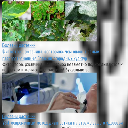
Болезни растений
Фитофтора, ржавчина, септориоз: чем опасны самые
распространенные болезни огородных культур
Фитофтора, ржавчина и септориоз незаметно подкрадываются к
посадкам и меняют вид растений буквально за
Болезни растений
УЗИ: современный метод диагностики на страже вашего здоровья