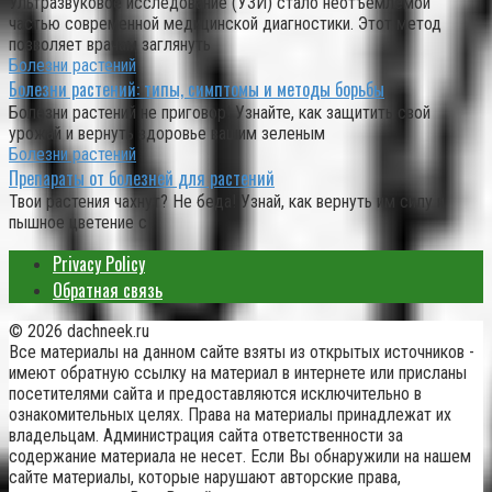
Ультразвуковое исследование (УЗИ) стало неотъемлемой
частью современной медицинской диагностики. Этот метод
позволяет врачам заглянуть
Болезни растений
Болезни растений: типы, симптомы и методы борьбы
Болезни растений не приговор! Узнайте, как защитить свой
урожай и вернуть здоровье вашим зеленым
Болезни растений
Препараты от болезней для растений
Твои растения чахнут? Не беда! Узнай, как вернуть им силу и
пышное цветение с
Privacy Policy
Обратная связь
© 2026 dachneek.ru
Все материалы на данном сайте взяты из открытых источников -
имеют обратную ссылку на материал в интернете или присланы
посетителями сайта и предоставляются исключительно в
ознакомительных целях. Права на материалы принадлежат их
владельцам. Администрация сайта ответственности за
содержание материала не несет. Если Вы обнаружили на нашем
сайте материалы, которые нарушают авторские права,